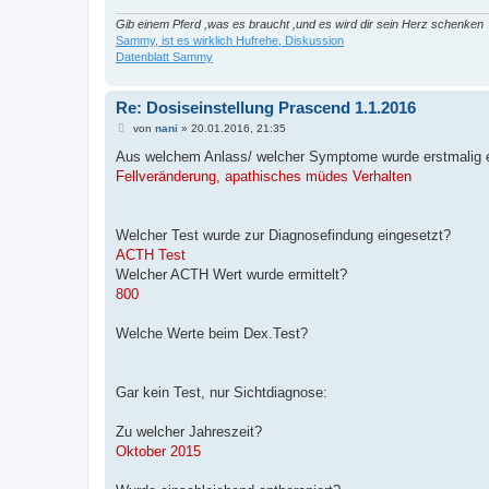
Gib einem Pferd ,was es braucht ,und es wird dir sein Herz schenken
Sammy, ist es wirklich Hufrehe, Diskussion
Datenblatt Sammy
Re: Dosiseinstellung Prascend 1.1.2016
B
von
nani
»
20.01.2016, 21:35
e
i
Aus welchem Anlass/ welcher Symptome wurde erstmalig ei
t
Fellveränderung, apathisches müdes Verhalten
r
a
g
Welcher Test wurde zur Diagnosefindung eingesetzt?
ACTH Test
Welcher ACTH Wert wurde ermittelt?
800
Welche Werte beim Dex.Test?
Gar kein Test, nur Sichtdiagnose:
Zu welcher Jahreszeit?
Oktober 2015