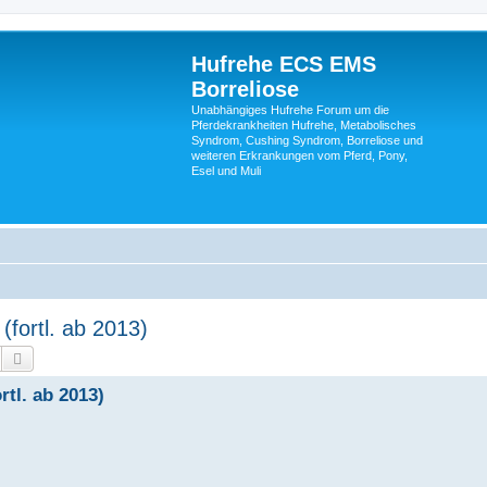
Hufrehe ECS EMS
Borreliose
Unabhängiges Hufrehe Forum um die
Pferdekrankheiten Hufrehe, Metabolisches
Syndrom, Cushing Syndrom, Borreliose und
weiteren Erkrankungen vom Pferd, Pony,
Esel und Muli
(fortl. ab 2013)
Suche
Erweiterte Suche
tl. ab 2013)