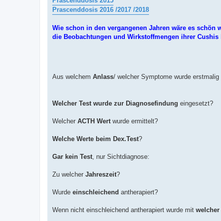
Prascenddosis 2015
g
Prascenddosis 2016 /2017 /2018
Wie schon in den vergangenen Jahren wäre es schön w
die Beobachtungen und Wirkstoffmengen ihrer Cushis h
Aus welchem
Anlass
/ welcher Symptome wurde erstmalig 
Welcher Test wurde zur Diagnosefindung
eingesetzt?
Welcher
ACTH Wert
wurde ermittelt?
Welche Werte beim Dex.Test
?
Gar kein Test
, nur Sichtdiagnose:
Zu welcher
Jahreszeit
?
Wurde
einschleichend
antherapiert?
Wenn nicht einschleichend antherapiert wurde mit
welcher