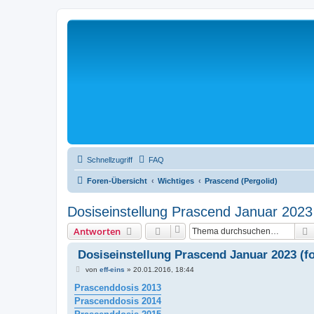
Schnellzugriff
FAQ
Foren-Übersicht
Wichtiges
Prascend (Pergolid)
Dosiseinstellung Prascend Januar 2023 
Antworten
Dosiseinstellung Prascend Januar 2023 (for
B
von
eff-eins
»
20.01.2016, 18:44
e
i
Prascenddosis 2013
t
Prascenddosis 2014
r
a