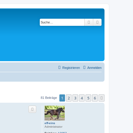
Suche
Erweiterte Suche
Registrieren
Anmelden
1
2
3
4
5
6
Nächste
81 Beiträge
eff-eins
Administrator