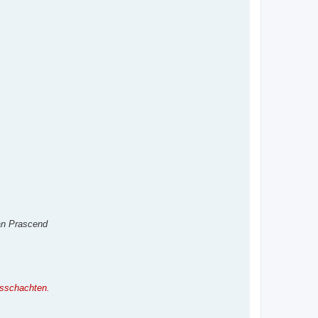
an Prascend
usschachten.