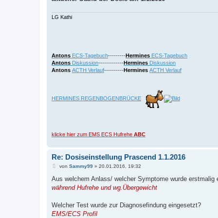
LG Kathi
Antons
ECS-Tagebuch
---------
Hermines
ECS-Tagebuch
Antons
Diskussion
-------------
Hermines
Diskussion
Antons
ACTH Verlauf
----------
Hermines
ACTH Verlauf
HERMINES REGENBOGENBRÜCKE
klicke hier zum EMS ECS Hufrehe
ABC
Re: Dosiseinstellung Prascend 1.1.2016
B
von
Sammy99
»
20.01.2016, 19:32
e
i
Aus welchem Anlass/ welcher Symptome wurde erstmalig e
t
während Hufrehe und wg.Übergewicht
r
a
g
Welcher Test wurde zur Diagnosefindung eingesetzt?
EMS/ECS Profil