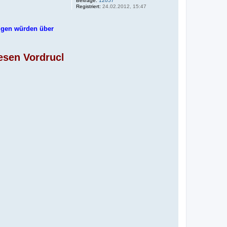
Beiträge:
12057
Registriert:
24.02.2012, 15:47
igen würden über
 Vordruck und füllt ihn direkt (möglichst in rot) 