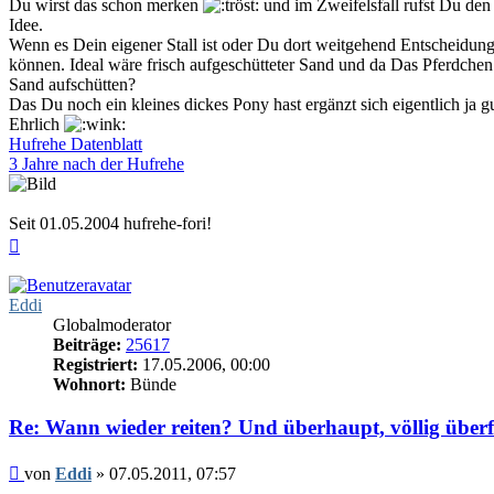
Du wirst das schon merken
und im Zweifelsfall rufst Du den 
Idee.
Wenn es Dein eigener Stall ist oder Du dort weitgehend Entscheidungsf
können. Ideal wäre frisch aufgeschütteter Sand und da Das Pferdchen o
Sand aufschütten?
Das Du noch ein kleines dickes Pony hast ergänzt sich eigentlich ja g
Ehrlich
Hufrehe Datenblatt
3 Jahre nach der Hufrehe
Seit 01.05.2004 hufrehe-fori!
Nach
oben
Eddi
Globalmoderator
Beiträge:
25617
Registriert:
17.05.2006, 00:00
Wohnort:
Bünde
Re: Wann wieder reiten? Und überhaupt, völlig überf
Beitrag
von
Eddi
»
07.05.2011, 07:57