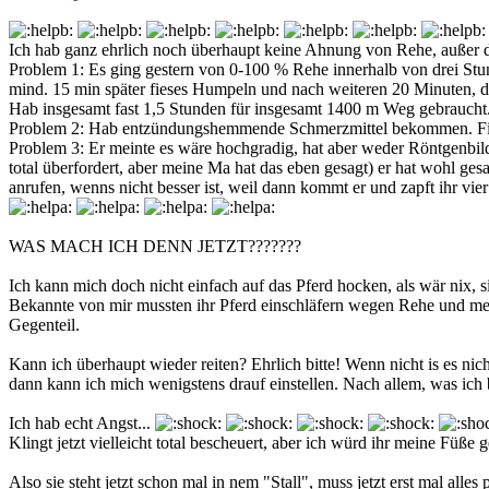
Ich hab ganz ehrlich noch überhaupt keine Ahnung von Rehe, außer de
Problem 1: Es ging gestern von 0-100 % Rehe innerhalb von drei Stun
mind. 15 min später fieses Humpeln und nach weiteren 20 Minuten, di
Hab insgesamt fast 1,5 Stunden für insgesamt 1400 m Weg gebraucht..
Problem 2: Hab entzündungshemmende Schmerzmittel bekommen. Finadyn
Problem 3: Er meinte es wäre hochgradig, hat aber weder Röntgenbilde
total überfordert, aber meine Ma hat das eben gesagt) er hat wohl ge
anrufen, wenns nicht besser ist, weil dann kommt er und zapft ihr vi
WAS MACH ICH DENN JETZT???????
Ich kann mich doch nicht einfach auf das Pferd hocken, als wär nix, si
Bekannte von mir mussten ihr Pferd einschläfern wegen Rehe und mein
Gegenteil.
Kann ich überhaupt wieder reiten? Ehrlich bitte! Wenn nicht is es nic
dann kann ich mich wenigstens drauf einstellen. Nach allem, was ich
Ich hab echt Angst...
Klingt jetzt vielleicht total bescheuert, aber ich würd ihr meine Füße
Also sie steht jetzt schon mal in nem "Stall", muss jetzt erst mal alle