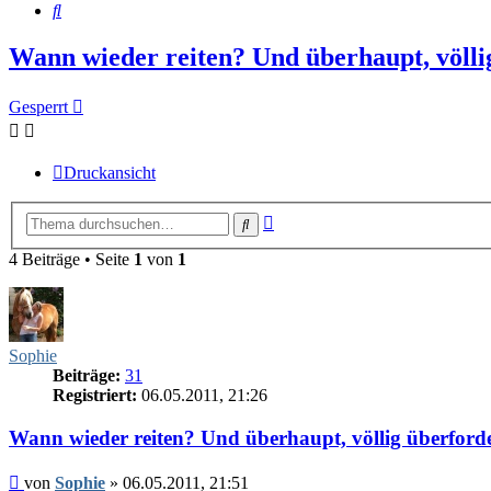
Suche
Wann wieder reiten? Und überhaupt, völli
Gesperrt
Druckansicht
Erweiterte
Suche
Suche
4 Beiträge • Seite
1
von
1
Sophie
Beiträge:
31
Registriert:
06.05.2011, 21:26
Wann wieder reiten? Und überhaupt, völlig überforde
Beitrag
von
Sophie
»
06.05.2011, 21:51