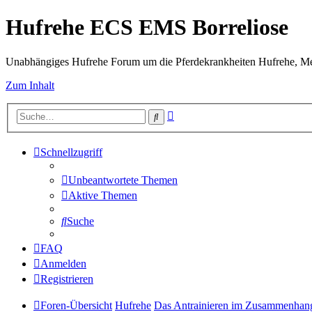
Hufrehe ECS EMS Borreliose
Unabhängiges Hufrehe Forum um die Pferdekrankheiten Hufrehe, Me
Zum Inhalt
Erweiterte
Suche
Suche
Schnellzugriff
Unbeantwortete Themen
Aktive Themen
Suche
FAQ
Anmelden
Registrieren
Foren-Übersicht
Hufrehe
Das Antrainieren im Zusammenhang 