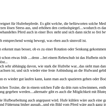
eeignet für Hufrehepferde. Es gibt welche, die befürworten solche Med
en lösen Stress aus, und erhöhen den cortisolspiegel....wodurch es da
ehandeltes Pferd auch in einer Box steht und sich dann nicht so frei
h entsprechend wenig bewegt, was eben auch sinnvoll ist.
n erkennt man besser, ob es zu einer Rotation oder Senkung gekommen i
schon etwas früh ....denn ...bei einem Reheschub ist das Hufbein ni
öst...
uch sehr abhängig davon, wie stark die Hufrehe war...das sieht man da
chsen ist, und sich wieder eine feste Anbindung an die Hufwand gebilde
.wenn es wieder gut laufen kann, kann man auch spazieren gehen oder 
dlichen Toxine, die in einem solchen Falle da drin rum schwimmen, entf
ng gegeben werden....alternativ gibt es auch die Möglichkeit mit Blute
nd die Hufbearbeitung auch angepasst wird. Hufe kühlen wäre auch eine
d Fütterung bisher aussah...und ein Bild vom Pferd wäre auch ganz in