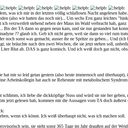
m, was ich mir in der letzten völlig schlaflosen Nacht angelesen habe.
den (also wir hatten das noch nie)... Um sechs Erst ganz leichtes "hi
 ich verzweifelt stehend neben der Maus im Wald verbracht hab, ganz b
. Bis der TA dann so gegen neun kam, und sie nur gestanden hat konnte
e ?? glaub ich. Geb ich nicht gern, weil sie dann so viel rum tratsc
r noch sonst was gemacht, ausser ihr ne Spritze zu geben... Und (ich h
sagt, sie bräuchte nach den zwei Wochen, die sie jetzt stehen soll, un
er Liter Blut ab. DAS is ganz komisch. Und ich weiß doch gar nicht, ob
e hat mir so leid getan gestern (also heute immernoch und überhaupt), i
e Arbeitskollegin hat auch ne Rehestute mit metabolischem Syndrom un
ht schlimm, ich liebe die dickköpfige Nuss und würd sie nie her geben, 
 bin jetzt gelesen hab, kommen mir die Aussagen vom TA doch äußerst 
 geben, wenn ich könnt. Ich weiß überhaupt nicht, was ich machen soll.
s provisorisch sein, sie steht sonst 365 Tage im Jahr draußen auf der Wei