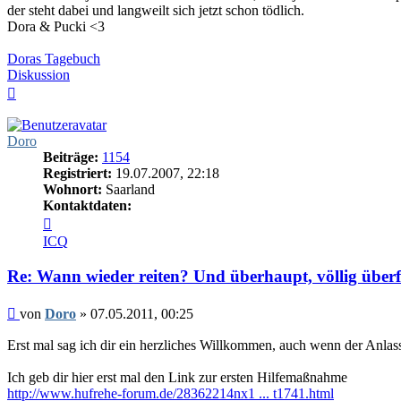
der steht dabei und langweilt sich jetzt schon tödlich.
Dora & Pucki <3
Doras Tagebuch
Diskussion
Nach
oben
Doro
Beiträge:
1154
Registriert:
19.07.2007, 22:18
Wohnort:
Saarland
Kontaktdaten:
Kontaktdaten
von
ICQ
Doro
Re: Wann wieder reiten? Und überhaupt, völlig überf
Beitrag
von
Doro
»
07.05.2011, 00:25
Erst mal sag ich dir ein herzliches Willkommen, auch wenn der Anlass 
Ich geb dir hier erst mal den Link zur ersten Hilfemaßnahme
http://www.hufrehe-forum.de/28362214nx1 ... t1741.html