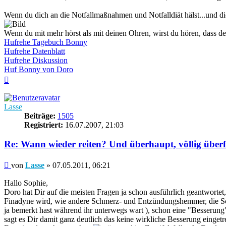
Wenn du dich an die Notfallmaßnahmen und Notfalldiät hälst...und di
Wenn du mit mehr hörst als mit deinen Ohren, wirst du hören, dass dei
Hufrehe Tagebuch Bonny
Hufrehe Datenblatt
Hufrehe Diskussion
Huf Bonny von Doro
Nach
oben
Lasse
Beiträge:
1505
Registriert:
16.07.2007, 21:03
Re: Wann wieder reiten? Und überhaupt, völlig überf
Beitrag
von
Lasse
»
07.05.2011, 06:21
Hallo Sophie,
Doro hat Dir auf die meisten Fragen ja schon ausführlich geantwortet
Finadyne wird, wie andere Schmerz- und Entzündungshemmer, die Sch
ja bemerkt hast während ihr unterwegs wart ), schon eine "Besserung"
sagt es Dir damit ganz deutlich das keine wirkliche Besserung eingetre