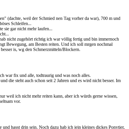
nken" (dachte, weil der Schmied nen Tag vorher da war), 700 m und
öses Schleifen...
 sie gar nicht mehr laufen...
ht...
ab nicht zugehört richtig ich war völlig fertig und bin immernoch
bedingt Bewegung, am Besten reiten. Und ich soll mrgen nochmal
s besser is, wg den Schmerzmitteln/Blockern.
ch war fix und alle, todtraurig und was noch alles.
d die steht auch schon seit 2 Jahren und es wird nicht besser. Im
nur weil ich nicht mehr reiten kann, aber ich würds gerne wissen,
seltsam vor.
de und hasst drin sein. Noch dazu hab ich jein kleines dickes Ponytier,