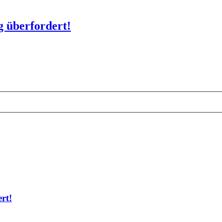
g überfordert!
rt!