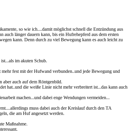
ikamente, so wie ich....damit möglichst schnell die Entzündung aus
nn auch länger dauern kann, bis ein Hufrehepferd aus dem ersten
 bewegen kann. Denn durch zu viel Bewegung kann es auch leicht zu
st...als im akuten Schub.
cht mehr fest mit der Hufwand verbunden..und jede Bewegung und
nn aber auch auf dem Röntgenbild.
t hat..und die weiße Linie nicht mehr verbreitert ist...das kann auch
Bodenarbeit machen...und dabei enge Wendungen vermeiden...
ernt....allerdings muss dabei auch der Kreislauf durch den TA
geln, die am Huf angesetzt werden.
 gute Maßnahme.
teressant.