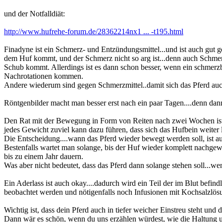
und der Notfalldiät:
http://www.hufrehe-forum.de/28362214nx1 ... -t195.html
Finadyne ist ein Schmerz- und Entzündungsmittel...und ist auch gut g
dem Huf kommt, und der Schmerz nicht so arg ist...denn auch Schmerz
Schub kommt. Allerdings ist es dann schon besser, wenn ein schmerzb
Nachrotationen kommen.
Andere wiederum sind gegen Schmerzmittel..damit sich das Pferd auc
Röntgenbilder macht man besser erst nach ein paar Tagen....denn dan
Den Rat mit der Bewegung in Form von Reiten nach zwei Wochen ist 
jedes Gewicht zuviel kann dazu führen, dass sich das Hufbein weiter l
Die Entscheidung....wann das Pferd wieder bewegt werden soll, ist a
Bestenfalls wartet man solange, bis der Huf wieder komplett nachgewa
bis zu einem Jahr dauern.
Was aber nicht bedeutet, dass das Pferd dann solange stehen soll..
Ein Aderlass ist auch okay....dadurch wird ein Teil der im Blut befin
beobachtet werden und nötigenfalls noch Infusionen mit Kochsalzlösu
Wichtig ist, dass dein Pferd auch in tiefer weicher Einstreu steht u
Dann wär es schön, wenn du uns erzählen würdest, wie die Haltung un