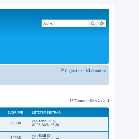
Suche
Erweiterte Suche
Registrieren
Anmelden
17 Themen • Seite
1
von
1
ZUGRIFFE
LETZTER BEITRAG
von
schnulli
30838
01.08.2026, 06:39
von
Eddi
42630