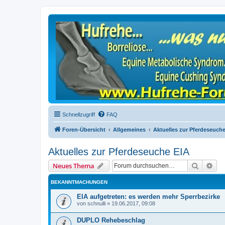
Schnellzugriff
FAQ
Foren-Übersicht
Allgemeines
Aktuelles zur Pferdeseuche
Aktuelles zur Pferdeseuche EIA
Suche
Erw
Neues Thema
BEKANNTMACHUNGEN
EIA aufgetreten: es werden mehr Sperrbezirke
von
schnulli
»
19.06.2017, 09:08
DUPLO Rehebeschlag