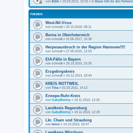
von
Eddi
»
19.03.2012, 15:02
» in
Basis-Info für den Rehene
THEMEN
West-Nil-Virus
von
schnulli
»
25.10.2018, 08:11
Borna in Oberösterreich
von
schnulli
»
22.06.2017, 15:36
Herpesausbruch in der Region Hannover!!!!
von
schnulli
»
27.09.2015, 12:03
EIA-Fälle in Bayern
von
schnulli
»
29.10.2010, 15:35
Erzgebirgskreis
von
schnulli
»
10.12.2014, 18:44
KREIS ROTTWEIL
von
Tina
»
02.03.2011, 14:12
Ennepe-Ruhr-Kreis
von
GabyBeetsy
»
19.11.2010, 12:26
Landkreis Regensburg
von
GabyBeetsy
»
19.11.2010, 12:28
Lkr. Cham und Straubing
von
fanni
»
14.10.2010, 16:47
Landkreis Würzburg