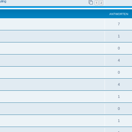
uling
1
2
ANTWORTEN
7
1
0
4
0
4
1
0
1