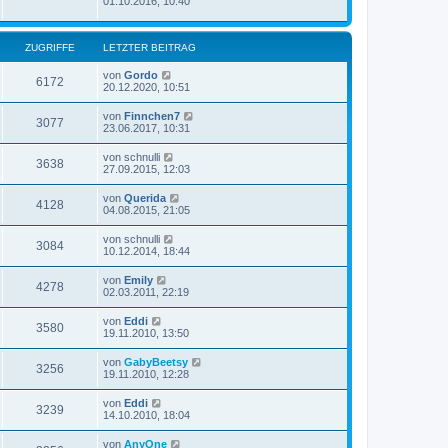
01.10.2016, 10:40
ZUGRIFFE
LETZTER BEITRAG
von
Gordo
6172
20.12.2020, 10:51
von
Finnchen7
3077
23.06.2017, 10:31
von
schnulli
3638
27.09.2015, 12:03
von
Querida
4128
04.08.2015, 21:05
von
schnulli
3084
10.12.2014, 18:44
von
Emily
4278
02.03.2011, 22:19
von
Eddi
3580
19.11.2010, 13:50
von
GabyBeetsy
3256
19.11.2010, 12:28
von
Eddi
3239
14.10.2010, 18:04
von
AnyOne