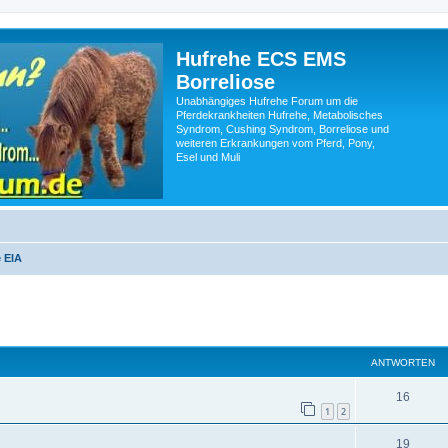
Hufrehe ECS EMS
Borreliose
Unabhängiges Hufrehe Forum um die
Pferdekrankheiten Hufrehe, Metabolisches
Syndrom, Cushing Syndrom, Borreliose und
weiteren Erkrankungen vom Pferd, Pony,
Esel und Muli
 EIA
eiterte Suche
ANTWORTEN
16
1
2
19