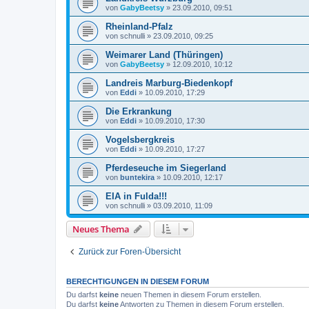
von
GabyBeetsy
»
23.09.2010, 09:51
Rheinland-Pfalz
von
schnulli
»
23.09.2010, 09:25
Weimarer Land (Thüringen)
von
GabyBeetsy
»
12.09.2010, 10:12
Landreis Marburg-Biedenkopf
von
Eddi
»
10.09.2010, 17:29
Die Erkrankung
von
Eddi
»
10.09.2010, 17:30
Vogelsbergkreis
von
Eddi
»
10.09.2010, 17:27
Pferdeseuche im Siegerland
von
buntekira
»
10.09.2010, 12:17
EIA in Fulda!!!
von
schnulli
»
03.09.2010, 11:09
Neues Thema
Zurück zur Foren-Übersicht
BERECHTIGUNGEN IN DIESEM FORUM
Du darfst
keine
neuen Themen in diesem Forum erstellen.
Du darfst
keine
Antworten zu Themen in diesem Forum erstellen.