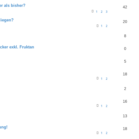
r als bisher?
42
1
2
3
liegen?
20
1
2
8
ker exkl. Fruktan
0
5
18
1
2
2
16
1
2
13
ung!
18
1
2