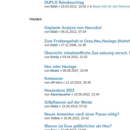
DUPLO Rehebeschlag
von
Eddi
»
19.03.2012, 15:02
» in
Basis-Info für den Rehene
THEMEN
Geplante Analyse von Heucobs!
von
Eddi
»
06.01.2012, 07:24
Zum Fruktangehalt in Gras,Heu,Heulage (Hufreh
von
Eddi
»
27.11.2008, 12:38
Übersicht: inhaltstoffliche Zus.setzung versch
von
Emily
»
03.04.2011, 12:32
Heu oder Heulage
von
Beate
»
06.08.2007, 10:54
Kotwasser
von
eff-eins
»
12.10.2022, 20:45
Heuanalyse 2022
von
Alpenquarter
»
15.09.2022, 13:44
Giftpflanzen auf der Weide
von
Hilde
»
15.05.2014, 07:01
Neues Anweiden nach einer Pause nötig?
von
Yetilein
»
16.06.2022, 10:42
Warum ist Gras gefährlicher als Heu?
von
Tina
»
10.08.2010, 16:58