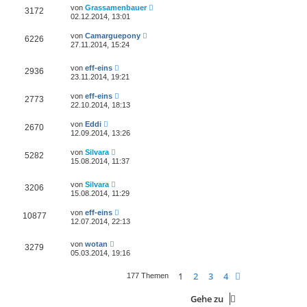
von
Grassamenbauer
3172
02.12.2014, 13:01
von
Camarguepony
6226
27.11.2014, 15:24
von
eff-eins
2936
23.11.2014, 19:21
von
eff-eins
2773
22.10.2014, 18:13
von
Eddi
2670
12.09.2014, 13:26
von
Silvara
5282
15.08.2014, 11:37
von
Silvara
3206
15.08.2014, 11:29
von
eff-eins
10877
12.07.2014, 22:13
von
wotan
3279
05.03.2014, 19:16
1
2
3
4
Nächste
177 Themen
Gehe zu