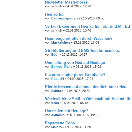
Newsletter Masterhorse
von
schnulli
»
04.04.2017, 12:28
Heu ad lib
von
Camarguepony
»
29.10.2016, 09:00
Verlauf Experiment Heu ad lib Tobi und Mr. Ed
von
schnulli
»
02.01.2016, 18:46
Heumenge erhöhen durch Waschen?
von
Muckelchen
»
13.12.2015, 18:04
Strohfütterung und EMS/Insulinresistenz
von
Eddi
»
10.11.2012, 14:17
Umstellung von Heu auf Heulage
von
Bonnie_Pony
»
03.11.2015, 15:02
Luzerne + oder purer Grünhafer?
von
Rebbi34
»
04.09.2015, 17:24
Pferde fressen auf einmal deutlich mehr Heu
von
Sahira
»
21.08.2015, 20:59
Wechsel Aktiv Stall in Offenstall mit Heu ad lib
von
nean
»
25.08.2015, 08:18
Umstellen auf Heulage?
von
dianamausi
»
03.08.2015, 19:12
Esparsette Cops
von
Maja75
»
09.12.2014, 11:20