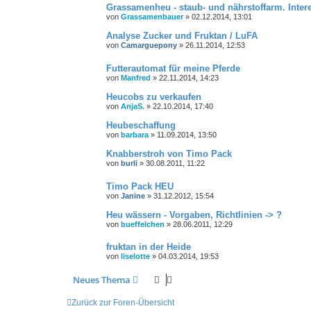
Grassamenheu - staub- und nährstoffarm. Inter
von
Grassamenbauer
»
02.12.2014, 13:01
Analyse Zucker und Fruktan / LuFA
von
Camarguepony
»
26.11.2014, 12:53
Futterautomat für meine Pferde
von
Manfred
»
22.11.2014, 14:23
Heucobs zu verkaufen
von
AnjaS.
»
22.10.2014, 17:40
Heubeschaffung
von
barbara
»
11.09.2014, 13:50
Knabberstroh von Timo Pack
von
burli
»
30.08.2011, 11:22
Timo Pack HEU
von
Janine
»
31.12.2012, 15:54
Heu wässern - Vorgaben, Richtlinien -> ?
von
bueffelchen
»
28.06.2011, 12:29
fruktan in der Heide
von
liselotte
»
04.03.2014, 19:53
Neues Thema
Zurück zur Foren-Übersicht