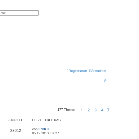
eiterte Suche
Registrieren
Anmelden
S
u
c
h
1
2
3
4
Nächste
177 Themen
e
ZUGRIFFE
LETZTER BEITRAG
von
Eddi
28012
05.12.2013, 07:27