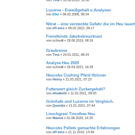
Luzerne - Eiweißgehalt u.Analysen
von
Elke
»
06.02.2008, 08:34
Nitrat – eine versteckte Gefahr die im Heu lauert
von
eff-eins
»
09.02.2022, 09:17
Fressfeinde Jakobskreuzkraut
von
schnulli
»
28.06.2019, 08:16
Graukresse
von
Tina
»
24.01.2011, 08:24
Analyse Heu 2020
von
schnulli
»
26.04.2021, 16:39
Heucobs Cushing Pferd Holzner
von
Henry
»
21.03.2021, 07:23
Futterwert gleich Zuckergehalt?
von
elisabeth
»
11.02.2021, 09:03
Grünhafe und Luzerne im Vergleich.
von
Querida
»
21.01.2021, 07:44
Lieschgras/ Timothee Heu
von
Mauna
»
01.08.2020, 14:29
Heucobs Pellets gemachte Erfahrungen
von
eff-eins
»
21.11.2019, 13:49