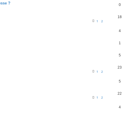
esse ?
0
18
1
2
4
1
5
23
1
2
5
22
1
2
4