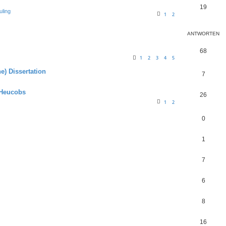
19
uling
1
2
ANTWORTEN
68
1
2
3
4
5
e) Dissertation
7
. Heucobs
26
1
2
0
1
7
6
8
16