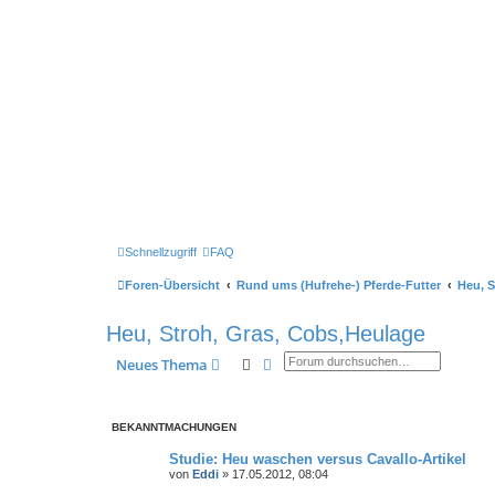
Schnellzugriff
FAQ
Foren-Übersicht
Rund ums (Hufrehe-) Pferde-Futter
Heu, S
Heu, Stroh, Gras, Cobs,Heulage
Suche
Erweiterte Suche
Neues Thema
BEKANNTMACHUNGEN
Studie: Heu waschen versus Cavallo-Artikel
von
Eddi
»
17.05.2012, 08:04