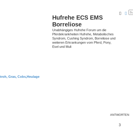
Suche
Erw
Hufrehe ECS EMS
Borreliose
Unabhängiges Hufrehe Forum um die
Pferdekrankheiten Hufrehe, Metabolisches
Syndrom, Cushing Syndrom, Borreliose und
weiteren Erkrankungen vom Pferd, Pony,
Esel und Muli
troh, Gras, Cobs,Heulage
ANTWORTEN
3