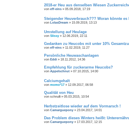
2018-er Heu aus denselben Wiesen Zuckerreiche
von
eff-eins
»
05.09.2018, 17:19
Steigender Heuverbrauch??? Woran könnte es 
von
LolasDream
»
15.09.2019, 13:13
Umstellung auf Heulage
von
Slissy
»
12.06.2019, 22:11
Gedanken zu Heucobs mit unter 10% Gesamtzuc
von
eff-eins
»
11.02.2019, 11:27
Persönliche Heuwaschanlagen
von
Eddi
»
18.11.2012, 14:36
Empfehlung für zuckerarme Heucobs?
von
Appelschnut
»
07.10.2015, 14:00
Calciumgehalt
von
momo*17
»
12.09.2017, 06:58
Qualität von Heu
von
schnulli
»
05.03.2015, 10:54
Herbstzeitlose wieder auf dem Vormarsch !
von
Camarguepony
»
23.04.2017, 14:01
Das Problem dieses Winters heißt: Unterernähr
von
Camarguepony
»
17.03.2017, 12:15