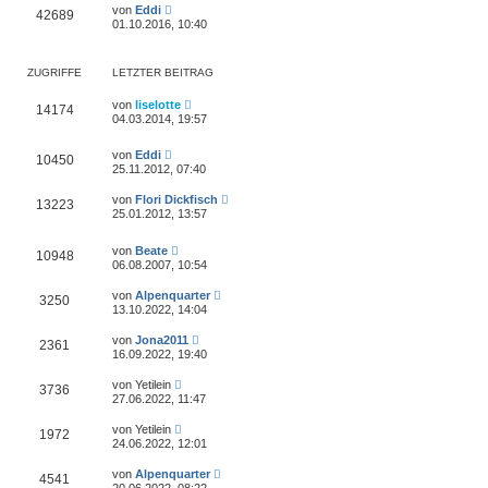
von
Eddi
42689
01.10.2016, 10:40
ZUGRIFFE
LETZTER BEITRAG
von
liselotte
14174
04.03.2014, 19:57
von
Eddi
10450
25.11.2012, 07:40
von
Flori Dickfisch
13223
25.01.2012, 13:57
von
Beate
10948
06.08.2007, 10:54
von
Alpenquarter
3250
13.10.2022, 14:04
von
Jona2011
2361
16.09.2022, 19:40
von
Yetilein
3736
27.06.2022, 11:47
von
Yetilein
1972
24.06.2022, 12:01
von
Alpenquarter
4541
20.06.2022, 08:22