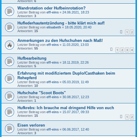
Antworten:
6
Wandrotation oder Hufbeinrotation?
Letzter Beitrag von
eff-eins
«
24.06.2021, 18:23
Antworten:
3
Huflederhautentzündung - bitte klärt mich auf!
Letzter Beitrag von
elisabeth
«
18.05.2020, 20:40
Antworten:
15
1
2
Anmerkungen zu den Hufschuhen nach Maß!
Letzter Beitrag von
eff-eins
«
11.03.2020, 13:03
Antworten:
55
1
2
3
4
Hufbearbeitung
Letzter Beitrag von
eff-eins
«
18.11.2019, 22:26
Antworten:
5
Erfahrung mit modifiziertem Duplo/Casthaken beim
Rehepferd
Letzter Beitrag von
eff-eins
«
05.03.2019, 11:49
Antworten:
10
Hufschuhe "Scoot Boots"
Letzter Beitrag von
eff-eins
«
30.08.2017, 12:23
Antworten:
1
Hufkrebs: Ich brauche mal dringend Hilfe von euch
Letzter Beitrag von
eff-eins
«
15.07.2017, 09:33
Antworten:
15
1
2
Eisen verloren
Letzter Beitrag von
eff-eins
«
06.06.2017, 12:40
Antworten:
3