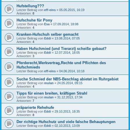
Hufstellung???
Letzter Beitrag von
eff-eins
«
05.05.2015, 16:19
Antworten:
8
Hufschuhe für Pony
Letzter Beitrag von
Esa
«
17.09.2014, 18:08
Antworten:
4
Kranken-Hufschuh selber gemacht
Letzter Beitrag von
Eddi
«
13.08.2014, 07:05
Antworten:
4
Haben Hufschmied (und Tierarzt) scheiße gebaut?
Letzter Beitrag von
Eddi
«
12.07.2014, 18:05
Antworten:
3
Pferderecht,Werkvertrag,Rechte und Pflichten des
Hufschmieds
Letzter Beitrag von
eff-eins
«
04.06.2014, 10:18
Suche Schmied der NBS-Beschlag abietet im Ruhrgebiet
Letzter Beitrag von
mulan
«
24.05.2014, 09:15
Antworten:
4
Tipps für einen breiten, kräftigen Strahl
Letzter Beitrag von
mulan
«
31.12.2013, 17:34
Antworten:
7
präparierte Rehehufe
Letzter Beitrag von
Eddi
«
29.10.2013, 18:35
Antworten:
8
Der richtige Hufschutz und viele falsche Behauptungen
Letzter Beitrag von
Eddi
«
02.10.2013, 13:09