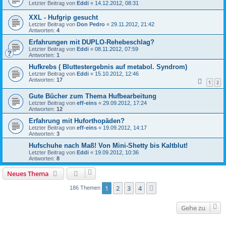
Letzter Beitrag von
Eddi
«
14.12.2012, 08:31
XXL - Hufgrip gesucht
Letzter Beitrag von
Don Pedro
«
29.11.2012, 21:42
Antworten:
4
Erfahrungen mit DUPLO-Rehebeschlag?
Letzter Beitrag von
Eddi
«
08.11.2012, 07:59
Antworten:
1
Hufkrebs ( Bluttestergebnis auf metabol. Syndrom)
Letzter Beitrag von
Eddi
«
15.10.2012, 12:46
Antworten:
17
1
2
Gute Bücher zum Thema Hufbearbeitung
Letzter Beitrag von
eff-eins
«
29.09.2012, 17:24
Antworten:
12
Erfahrung mit Huforthopäden?
Letzter Beitrag von
eff-eins
«
19.09.2012, 14:17
Antworten:
3
Hufschuhe nach Maß! Von Mini-Shetty bis Kaltblut!
Letzter Beitrag von
Eddi
«
19.09.2012, 10:36
Antworten:
8
Neues Thema
1
2
3
4
Nächste
186 Themen
Gehe zu