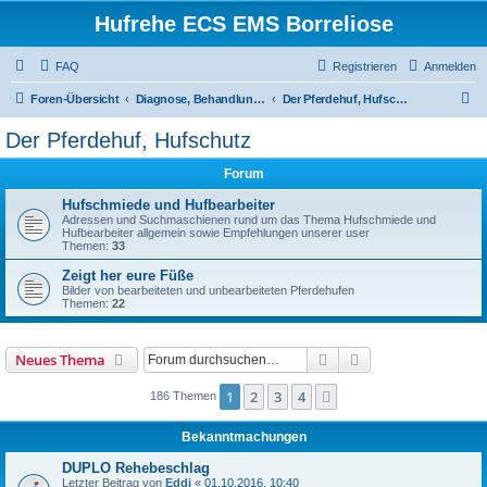
Hufrehe ECS EMS Borreliose
FAQ
Registrieren
Anmelden
S
Foren-Übersicht
Diagnose, Behandlungsmöglichkeiten, Hufbearbeitung, Blutparameter
Der Pferdehuf, Hufschutz
u
Der Pferdehuf, Hufschutz
c
Forum
h
e
Hufschmiede und Hufbearbeiter
Adressen und Suchmaschienen rund um das Thema Hufschmiede und
Hufbearbeiter allgemein sowie Empfehlungen unserer user
Themen:
33
Zeigt her eure Füße
Bilder von bearbeiteten und unbearbeiteten Pferdehufen
Themen:
22
Suche
Erweiterte Suche
Neues Thema
1
2
3
4
Nächste
186 Themen
Bekanntmachungen
DUPLO Rehebeschlag
Letzter Beitrag von
Eddi
«
01.10.2016, 10:40