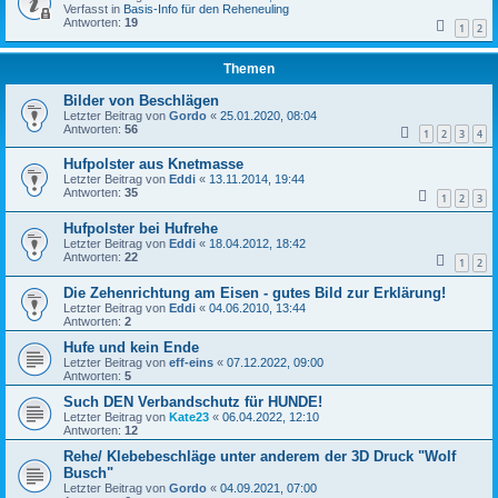
Verfasst in
Basis-Info für den Reheneuling
Antworten:
19
1
2
Themen
Bilder von Beschlägen
Letzter Beitrag von
Gordo
«
25.01.2020, 08:04
Antworten:
56
1
2
3
4
Hufpolster aus Knetmasse
Letzter Beitrag von
Eddi
«
13.11.2014, 19:44
Antworten:
35
1
2
3
Hufpolster bei Hufrehe
Letzter Beitrag von
Eddi
«
18.04.2012, 18:42
Antworten:
22
1
2
Die Zehenrichtung am Eisen - gutes Bild zur Erklärung!
Letzter Beitrag von
Eddi
«
04.06.2010, 13:44
Antworten:
2
Hufe und kein Ende
Letzter Beitrag von
eff-eins
«
07.12.2022, 09:00
Antworten:
5
Such DEN Verbandschutz für HUNDE!
Letzter Beitrag von
Kate23
«
06.04.2022, 12:10
Antworten:
12
Rehe/ Klebebeschläge unter anderem der 3D Druck "Wolf
Busch"
Letzter Beitrag von
Gordo
«
04.09.2021, 07:00