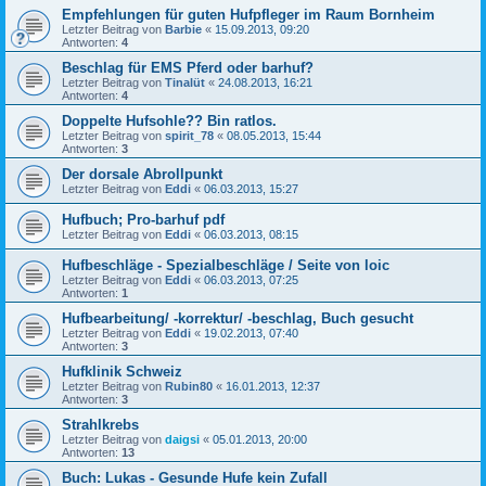
Empfehlungen für guten Hufpfleger im Raum Bornheim
Letzter Beitrag von
Barbie
«
15.09.2013, 09:20
Antworten:
4
Beschlag für EMS Pferd oder barhuf?
Letzter Beitrag von
Tinalüt
«
24.08.2013, 16:21
Antworten:
4
Doppelte Hufsohle?? Bin ratlos.
Letzter Beitrag von
spirit_78
«
08.05.2013, 15:44
Antworten:
3
Der dorsale Abrollpunkt
Letzter Beitrag von
Eddi
«
06.03.2013, 15:27
Hufbuch; Pro-barhuf pdf
Letzter Beitrag von
Eddi
«
06.03.2013, 08:15
Hufbeschläge - Spezialbeschläge / Seite von loic
Letzter Beitrag von
Eddi
«
06.03.2013, 07:25
Antworten:
1
Hufbearbeitung/ -korrektur/ -beschlag, Buch gesucht
Letzter Beitrag von
Eddi
«
19.02.2013, 07:40
Antworten:
3
Hufklinik Schweiz
Letzter Beitrag von
Rubin80
«
16.01.2013, 12:37
Antworten:
3
Strahlkrebs
Letzter Beitrag von
daigsi
«
05.01.2013, 20:00
Antworten:
13
Buch: Lukas - Gesunde Hufe kein Zufall