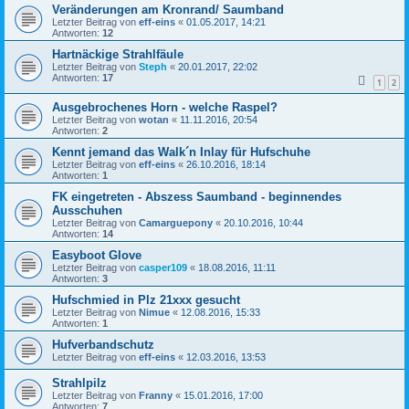
Veränderungen am Kronrand/ Saumband
Letzter Beitrag von
eff-eins
«
01.05.2017, 14:21
Antworten:
12
Hartnäckige Strahlfäule
Letzter Beitrag von
Steph
«
20.01.2017, 22:02
Antworten:
17
1
2
Ausgebrochenes Horn - welche Raspel?
Letzter Beitrag von
wotan
«
11.11.2016, 20:54
Antworten:
2
Kennt jemand das Walk´n Inlay für Hufschuhe
Letzter Beitrag von
eff-eins
«
26.10.2016, 18:14
Antworten:
1
FK eingetreten - Abszess Saumband - beginnendes
Ausschuhen
Letzter Beitrag von
Camarguepony
«
20.10.2016, 10:44
Antworten:
14
Easyboot Glove
Letzter Beitrag von
casper109
«
18.08.2016, 11:11
Antworten:
3
Hufschmied in Plz 21xxx gesucht
Letzter Beitrag von
Nimue
«
12.08.2016, 15:33
Antworten:
1
Hufverbandschutz
Letzter Beitrag von
eff-eins
«
12.03.2016, 13:53
Strahlpilz
Letzter Beitrag von
Franny
«
15.01.2016, 17:00
Antworten:
7