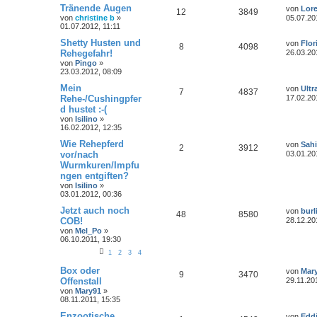
Tränende Augen
von
Lore
12
3849
von
christine b
»
05.07.20
01.07.2012, 11:11
Shetty Husten und
von
Flor
8
4098
Rehegefahr!
26.03.20
von
Pingo
»
23.03.2012, 08:09
Mein
von
Ultr
7
4837
Rehe-/Cushingpfer
17.02.20
d hustet :-(
von
Isilino
»
16.02.2012, 12:35
Wie Rehepferd
von
Sahi
2
3912
vor/nach
03.01.20
Wurmkuren/Impfu
ngen entgiften?
von
Isilino
»
03.01.2012, 00:36
Jetzt auch noch
von
burl
48
8580
COB!
28.12.20
von
Mel_Po
»
06.10.2011, 19:30
1
2
3
4
Box oder
von
Mar
9
3470
Offenstall
29.11.20
von
Mary91
»
08.11.2011, 15:35
Enzootische
von
Edd