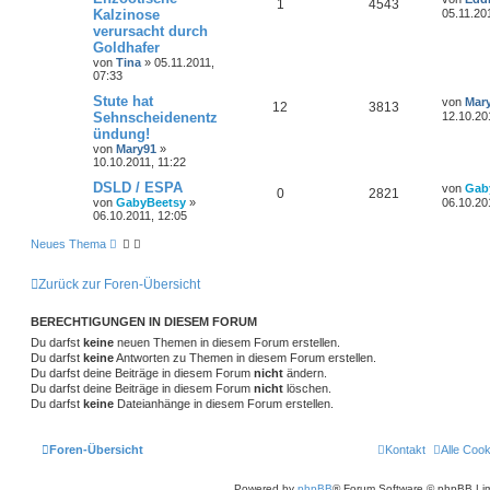
1
4543
Kalzinose
05.11.20
verursacht durch
Goldhafer
von
Tina
»
05.11.2011,
07:33
Stute hat
von
Mar
12
3813
Sehnscheidenentz
12.10.20
ündung!
von
Mary91
»
10.10.2011, 11:22
DSLD / ESPA
von
Gab
0
2821
von
GabyBeetsy
»
06.10.20
06.10.2011, 12:05
Neues Thema
Zurück zur Foren-Übersicht
BERECHTIGUNGEN IN DIESEM FORUM
Du darfst
keine
neuen Themen in diesem Forum erstellen.
Du darfst
keine
Antworten zu Themen in diesem Forum erstellen.
Du darfst deine Beiträge in diesem Forum
nicht
ändern.
Du darfst deine Beiträge in diesem Forum
nicht
löschen.
Du darfst
keine
Dateianhänge in diesem Forum erstellen.
Foren-Übersicht
Kontakt
Alle Coo
Powered by
phpBB
® Forum Software © phpBB Lim