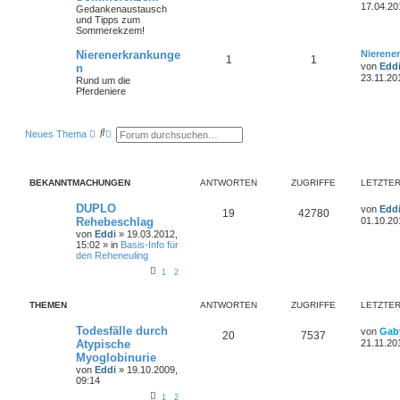
17.04.20
Gedankenaustausch
und Tipps zum
Sommerekzem!
Nierenerkrankunge
Nierene
1
1
von
Edd
n
23.11.20
Rund um die
Pferdeniere
S
E
Neues Thema
u
r
c
w
h
e
e
i
BEKANNTMACHUNGEN
ANTWORTEN
ZUGRIFFE
LETZTER
t
e
r
DUPLO
von
Edd
19
42780
t
Rehebeschlag
01.10.20
e
von
Eddi
»
19.03.2012,
S
15:02
» in
Basis-Info für
u
den Reheneuling
c
h
1
2
e
THEMEN
ANTWORTEN
ZUGRIFFE
LETZTER
Todesfälle durch
von
Gab
20
7537
Atypische
21.11.20
Myoglobinurie
von
Eddi
»
19.10.2009,
09:14
1
2