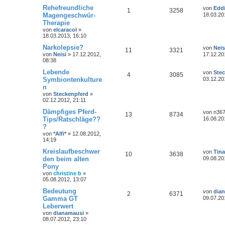
Rehefreundliche
von
Edd
1
3258
Magengeschwür-
18.03.20
Therapie
von
elcaracol
»
18.03.2013, 16:10
Narkolepsie?
von
Neis
11
3321
von
Neisi
»
17.12.2012,
17.12.20
08:38
Lebende
von
Ste
4
3085
Symbiontenkulture
03.12.20
n
von
Steckenpferd
»
02.12.2012, 21:11
Dämpfiges Pferd-
von
n36
13
8734
Tips/Ratschläge??
16.08.20
?
von
*Alfi*
»
12.08.2012,
14:19
Kreislaufbeschwer
von
Tina
10
3638
den beim alten
09.08.20
Pony
von
christine b
»
05.08.2012, 13:07
Bedeutung
von
dia
2
6371
Gamma GT
09.07.20
Leberwert
von
dianamausi
»
08.07.2012, 23:10