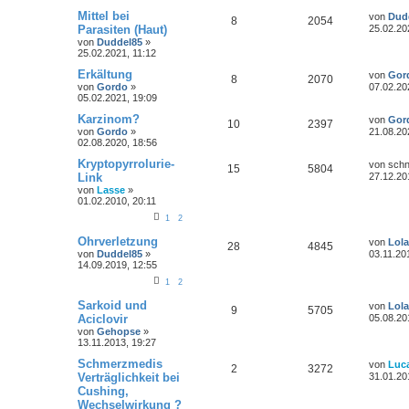
Mittel bei
von
Dud
8
2054
Parasiten (Haut)
25.02.20
von
Duddel85
»
25.02.2021, 11:12
Erkältung
von
Gor
8
2070
von
Gordo
»
07.02.20
05.02.2021, 19:09
Karzinom?
von
Gor
10
2397
von
Gordo
»
21.08.20
02.08.2020, 18:56
Kryptopyrrolurie-
von
schnu
15
5804
Link
27.12.20
von
Lasse
»
01.02.2010, 20:11
1
2
Ohrverletzung
von
Lol
28
4845
von
Duddel85
»
03.11.20
14.09.2019, 12:55
1
2
Sarkoid und
von
Lol
9
5705
Aciclovir
05.08.20
von
Gehopse
»
13.11.2013, 19:27
Schmerzmedis
von
Luc
2
3272
Verträglichkeit bei
31.01.20
Cushing,
Wechselwirkung ?