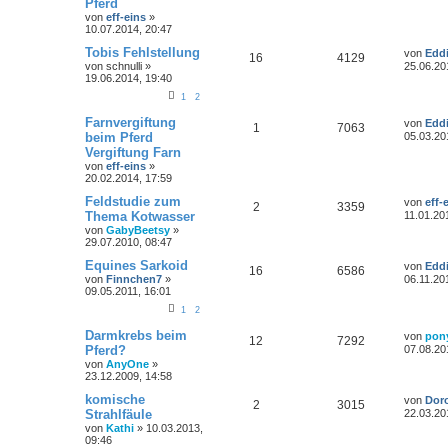
Pferd
von
eff-eins
»
10.07.2014, 20:47
Tobis Fehlstellung
von
Edd
16
4129
von
schnulli
»
25.06.20
19.06.2014, 19:40
1
2
Farnvergiftung
von
Edd
1
7063
beim Pferd
05.03.20
Vergiftung Farn
von
eff-eins
»
20.02.2014, 17:59
Feldstudie zum
von
eff-
2
3359
Thema Kotwasser
11.01.20
von
GabyBeetsy
»
29.07.2010, 08:47
Equines Sarkoid
von
Edd
16
6586
von
Finnchen7
»
06.11.20
09.05.2011, 16:01
1
2
Darmkrebs beim
von
pon
12
7292
Pferd?
07.08.20
von
AnyOne
»
23.12.2009, 14:58
komische
von
Dor
2
3015
Strahlfäule
22.03.20
von
Kathi
»
10.03.2013,
09:46