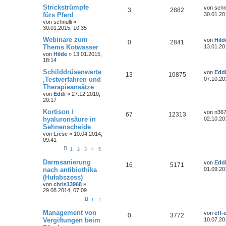
Strickstrümpfe
von
schnu
3
2882
fürs Pferd
30.01.20
von
schnulli
»
30.01.2015, 10:35
Webinare zum
von
Hild
0
2841
Thems Kotwasser
13.01.20
von
Hilde
»
13.01.2015,
18:14
Schilddrüsenwerte
von
Edd
13
10875
,Testverfahren und
07.10.20
Therapieansätze
von
Eddi
»
27.12.2010,
20:17
Kortison /
von
n36
67
12313
hyaluronsäure in
02.10.20
Sehnenscheide
von
Liese
»
10.04.2014,
09:41
1
2
3
4
5
Darmsanierung
von
Edd
16
5171
nach antibiothika
01.09.20
(Hufabszess)
von
chris13968
»
29.08.2014, 07:09
1
2
Management von
von
eff-
0
3772
Vergiftungen beim
10.07.20