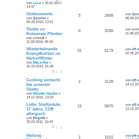
von
Luca
»
30.01.2017,
14:37
Glukosewerte.
von
Que
5
2908
von
Querida
»
06.09.20
05.09.2016, 13:51
Studie zu
von
schnu
0
3200
Kotwasser-Pferden
11.08.20
von
schnulli
»
11.08.2016, 06:20
Wiederkehrende
von
eff-
25
6179
Krampfkoliken im
02.06.20
Herbst/Winter
von
MaLa-Ria
»
10.10.2014, 01:48
1
2
Cushing verdacht
von
eff-
2
3129
bei unserem
14.12.20
Shetty
von
Mareike Haufke
»
14.12.2015, 13:20
Lotte, Shettystute,
von
eff-
15
5875
17 Jahre, COB
13.12.20
allergisch
von
BirgitW
»
25.03.2011, 10:42
1
2
Heilung -
von
eff-
1
3102