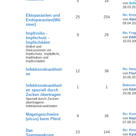
5
18
von
Sch
28.03.20
Ektoparasiten und
Re: Ent
25
254
von
Alpe
Endoparasiten(Wü
09.04.20
rmer)
Impfrisiko -
Re: Fra
9
29
von
Edd
Impfschutz -
10.03.20
Impfschäden
Artikel und
Diskussionen um
Impfschutz, Impfpflicht,
Impfrisiken und
Impfschäden
Infektionskrankheit
Re: Herp
12
38
von
Flor
en
10.06.20
Infektionskrankheit
Babesio
1
1
von
Edd
en speziell durch
29.08.20
Zecken übertragen
Speziell durch Zecken
übertragene
Infektionskrankheiten
Magengeschwüre
Re: Kor
9
36
von
Nay
(ulcus) beim Pferd
07.08.20
Das
Re: Pet
23
144
von
Kyr
Sommerekzem