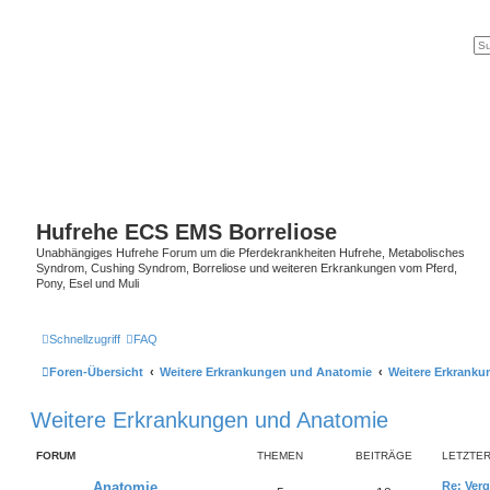
Hufrehe ECS EMS Borreliose
Unabhängiges Hufrehe Forum um die Pferdekrankheiten Hufrehe, Metabolisches
Syndrom, Cushing Syndrom, Borreliose und weiteren Erkrankungen vom Pferd,
Pony, Esel und Muli
Schnellzugriff
FAQ
Foren-Übersicht
Weitere Erkrankungen und Anatomie
Weitere Erkrank
Weitere Erkrankungen und Anatomie
FORUM
THEMEN
BEITRÄGE
LETZTER
Anatomie
Re: Ver