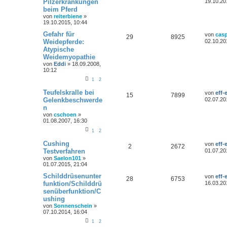
Pilzerkrankungen
19.10.20
beim Pferd
von
reiterbiene
»
19.10.2015, 10:44
Gefahr für
von
cas
29
8925
Weidepferde:
02.10.20
Atypische
Weidemyopathie
von
Eddi
»
18.09.2008,
10:12
1
2
Teufelskralle bei
von
eff-
15
7899
Gelenkbeschwerde
02.07.20
n
von
cschoen
»
01.08.2007, 16:30
1
2
Cushing
von
eff-
2
2672
Testverfahren
01.07.20
von
Saelon101
»
01.07.2015, 21:04
Schilddrüsenunter
von
eff-
28
6753
funktion/Schilddrü
16.03.20
senüberfunktion/C
ushing
von
Sonnenschein
»
07.10.2014, 16:04
1
2