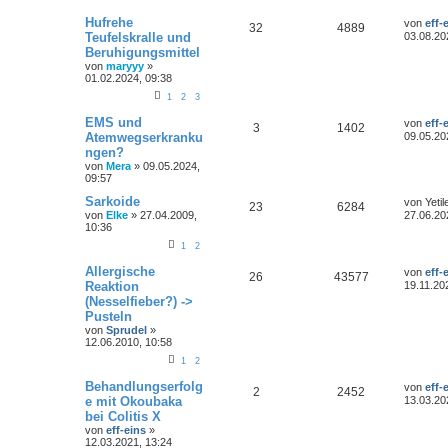
Hufrehe
von
eff-
32
4889
Teufelskralle und
03.08.20
Beruhigungsmittel
von
maryyy
»
01.02.2024, 09:38
1
2
3
EMS und
von
eff-
3
1402
Atemwegserkranku
09.05.20
ngen?
von
Mera
»
09.05.2024,
09:57
Sarkoide
von
Yetil
23
6284
von
Elke
»
27.04.2009,
27.06.20
10:36
1
2
Allergische
von
eff-
26
43577
Reaktion
19.11.20
(Nesselfieber?) ->
Pusteln
von
Sprudel
»
12.06.2010, 10:58
1
2
Behandlungserfolg
von
eff-
2
2452
e mit Okoubaka
13.03.20
bei Colitis X
von
eff-eins
»
12.03.2021, 13:24