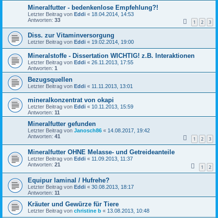
Mineralfutter - bedenkenlose Empfehlung?!
Letzter Beitrag von
Eddi
«
18.04.2014, 14:53
Antworten:
33
1
2
3
Diss. zur Vitaminversorgung
Letzter Beitrag von
Eddi
«
19.02.2014, 19:00
Mineralstoffe - Dissertation WICHTIG! z.B. Interaktionen
Letzter Beitrag von
Eddi
«
26.11.2013, 17:55
Antworten:
1
Bezugsquellen
Letzter Beitrag von
Eddi
«
11.11.2013, 13:01
mineralkonzentrat von okapi
Letzter Beitrag von
Eddi
«
10.11.2013, 15:59
Antworten:
11
Mineralfutter gefunden
Letzter Beitrag von
Janosch86
«
14.08.2017, 19:42
Antworten:
41
1
2
3
Mineralfutter OHNE Melasse- und Getreideanteile
Letzter Beitrag von
Eddi
«
11.09.2013, 11:37
Antworten:
21
1
2
Equipur laminal / Hufrehe?
Letzter Beitrag von
Eddi
«
30.08.2013, 18:17
Antworten:
11
Kräuter und Gewürze für Tiere
Letzter Beitrag von
christine b
«
13.08.2013, 10:48