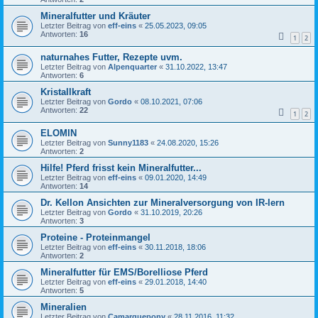
Mineralfutter und Kräuter
Letzter Beitrag von
eff-eins
«
25.05.2023, 09:05
Antworten:
16
1
2
naturnahes Futter, Rezepte uvm.
Letzter Beitrag von
Alpenquarter
«
31.10.2022, 13:47
Antworten:
6
Kristallkraft
Letzter Beitrag von
Gordo
«
08.10.2021, 07:06
Antworten:
22
1
2
ELOMIN
Letzter Beitrag von
Sunny1183
«
24.08.2020, 15:26
Antworten:
2
Hilfe! Pferd frisst kein Mineralfutter...
Letzter Beitrag von
eff-eins
«
09.01.2020, 14:49
Antworten:
14
Dr. Kellon Ansichten zur Mineralversorgung von IR-lern
Letzter Beitrag von
Gordo
«
31.10.2019, 20:26
Antworten:
3
Proteine - Proteinmangel
Letzter Beitrag von
eff-eins
«
30.11.2018, 18:06
Antworten:
2
Mineralfutter für EMS/Borelliose Pferd
Letzter Beitrag von
eff-eins
«
29.01.2018, 14:40
Antworten:
5
Mineralien
Letzter Beitrag von
Camarguepony
«
28.11.2016, 11:32