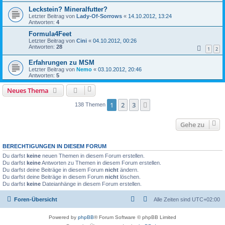
Leckstein? Mineralfutter?
Letzter Beitrag von
Lady-Of-Sorrows
«
14.10.2012, 13:24
Antworten:
4
Formula4Feet
Letzter Beitrag von
Cini
«
04.10.2012, 00:26
Antworten:
28
1
2
Erfahrungen zu MSM
Letzter Beitrag von
Nemo
«
03.10.2012, 20:46
Antworten:
5
Neues Thema
1
2
3
Nächste
138 Themen
Gehe zu
BERECHTIGUNGEN IN DIESEM FORUM
Du darfst
keine
neuen Themen in diesem Forum erstellen.
Du darfst
keine
Antworten zu Themen in diesem Forum erstellen.
Du darfst deine Beiträge in diesem Forum
nicht
ändern.
Du darfst deine Beiträge in diesem Forum
nicht
löschen.
Du darfst
keine
Dateianhänge in diesem Forum erstellen.
Foren-Übersicht
Alle Zeiten sind
UTC+02:00
Powered by
phpBB
® Forum Software © phpBB Limited