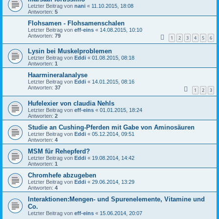
Letzter Beitrag von
nani
«
11.10.2015, 18:08
Antworten:
5
Flohsamen - Flohsamenschalen
Letzter Beitrag von
eff-eins
«
14.08.2015, 10:10
Antworten:
79
1
2
3
4
5
6
Lysin bei Muskelproblemen
Letzter Beitrag von
Eddi
«
01.08.2015, 08:18
Antworten:
1
Haarmineralanalyse
Letzter Beitrag von
Eddi
«
14.01.2015, 08:16
Antworten:
37
1
2
3
Hufelexier von claudia Nehls
Letzter Beitrag von
eff-eins
«
01.01.2015, 18:24
Antworten:
2
Studie an Cushing-Pferden mit Gabe von Aminosäuren
Letzter Beitrag von
Eddi
«
05.12.2014, 09:51
Antworten:
4
MSM für Rehepferd?
Letzter Beitrag von
Eddi
«
19.08.2014, 14:42
Antworten:
1
Chromhefe abzugeben
Letzter Beitrag von
Eddi
«
29.06.2014, 13:29
Antworten:
4
Interaktionen:Mengen- und Spurenelemente, Vitamine und
Co.
Letzter Beitrag von
eff-eins
«
15.06.2014, 20:07