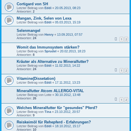
Cortigard von SH
Letzter Beitrag von
Eddi
«
20.05.2013, 08:23
Antworten:
2
Mangan, Zink, Selen von Lexa
Letzter Beitrag von
Eddi
«
05.03.2013, 15:19
Selenmangel
Letzter Beitrag von
Henry
«
13.09.2013, 07:57
Antworten:
24
1
2
Womit das Immunsystem stärken?
Letzter Beitrag von
Sprudel
«
20.02.2013, 18:23
Antworten:
8
Kräuter als Alternative zu Mineralfutter?
Letzter Beitrag von
Eddi
«
11.02.2013, 14:22
Antworten:
24
1
2
Vitamine(Dissetation)
Letzter Beitrag von
Eddi
«
17.11.2012, 13:23
Mineralfutter Atcom ALLERGO-VITAL
Letzter Beitrag von
Lotte
«
30.10.2012, 13:48
Antworten:
26
1
2
Welches Mineralfutter für "gesundes" Pferd?
Letzter Beitrag von
Tina
«
23.10.2012, 20:57
Antworten:
9
Reiskeimöl für Rehepferd - Erfahrungen?
Letzter Beitrag von
Eddi
«
18.10.2012, 15:17
Antworten:
10