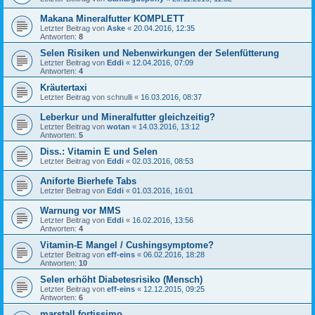
Makana Mineralfutter KOMPLETT
Letzter Beitrag von
Aske
«
20.04.2016, 12:35
Antworten:
8
Selen Risiken und Nebenwirkungen der Selenfütterung
Letzter Beitrag von
Eddi
«
12.04.2016, 07:09
Antworten:
4
Kräutertaxi
Letzter Beitrag von
schnulli
«
16.03.2016, 08:37
Leberkur und Mineralfutter gleichzeitig?
Letzter Beitrag von
wotan
«
14.03.2016, 13:12
Antworten:
5
Diss.: Vitamin E und Selen
Letzter Beitrag von
Eddi
«
02.03.2016, 08:53
Aniforte Bierhefe Tabs
Letzter Beitrag von
Eddi
«
01.03.2016, 16:01
Warnung vor MMS
Letzter Beitrag von
Eddi
«
16.02.2016, 13:56
Antworten:
4
Vitamin-E Mangel / Cushingsymptome?
Letzter Beitrag von
eff-eins
«
06.02.2016, 18:28
Antworten:
10
Selen erhöht Diabetesrisiko (Mensch)
Letzter Beitrag von
eff-eins
«
12.12.2015, 09:25
Antworten:
6
marstall fortissimo