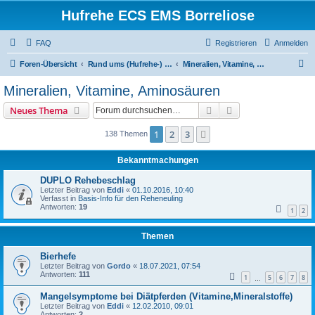
Hufrehe ECS EMS Borreliose
FAQ
Registrieren
Anmelden
S
Foren-Übersicht
Rund ums (Hufrehe-) Pferde-Futter
Mineralien, Vitamine, Aminosäuren
u
Mineralien, Vitamine, Aminosäuren
c
Suche
Erweiterte Suche
Neues Thema
h
e
1
2
3
Nächste
138 Themen
Bekanntmachungen
DUPLO Rehebeschlag
Letzter Beitrag von
Eddi
«
01.10.2016, 10:40
Verfasst in
Basis-Info für den Reheneuling
Antworten:
19
1
2
Themen
Bierhefe
Letzter Beitrag von
Gordo
«
18.07.2021, 07:54
Antworten:
111
1
5
6
7
8
…
Mangelsymptome bei Diätpferden (Vitamine,Mineralstoffe)
Letzter Beitrag von
Eddi
«
12.02.2010, 09:01
Antworten:
2