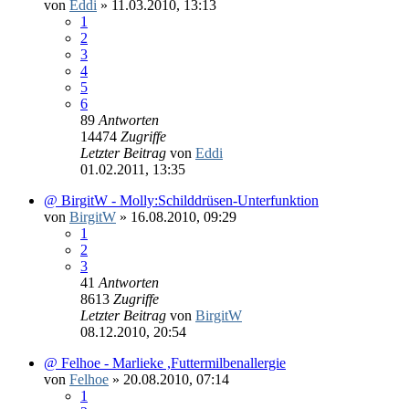
von
Eddi
»
11.03.2010, 13:13
1
2
3
4
5
6
89
Antworten
14474
Zugriffe
Letzter Beitrag
von
Eddi
01.02.2011, 13:35
@ BirgitW - Molly:Schilddrüsen-Unterfunktion
von
BirgitW
»
16.08.2010, 09:29
1
2
3
41
Antworten
8613
Zugriffe
Letzter Beitrag
von
BirgitW
08.12.2010, 20:54
@ Felhoe - Marlieke ,Futtermilbenallergie
von
Felhoe
»
20.08.2010, 07:14
1