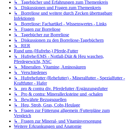
↳ Tagebücher und Erfahrungen zum Themenkreis
↳ Diskussionen und Fragen zum Themenkreis
↳ Borreliose und weitere durch Zecken übertragbare
Infektionen
↳ Borreliose: Fachartikel - Wissenswertes - Links
↳ Fragen zur Borreliose
↳ Tagebücher zur Borreliose
↳ Diskussionen zu den Borreliose-Tagebüchern
↳ RER
Rund ums (Hufrehe-) Pferde-Futter
↳ Hufrehe/EMS - Notfall-Diät & Heu waschen,
Pferdegewicht, NSC
↳ Mineralien, Vitamine, Aminosäuren
↳ Verschiedenes
↳ Hufrehefutter (Rehefutter) - Mineralfutter - Spezialfutter -
Kraftfutter - Hafer
↳ pro & contra div. Pferdefutter /Ergänzungsfutter
↳ Pro & contra: Minerallecksteine und -schalen
↳ Bewährte Bezugsquellen
↳ Heu, Stroh, Gras, Cobs,Heulage
↳ Fragen zur Fütterung allgemein /Futterpläne zum
Vergleich
↳ Fragen zur Mineral- und Vitaminversorgung
Weitere Erkrankungen und Anatomie