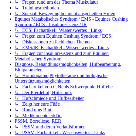
↳ Fragen rund um das Thema Muskulatur
↳ Trainingsmethoden
↳ Spezial: Bewegung bei nicht ausgeheilten Hufen
Equines Metabolisches Syndrom / EMS - Equines Cushing
Syndrom / ECS - Insulinresistenz / IR
↳ ECS: Fachartikel - Wissenswertes - Links
↳ Fragen zum Equinen Cushing Syndrom / ECS
↳ Diskussionen zu fachlichen Themen
↳ EMS/IR: Fachartikel - Wissenswertes - Links
↳ Fragen zur Insulinresistenz und zum Equinen
Metabolischen Syndrom
Diagnose, Behandlungsmöglichkeiten, Hufbearbeitung,
Blutparameter
↳ Homöopathie,Phytotherapie und biologische
Unterstützungsmöglichkeiten
↳ Fachartikel von C.Nehls Schwerpunkt Hufrehe
↳ Der Pferdehuf, Hufschutz
↳ Hufschmiede und Hufbearbeiter
↳ Zeigt her eure Füße
↳ Rund ums Blut
↳ Medikamente erklärt
PSSM, Borreliose, RER
↳ PSSM und deren Verlaufsformen
↳ PSSM: Fachartikel - Wissenswertes - Links