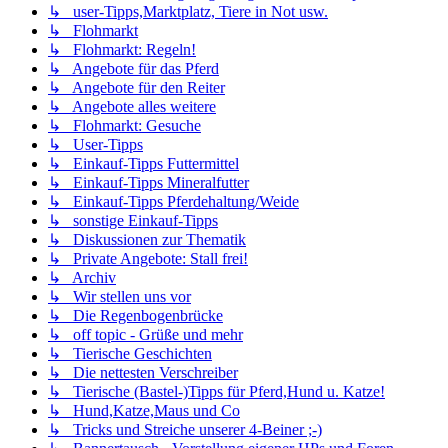
↳ user-Tipps,Marktplatz, Tiere in Not usw.
↳ Flohmarkt
↳ Flohmarkt: Regeln!
↳ Angebote für das Pferd
↳ Angebote für den Reiter
↳ Angebote alles weitere
↳ Flohmarkt: Gesuche
↳ User-Tipps
↳ Einkauf-Tipps Futtermittel
↳ Einkauf-Tipps Mineralfutter
↳ Einkauf-Tipps Pferdehaltung/Weide
↳ sonstige Einkauf-Tipps
↳ Diskussionen zur Thematik
↳ Private Angebote: Stall frei!
↳ Archiv
↳ Wir stellen uns vor
↳ Die Regenbogenbrücke
↳ off topic - Grüße und mehr
↳ Tierische Geschichten
↳ Die nettesten Verschreiber
↳ Tierische (Bastel-)Tipps für Pferd,Hund u. Katze!
↳ Hund,Katze,Maus und Co
↳ Tricks und Streiche unserer 4-Beiner ;-)