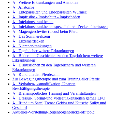
↳ Weitere Erkrankungen und Anatomie
↳ Anatomie
↳ Ektoparasiten und Endoparasiten(Würmer)
↳ Impfrisiko - Impfschutz - Impfschäden
↳ Infektionskrankheiten
↳ Infektionskrankheiten speziell durch Zecken übertragen
↳ Magengeschwüre (ulcus) beim Pferd
↳ Das Sommerekzem
↳ Ekzemerdecken
↳ Nierenerkrankungen
↳ Tagebücher weitere Erkrankungen
↳ Bilder und Geschichten zu den Tagebüchern weitere
Erkrankungen
↳ Diskussionen zu den Tagebüchern und weiteren
Erkrankungen
↳ Rund um den Pferdezahn
Zur Bewegungstherapie und zum Training aller Pferde
↳ Verhalten-, -smodifikation, Unarten,
Beschäftigungstherapie
↳ Breitensportliches Training und Veranstaltungen
↳ Dressur-. Spring-und Vielseitigkeitsreiten gemäß LPO
↳ Rund um Sattel,Trense,Gebiss und Kutsche,Sulky und
Geschirr!
Aktuelles-Vorstellung-Regenbogenbrücke-off topic