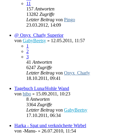
11
157
Antworten
13282
Zugriffe
Letzter Beitrag
von
Pingo
23.03.2012, 14:09
@ Onyx_Charly Superior
von
GabyBeetsy
»
12.05.2011, 11:57
1
2
3
41
Antworten
6247
Zugriffe
Letzter Beitrag
von
Onyx_Charly
18.10.2011, 09:41
Tagebuch Luna/Hohle Wand
von
bibo
»
15.09.2011, 10:23
8
Antworten
3364
Zugriffe
Letzter Beitrag
von
GabyBeetsy
17.10.2011, 06:34
Harka - Spat und verknöcherte Wirbel
von
-Manu-
»
26.07.2010, 11:54