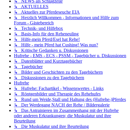
↳ NEWS als Schlagzeile
↳ AKTUELLES
↳ Aktuelles zur Pferdeseuche EIA
↳ Herzlich Willkommen - Informationen und Hilfe zum
Forum - Gästebereich
↳ Technik- und Hilfebox
↳ Basis-Info für den Reheneuling
↳ Hilfe-mein Pferd/Esel hat Rehe!
↳ Hilfe - mein Pferd hat Cushing! Was nun?
↳ Kritische Gedanken u. Diskussionen
Hufrehe - EMS - ECS - PSSM - Tagebücher u. Diskussionen
↳ Datenblätter und Kurztagebücher
↳ Tagebücher
↳ Bilder und Geschichten zu den Tagebüchern
↳ Diskussionen zu den Tagebüchern
Hufrehe
↳ Hufrehe: Fachartikel - Wissenswertes - Links
↳ Röntgenbilder und Therapie des Rehehufes
↳ Rund um Weide,Stall und Haltung des (Hufrehe-)Pferdes
↳ Der Werdegang NACH der Rehe / Bildergalerie
↳ Das Antrainieren im Zusammenhang mit der Hufrehe
oder anderen Erkrankungen; die Muskulatur und ihre
Beurteilung
↳ Die Muskulatur und ihre Beurteilung