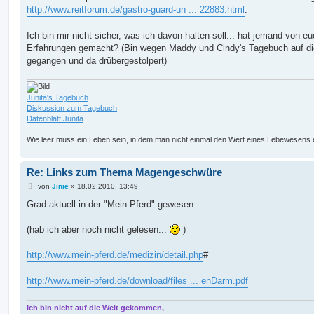
http://www.reitforum.de/gastro-guard-un ... 22883.html
.
Ich bin mir nicht sicher, was ich davon halten soll... hat jemand von e
Erfahrungen gemacht? (Bin wegen Maddy und Cindy's Tagebuch auf d
gegangen und da drübergestolpert)
Junita's Tagebuch
Diskussion zum Tagebuch
Datenblatt Junita
Wie leer muss ein Leben sein, in dem man nicht einmal den Wert eines Lebewesens 
Re: Links zum Thema Magengeschwüre
B
von
Jinie
»
18.02.2010, 13:49
e
i
Grad aktuell in der "Mein Pferd" gewesen:
t
r
a
(hab ich aber noch nicht gelesen...
)
g
http://www.mein-pferd.de/medizin/detail.php
#
http://www.mein-pferd.de/download/files ... enDarm.pdf
Ich bin nicht auf die Welt gekommen,