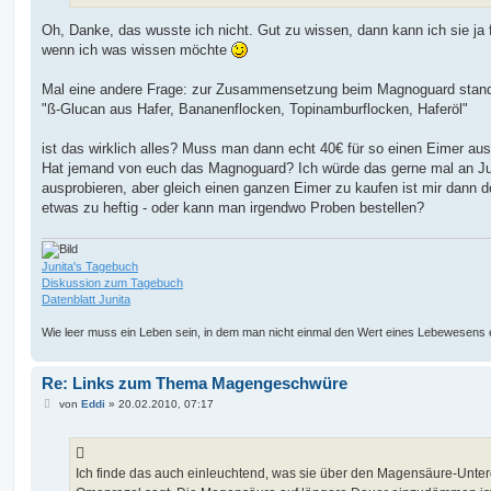
Oh, Danke, das wusste ich nicht. Gut zu wissen, dann kann ich sie ja 
wenn ich was wissen möchte
Mal eine andere Frage: zur Zusammensetzung beim Magnoguard stan
"ß-Glucan aus Hafer, Bananenflocken, Topinamburflocken, Haferöl"
ist das wirklich alles? Muss man dann echt 40€ für so einen Eimer au
Hat jemand von euch das Magnoguard? Ich würde das gerne mal an Ju
ausprobieren, aber gleich einen ganzen Eimer zu kaufen ist mir dann 
etwas zu heftig - oder kann man irgendwo Proben bestellen?
Junita's Tagebuch
Diskussion zum Tagebuch
Datenblatt Junita
Wie leer muss ein Leben sein, in dem man nicht einmal den Wert eines Lebewesens 
Re: Links zum Thema Magengeschwüre
B
von
Eddi
»
20.02.2010, 07:17
e
i
t
r
a
Ich finde das auch einleuchtend, was sie über den Magensäure-Unter
g