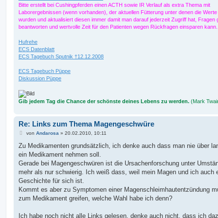
Bitte erstellt bei Cushingpferden einen ACTH sowie IR Verlauf als extra Thema mit
Laborergebnissen (wenn vorhanden), der aktuellen Fütterung unter denen die Werte e
wurden und aktualisiert diesen immer damit man darauf jederzeit Zugriff hat, Fragen g
beantworten und wertvolle Zeit für den Patienten wegen Rückfragen einsparen kann
Hufrehe
ECS Datenblatt
ECS Tagebuch Sputnik †12.12.2008
ECS Tagebuch Püppe
Diskussion Püppe
Gib jedem Tag die Chance der schönste deines Lebens zu werden.
(Mark Twai
Re: Links zum Thema Magengeschwüre
B
von
Andarosa
»
20.02.2010, 10:11
e
i
Zu Medikamenten grundsätzlich, ich denke auch dass man nie über la
t
ein Medikament nehmen soll.
r
a
Gerade bei Magengeschwüren ist die Ursachenforschung unter Umstä
g
mehr als nur schwierig. Ich weiß dass, weil mein Magen und ich auch 
Geschichte für sich ist.
Kommt es aber zu Symptomen einer Magenschleimhautentzündung m
zum Medikament greifen, welche Wahl habe ich denn?
Ich habe noch nicht alle Links gelesen, denke auch nicht, dass ich da