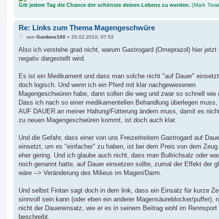
Gib jedem Tag die Chance der schönste deines Lebens zu werden.
(Mark Twai
Re: Links zum Thema Magengeschwüre
B
von
Gordonx100
»
20.02.2010, 07:52
e
i
Also ich verstehe grad nicht, warum Gastrogard (Omeprazol) hier jetzt
t
negativ dargestellt wird.
r
a
g
Es ist ein Medikament und dass man solche nicht "auf Dauer" einsetzt,
doch logisch. Und wenn ich ein Pferd mit klar nachgewiesenen
Magengeschwüren habe, dann sollen die weg und zwar so schnell wie 
Dass ich nach so einer medikamentellen Behandlung überlegen muss,
AUF DAUER an meiner Haltung/Fütterung ändern muss, damit es nicht
zu neuen Magengeschwüren kommt, ist doch auch klar.
Und die Gefahr, dass einer von uns Freizeitreitern Gastrogard auf Daue
einsetzt, um es "einfacher" zu haben, ist bei dem Preis von dem Zeug
eher gering. Und ich glaube auch nicht, dass man Bullrichsalz oder wa
noch genannt hatte, auf Dauer einsetzen sollte, zumal der Effekt der g
wäre --> Veränderung des Milieus im Magen/Darm.
Und selbst Fintan sagt doch in dem link, dass ein Einsatz für kurze Ze
sinnvoll sein kann (oder eben ein anderer Magensäureblocker/puffer), 
nicht der Dauereinsatz, wie er es in seinem Beitrag wohl im Rennsport
beschreibt.