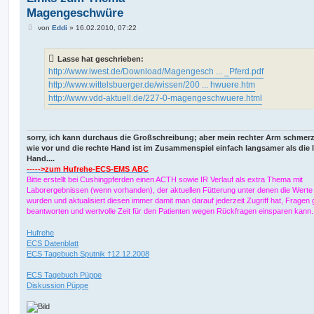
Magengeschwüre
B
von
Eddi
»
16.02.2010, 07:22
e
i
t
Lasse hat geschrieben:
r
a
http://www.iwest.de/Download/Magengesch ... _Pferd.pdf
g
http://www.wittelsbuerger.de/wissen/200 ... hwuere.htm
http://www.vdd-aktuell.de/227-0-magengeschwuere.html
sorry, ich kann durchaus die Großschreibung; aber mein rechter Arm schmer
wie vor und die rechte Hand ist im Zusammenspiel einfach langsamer als die 
Hand....
----->zum Hufrehe-ECS-EMS ABC
Bitte erstellt bei Cushingpferden einen ACTH sowie IR Verlauf als extra Thema mit
Laborergebnissen (wenn vorhanden), der aktuellen Fütterung unter denen die Werte e
wurden und aktualisiert diesen immer damit man darauf jederzeit Zugriff hat, Fragen g
beantworten und wertvolle Zeit für den Patienten wegen Rückfragen einsparen kann
Hufrehe
ECS Datenblatt
ECS Tagebuch Sputnik †12.12.2008
ECS Tagebuch Püppe
Diskussion Püppe