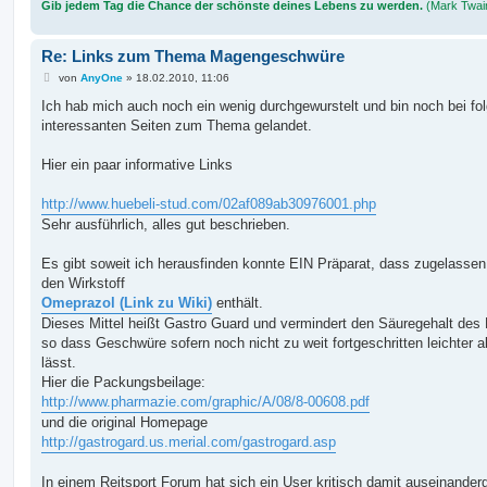
Gib jedem Tag die Chance der schönste deines Lebens zu werden.
(Mark Twai
Re: Links zum Thema Magengeschwüre
B
von
AnyOne
»
18.02.2010, 11:06
e
i
Ich hab mich auch noch ein wenig durchgewurstelt und bin noch bei fo
t
interessanten Seiten zum Thema gelandet.
r
a
g
Hier ein paar informative Links
http://www.huebeli-stud.com/02af089ab30976001.php
Sehr ausführlich, alles gut beschrieben.
Es gibt soweit ich herausfinden konnte EIN Präparat, dass zugelassen
den Wirkstoff
Omeprazol (Link zu Wiki)
enthält.
Dieses Mittel heißt Gastro Guard und vermindert den Säuregehalt des
so dass Geschwüre sofern noch nicht zu weit fortgeschritten leichter a
lässt.
Hier die Packungsbeilage:
http://www.pharmazie.com/graphic/A/08/8-00608.pdf
und die original Homepage
http://gastrogard.us.merial.com/gastrogard.asp
In einem Reitsport Forum hat sich ein User kritisch damit auseinander