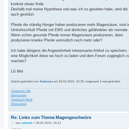
konkret etwas finde.
Deshalb mal meine Hypothese und was ich so gesehen habe, wird die
auch gestützt.
Pferde die ständig Hunger haben produzieren mehr Magensäure, sind 
Umkehrschluß Pferde mit EMS und ähnliches gefährdeter als normale
Wenn schon gesunde Pferde immer Magensäure produzieren, dann
produzieren kranke Pferde vermutlich noch mehr oder?
Ich habe übrigens die Angewohnheit interessante Artikel zu speichern, 
eine Möglichkeit diese wo hoch zu laden und dem Forum zugänglich z
machen?
LG Mel
Zuletzt geändert von
Andarosa
am 20.02.2010, 10:29, insgesamt 1-mal geändert.
Tagebuch Lilly
Diskussion
Tagebuch Medi
Diskussion
Re: Links zum Thema Magengeschwüre
B
von
sabinek
»
20.02.2010, 10:12
e