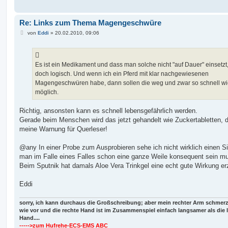
Re: Links zum Thema Magengeschwüre
B
von
Eddi
»
20.02.2010, 09:06
e
i
t
r
a
Es ist ein Medikament und dass man solche nicht "auf Dauer" einsetzt, 
g
doch logisch. Und wenn ich ein Pferd mit klar nachgewiesenen
Magengeschwüren habe, dann sollen die weg und zwar so schnell w
möglich.
Richtig, ansonsten kann es schnell lebensgefährlich werden.
Gerade beim Menschen wird das jetzt gehandelt wie Zuckertabletten, 
meine Warnung für Querleser!
@any In einer Probe zum Ausprobieren sehe ich nicht wirklich einen Si
man im Falle eines Falles schon eine ganze Weile konsequent sein m
Beim Sputnik hat damals Aloe Vera Trinkgel eine echt gute Wirkung erz
Eddi
sorry, ich kann durchaus die Großschreibung; aber mein rechter Arm schmer
wie vor und die rechte Hand ist im Zusammenspiel einfach langsamer als die 
Hand....
----->zum Hufrehe-ECS-EMS ABC