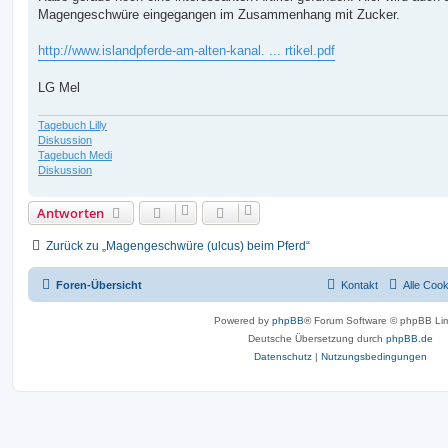
t
Magengeschwüre eingegangen im Zusammenhang mit Zucker.
r
a
g
http://www.islandpferde-am-alten-kanal. ... rtikel.pdf
LG Mel
Tagebuch Lilly
Diskussion
Tagebuch Medi
Diskussion
Antworten
Zurück zu „Magengeschwüre (ulcus) beim Pferd“
Foren-Übersicht
Kontakt
Alle Coo
Powered by
phpBB
® Forum Software © phpBB Lim
Deutsche Übersetzung durch
phpBB.de
Datenschutz
|
Nutzungsbedingungen