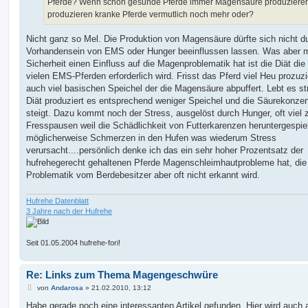
Pferde? Wenn schon gesunde Pferde immer Magensäure produziere
produzieren kranke Pferde vermutlich noch mehr oder?
Nicht ganz so Mel. Die Produktion von Magensäure dürfte sich nicht d
Vorhandensein von EMS oder Hunger beeinflussen lassen. Was aber m
Sicherheit einen Einfluss auf die Magenproblematik hat ist die Diät die 
vielen EMS-Pferden erforderlich wird. Frisst das Pferd viel Heu prozuzi
auch viel basischen Speichel der die Magensäure abpuffert. Lebt es st
Diät produziert es entsprechend weniger Speichel und die Säurekonzen
steigt. Dazu kommt noch der Stress, ausgelöst durch Hunger, oft viel 
Fresspausen weil die Schädlichkeit von Futterkarenzen heruntergespiel
möglicherweise Schmerzen in den Hufen was wiederum Stress
verursacht....persönlich denke ich das ein sehr hoher Prozentsatz der
hufrehegerecht gehaltenen Pferde Magenschleimhautprobleme hat, die
Problematik vom Berdebesitzer aber oft nicht erkannt wird.
Hufrehe Datenblatt
3 Jahre nach der Hufrehe
Seit 01.05.2004 hufrehe-fori!
Re: Links zum Thema Magengeschwüre
B
von
Andarosa
»
21.02.2010, 13:12
e
i
Habe gerade noch eine interessanten Artikel gefunden. Hier wird auch 