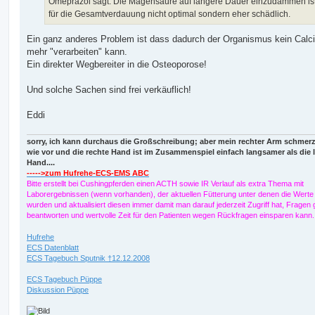
Omeprazol sagt. Die Magensäure auf längere Dauer einzudämmen is
für die Gesamtverdauung nicht optimal sondern eher schädlich.
Ein ganz anderes Problem ist dass dadurch der Organismus kein Calc
mehr "verarbeiten" kann.
Ein direkter Wegbereiter in die Osteoporose!
Und solche Sachen sind frei verkäuflich!
Eddi
sorry, ich kann durchaus die Großschreibung; aber mein rechter Arm schmer
wie vor und die rechte Hand ist im Zusammenspiel einfach langsamer als die 
Hand....
----->zum Hufrehe-ECS-EMS ABC
Bitte erstellt bei Cushingpferden einen ACTH sowie IR Verlauf als extra Thema mit
Laborergebnissen (wenn vorhanden), der aktuellen Fütterung unter denen die Werte e
wurden und aktualisiert diesen immer damit man darauf jederzeit Zugriff hat, Fragen g
beantworten und wertvolle Zeit für den Patienten wegen Rückfragen einsparen kann
Hufrehe
ECS Datenblatt
ECS Tagebuch Sputnik †12.12.2008
ECS Tagebuch Püppe
Diskussion Püppe