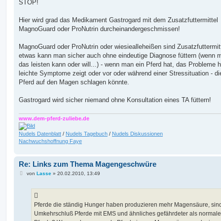
i
STOP!
t
r
a
Hier wird grad das Medikament Gastrogard mit dem Zusatzfuttermittel
g
MagnoGuard oder ProNutrin durcheinandergeschmissen!
MagnoGuard oder ProNutrin oder wiesiealleheißen sind Zusatzfuttermitt
etwas kann man sicher auch ohne eindeutige Diagnose füttern (wenn 
das leisten kann oder will...) - wenn man ein Pferd hat, das Probleme 
leichte Symptome zeigt oder vor oder während einer Stressituation - d
Pferd auf den Magen schlagen könnte.
Gastrogard wird sicher niemand ohne Konsultation eines TA füttern!
www.dem-pferd-zuliebe.de
Nudels Datenblatt
/
Nudels Tagebuch
/
Nudels Diskussionen
Nachwuchshoffnung Faye
Re: Links zum Thema Magengeschwüre
B
von
Lasse
»
20.02.2010, 13:49
e
i
t
r
a
Pferde die ständig Hunger haben produzieren mehr Magensäure, sin
g
Umkehrschluß Pferde mit EMS und ähnliches gefährdeter als normale