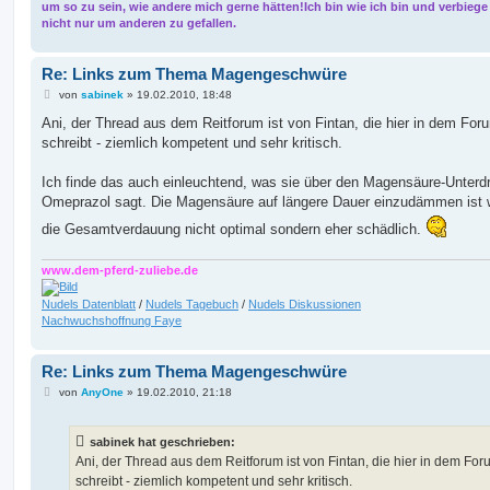
um so zu sein, wie andere mich gerne hätten!Ich bin wie ich bin und verbieg
nicht nur um anderen zu gefallen.
Re: Links zum Thema Magengeschwüre
B
von
sabinek
»
19.02.2010, 18:48
e
i
Ani, der Thread aus dem Reitforum ist von Fintan, die hier in dem Fo
t
schreibt - ziemlich kompetent und sehr kritisch.
r
a
g
Ich finde das auch einleuchtend, was sie über den Magensäure-Unterd
Omeprazol sagt. Die Magensäure auf längere Dauer einzudämmen ist w
die Gesamtverdauung nicht optimal sondern eher schädlich.
www.dem-pferd-zuliebe.de
Nudels Datenblatt
/
Nudels Tagebuch
/
Nudels Diskussionen
Nachwuchshoffnung Faye
Re: Links zum Thema Magengeschwüre
B
von
AnyOne
»
19.02.2010, 21:18
e
i
t
sabinek hat geschrieben:
r
a
Ani, der Thread aus dem Reitforum ist von Fintan, die hier in dem Fo
g
schreibt - ziemlich kompetent und sehr kritisch.