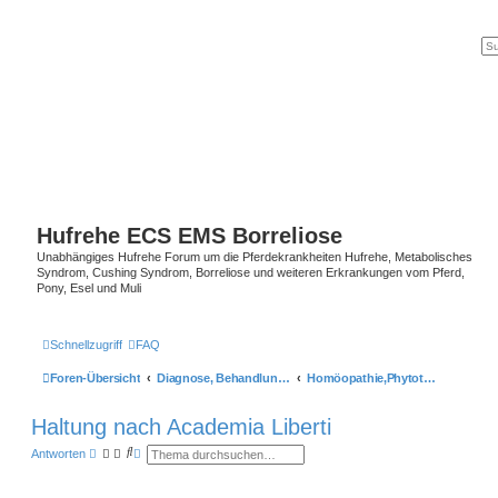
Hufrehe ECS EMS Borreliose
Unabhängiges Hufrehe Forum um die Pferdekrankheiten Hufrehe, Metabolisches
Syndrom, Cushing Syndrom, Borreliose und weiteren Erkrankungen vom Pferd,
Pony, Esel und Muli
Schnellzugriff
FAQ
Foren-Übersicht
Diagnose, Behandlungsmöglichkeiten, Hufbearbeitung, Blutparameter
Homöopathie,Phytotherapie und biologische Unterstützungsmöglichkeiten
Haltung nach Academia Liberti
S
E
Antworten
u
r
c
w
h
e