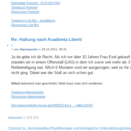
Datenblatt Pummel - ECS+EOTRH
Tagebuch Pummel
Diskussion Pummel
Tagebuch Lütt Bro - Ausbildung
Diskussion Lütt Bro
Re: Haltung nach Academia Liberti
Z
B
i
von
Alpenquarter
»
29.10.2021, 08:31
e
t
i
Ja da gebe ich dir Recht. Als ich vor über 10 Jahren Frau Esel gekauft
i
t
standen wir in einem Offenstall (LAG) in dem ich zuvor seit mehr als 3
e
r
r
a
Reitbeteiligung war. NAch 6 Monaten sind wir ausgezogen, weil es für 
e
g
nicht ging. Dabei war der Stall an sich schon gut.
n
Mitleid bekommt man geschenkt, Neid muss man sich verdienen
Tagebuch Alpenquarter
Diskussion Alpenquarter
http://www.hufrehe-forum.de/28362214nx1 ... ml#p128787
Antworten
Zurück zu „Homöopathie,Phytotherapie und biologische Unterstützungsmögl