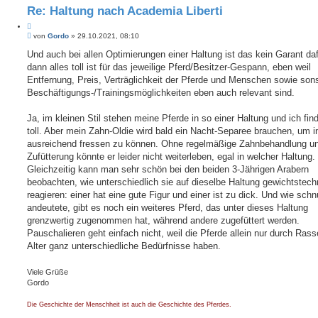
e
i
Re: Haltung nach Academia Liberti
t
e
Z
r
B
i
von
Gordo
»
29.10.2021, 08:10
t
e
e
t
i
Und auch bei allen Optimierungen einer Haltung ist das kein Garant da
S
i
t
u
dann alles toll ist für das jeweilige Pferd/Besitzer-Gespann, eben weil
e
r
c
r
a
Entfernung, Preis, Verträglichkeit der Pferde und Menschen sowie son
h
e
g
e
Beschäftigungs-/Trainingsmöglichkeiten eben auch relevant sind.
n
Ja, im kleinen Stil stehen meine Pferde in so einer Haltung und ich fin
toll. Aber mein Zahn-Oldie wird bald ein Nacht-Separee brauchen, um 
ausreichend fressen zu können. Ohne regelmäßige Zahnbehandlung u
Zufütterung könnte er leider nicht weiterleben, egal in welcher Haltung.
Gleichzeitig kann man sehr schön bei den beiden 3-Jährigen Arabern
beobachten, wie unterschiedlich sie auf dieselbe Haltung gewichtstech
reagieren: einer hat eine gute Figur und einer ist zu dick. Und wie schnu
andeutete, gibt es noch ein weiteres Pferd, das unter dieses Haltung
grenzwertig zugenommen hat, während andere zugefüttert werden.
Pauschalieren geht einfach nicht, weil die Pferde allein nur durch Ras
Alter ganz unterschiedliche Bedürfnisse haben.
Viele Grüße
Gordo
Die Geschichte der Menschheit ist auch die Geschichte des Pferdes.