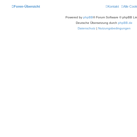
Foren-Übersicht
Kontakt
Alle Coo
Powered by
phpBB
® Forum Software © phpBB Lim
Deutsche Übersetzung durch
phpBB.de
Datenschutz
|
Nutzungsbedingungen