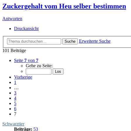
Zuckergehalt vom Heu selber bestimmen
Antworten
Druckansicht
Erweiterte Suche
Suche
101 Beiträge
Seite
7
von
7
Gehe zu Seite:
Vorherige
1
…
3
4
5
6
7
Schwarztier
Beiträge:
53