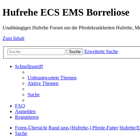
Hufrehe ECS EMS Borreliose
Unabhängiges Hufrehe Forum um die Pferdekrankheiten Hufrehe, Me
Zum Inhalt
Erweiterte Suche
Suche
Schnellzugriff
Unbeantwortete Themen
Aktive Themen
Suche
FAQ
Anmelden
Registrieren
Foren-Übersicht
Rund ums (Hufrehe-) Pferde-Futter
Hufrehe/E
Suche