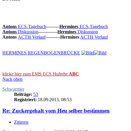
Antons
ECS-Tagebuch
---------
Hermines
ECS-Tagebuch
Antons
Diskussion
-------------
Hermines
Diskussion
Antons
ACTH Verlauf
----------
Hermines
ACTH Verlauf
HERMINES REGENBOGENBRÜCKE
klicke hier zum EMS ECS Hufrehe
ABC
Nach oben
Schwarztier
Beiträge:
53
Registriert:
18.09.2013, 08:53
Re: Zuckergehalt vom Heu selber bestimmen
Zitieren