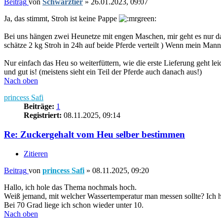
Beitrag
von
Schwarztier
»
26.01.2023, 09:07
Ja, das stimmt, Stroh ist keine Pappe
Bei uns hängen zwei Heunetze mit engen Maschen, mir geht es nur d
schätze 2 kg Stroh in 24h auf beide Pferde verteilt ) Wenn mein Ma
Nur einfach das Heu so weiterfüttern, wie die erste Lieferung geht lei
und gut is! (meistens sieht ein Teil der Pferde auch danach aus!)
Nach oben
princess Safi
Beiträge:
1
Registriert:
08.11.2025, 09:14
Re: Zuckergehalt vom Heu selber bestimmen
Zitieren
Beitrag
von
princess Safi
»
08.11.2025, 09:20
Hallo, ich hole das Thema nochmals hoch.
Weiß jemand, mit welcher Wassertemperatur man messen sollte? Ich hab
Bei 70 Grad liege ich schon wieder unter 10.
Nach oben