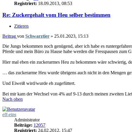
Registriert:
18.09.2013, 08:53
Re: Zuckergehalt vom Heu selber bestimmen
Zitieren
Beitrag
von
Schwarztier
»
25.01.2023, 15:13
Die Jungs bekommen noch genügend, aber ich habe es runtergefahren, 
Pferde und mein Büro zu Hause habe werden die Fresspausen zum Glü
Hier mal eben ein zuckerarmes Heu zu bekommen wäre schwierig, der
… das zuckerarme Heu wurde übrigens auch nicht in den Mengen gefr
Und Eiweiß wird/wurde eh zugefüttert.
Bei mir kam der Wechsel von 4% auf 9-13 durch meinen zweiten Lief
Nach oben
eff-eins
Administrator
Beiträge:
12057
Registriert:
24.02.2012, 15:47