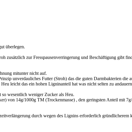
ut überlegen.
oh zusätzlich zur Fresspausenverringerung und Beschäftigung gibt find
hnung mitunter nicht auf.
nzip unverdauliches Futter (Stroh) das die guten Darmbakterien die au
 Heu leicht das ein hohen Ligninanteil hat was nicht selten zu andaue
t so wesentlich weniger Zucker als Heu.
cker) von 14g/1000g TM (Trockenmasse) , den geringsten Anteil mit 7
sszeitverlängerung durch wegen des Lignins erforderlich gründlicherem 