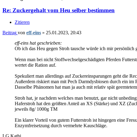
Re: Zuckergehalt vom Heu selber bestimmen
Zitieren
Beitrag
von
eff-eins
»
25.01.2023, 20:43
eff-eins hat geschrieben:
Ob ich das Heu gegen Stroh tausche würde ich mir persönlich g
Wenn man bei nicht Stoffwechselgeschädigten Pferden Futterstr
wertet die Ration auf.
Spekuliert man allerdings auf Zuckereinsparungen geht die Rec
Außerdem riskiert man mit Pech Darmdysbiosen durch ein im Pri
Dasselbe Phänomen hat man ja auch mit relativ spät geerntetem
Stroh hat, je nachdem welches man benutzt, gar nicht unbeding
Haferstroh hat den größten Anteil an XS (Stärke) und XZ (Zu
jeweils 8g/ 1000g TM
Ein klarer Vorteil von gutem Futterstroh ist hingegen eine Fre
Enzymfreisetzung durch vermehrte Kauschläge.
LG Kathi