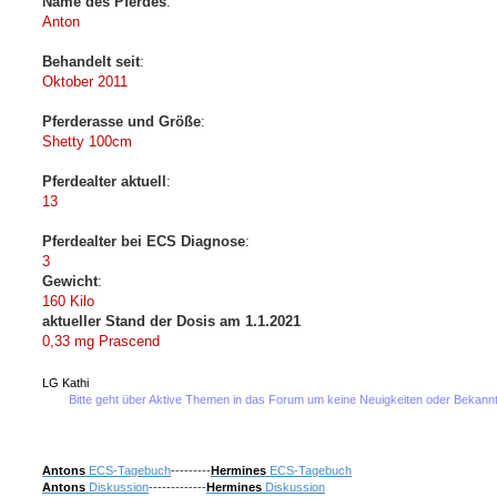
Name des Pferdes
:
Anton
Behandelt seit
:
Oktober 2011
Pferderasse und Größe
:
Shetty 100cm
Pferdealter aktuell
:
13
Pferdealter bei ECS Diagnose
:
3
Gewicht
:
160 Kilo
aktueller Stand der Dosis am 1.1.2021
0,33 mg Prascend
LG Kathi
Bitte geht über Aktive Themen in das Forum um keine Neuigkeiten oder Bekanntmachunge
Antons
ECS-Tagebuch
---------
Hermines
ECS-Tagebuch
Antons
Diskussion
-------------
Hermines
Diskussion