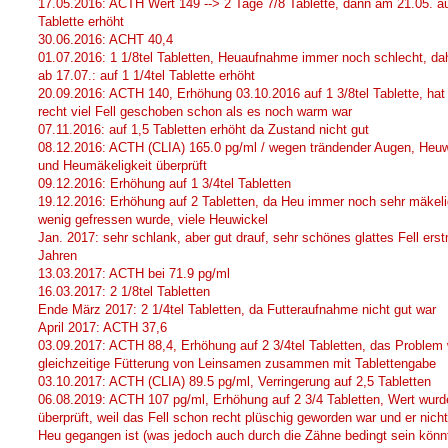
17.05.2016: ACTH Wert 149 --> 2 Tage 7/8 Tablette, dann am 21.05. au
Tablette erhöht
30.06.2016: ACHT 40,4
01.07.2016: 1 1/8tel Tabletten, Heuaufnahme immer noch schlecht, da
ab 17.07.: auf 1 1/4tel Tablette erhöht
20.09.2016: ACTH 140, Erhöhung 03.10.2016 auf 1 3/8tel Tablette, hat
recht viel Fell geschoben schon als es noch warm war
07.11.2016: auf 1,5 Tabletten erhöht da Zustand nicht gut
08.12.2016: ACTH (CLIA) 165.0 pg/ml / wegen trändender Augen, Heuw
und Heumäkeligkeit überprüft
09.12.2016: Erhöhung auf 1 3/4tel Tabletten
19.12.2016: Erhöhung auf 2 Tabletten, da Heu immer noch sehr mäkel
wenig gefressen wurde, viele Heuwickel
Jan. 2017: sehr schlank, aber gut drauf, sehr schönes glattes Fell erst
Jahren
13.03.2017: ACTH bei 71.9 pg/ml
16.03.2017: 2 1/8tel Tabletten
Ende März 2017: 2 1/4tel Tabletten, da Futteraufnahme nicht gut war
April 2017: ACTH 37,6
03.09.2017: ACTH 88,4, Erhöhung auf 2 3/4tel Tabletten, das Problem
gleichzeitige Fütterung von Leinsamen zusammen mit Tablettengabe
03.10.2017: ACTH (CLIA) 89.5 pg/ml, Verringerung auf 2,5 Tabletten
06.08.2019: ACTH 107 pg/ml, Erhöhung auf 2 3/4 Tabletten, Wert wurd
überprüft, weil das Fell schon recht plüschig geworden war und er nich
Heu gegangen ist (was jedoch auch durch die Zähne bedingt sein könn