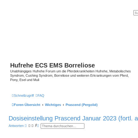
Hufrehe ECS EMS Borreliose
Unabhängiges Hufrehe Forum um die Pferdekrankheiten Hufrehe, Metabolisches
Syndrom, Cushing Syndrom, Borreliose und weiteren Erkrankungen vom Pferd,
Pony, Esel und Muli
Schnellzugriff
FAQ
Foren-Übersicht
Wichtiges
Prascend (Pergolid)
Dosiseinstellung Prascend Januar 2023 (fortl. 
S
E
Antworten
u
r
c
w
h
e