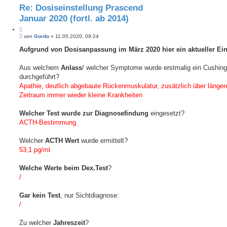
e
i
Re: Dosiseinstellung Prascend
t
e
Januar 2020 (fortl. ab 2014)
r
t
Z
e
B
i
von
Gordo
»
11.05.2020, 09:24
S
e
t
u
i
Aufgrund von Dosisanpassung im März 2020 hier ein aktueller Ein
i
c
t
h
e
r
e
r
a
Aus welchem
Anlass
/ welcher Symptome wurde erstmalig ein Cushing
e
g
durchgeführt?
n
Apathie, deutlich abgebaute Rückenmuskulatur, zusätzlich über länger
Zeitraum immer wieder kleine Krankheiten
Welcher Test wurde zur Diagnosefindung
eingesetzt?
ACTH-Bestimmung
Welcher
ACTH Wert
wurde ermittelt?
53,1 pg/ml
Welche Werte beim Dex.Test
?
/
Gar kein Test
, nur Sichtdiagnose:
/
Zu welcher
Jahreszeit
?