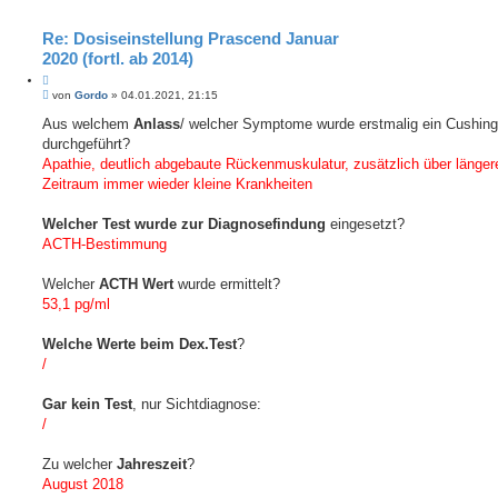
Re: Dosiseinstellung Prascend Januar
2020 (fortl. ab 2014)
Z
B
i
von
Gordo
»
04.01.2021, 21:15
e
t
i
Aus welchem
Anlass
/ welcher Symptome wurde erstmalig ein Cushing
i
t
durchgeführt?
e
r
r
a
Apathie, deutlich abgebaute Rückenmuskulatur, zusätzlich über länger
e
g
Zeitraum immer wieder kleine Krankheiten
n
Welcher Test wurde zur Diagnosefindung
eingesetzt?
ACTH-Bestimmung
Welcher
ACTH Wert
wurde ermittelt?
53,1 pg/ml
Welche Werte beim Dex.Test
?
/
Gar kein Test
, nur Sichtdiagnose:
/
Zu welcher
Jahreszeit
?
August 2018