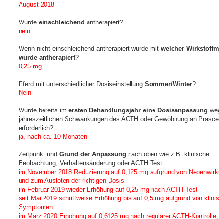
August 2018
Wurde
einschleichend
antherapiert?
nein
Wenn nicht einschleichend antherapiert wurde mit
welcher Wirkstoff
wurde antherapiert
?
0,25 mg
Pferd mit unterschiedlicher Dosiseinstellung
Sommer/Winter
?
Nein
Wurde bereits im
ersten Behandlungsjahr eine Dosisanpassung
weg
jahreszeitlichen Schwankungen des ACTH oder Gewöhnung an Prasce
erforderlich?
ja, nach ca. 10 Monaten
Zeitpunkt und
Grund der Anpassung
nach oben wie z.B. klinische
Beobachtung, Verhaltensänderung oder ACTH Test:
im November 2018 Reduzierung auf 0,125 mg aufgrund von Nebenwir
und zum Ausloten der richtigen Dosis
im Februar 2019 wieder Erhöhung auf 0,25 mg nach ACTH-Test
seit Mai 2019 schrittweise Erhöhung bis auf 0,5 mg aufgrund von klini
Symptomen
im März 2020 Erhöhung auf 0,6125 mg nach regulärer ACTH-Kontrolle,