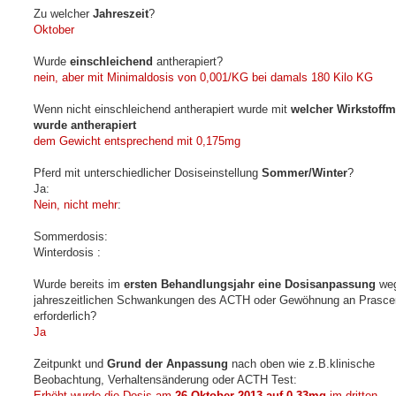
Zu welcher
Jahreszeit
?
Oktober
Wurde
einschleichend
antherapiert?
nein, aber mit Minimaldosis von 0,001/KG bei damals 180 Kilo KG
Wenn nicht einschleichend antherapiert wurde mit
welcher Wirkstoff
wurde antherapiert
dem Gewicht entsprechend mit 0,175mg
Pferd mit unterschiedlicher Dosiseinstellung
Sommer/Winter
?
Ja:
Nein, nicht mehr
:
Sommerdosis:
Winterdosis :
Wurde bereits im
ersten Behandlungsjahr eine Dosisanpassung
weg
jahreszeitlichen Schwankungen des ACTH oder Gewöhnung an Prasce
erforderlich?
Ja
Zeitpunkt und
Grund der Anpassung
nach oben wie z.B.klinische
Beobachtung, Verhaltensänderung oder ACTH Test:
Erhöht wurde die Dosis am
26 Oktober 2013 auf 0,33mg
im dritten