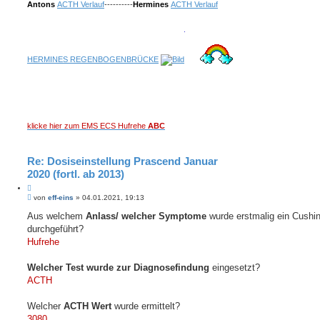
Antons
ACTH Verlauf
----------
Hermines
ACTH Verlauf
HERMINES REGENBOGENBRÜCKE
klicke hier zum EMS ECS Hufrehe
ABC
Re: Dosiseinstellung Prascend Januar
2020 (fortl. ab 2013)
Z
B
i
von
eff-eins
»
04.01.2021, 19:13
e
t
i
Aus welchem
Anlass/ welcher Symptome
wurde erstmalig ein Cushin
i
t
durchgeführt?
e
r
r
a
Hufrehe
e
g
n
Welcher Test wurde zur Diagnosefindung
eingesetzt?
ACTH
Welcher
ACTH Wert
wurde ermittelt?
3080