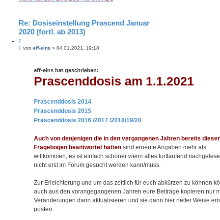
Re: Dosiseinstellung Prascend Januar
2020 (fortl. ab 2013)
Z
B
i
von
eff-eins
»
04.01.2021, 19:18
e
t
i
i
t
e
eff-eins hat geschrieben:
r
r
a
Prascenddosis am 1.1.2021
e
g
n
Prascenddosis 2014
Prascenddosis 2015
Prascenddosis 2016 /2017 /2018/19/20
Auch von denjenigen die in den vergangenen Jahren bereits diese
Fragebogen beantwortet hatten
sind erneute Angaben mehr als
willkommen, es ist einfach schöner wenn alles fortlaufend nachgeles
nicht erst im Forum gesucht werden kann/muss.
Zur Erleichterung und um das zeitlich für euch abkürzen zu können kö
auch aus den vorangegangenen Jahren eure Beiträge kopieren,nur 
Veränderungen darin aktualisieren und sie dann hier netter Weise er
posten.