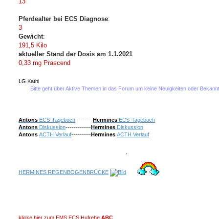
13
Pferdealter bei ECS Diagnose
:
3
Gewicht
:
191,5 Kilo
aktueller Stand der Dosis am 1.1.2021
0,33 mg Prascend
LG Kathi
Bitte geht über Aktive Themen in das Forum um keine Neuigkeiten oder Bekanntmachunge
Antons
ECS-Tagebuch
---------
Hermines
ECS-Tagebuch
Antons
Diskussion
-------------
Hermines
Diskussion
Antons
ACTH Verlauf
----------
Hermines
ACTH Verlauf
HERMINES REGENBOGENBRÜCKE
klicke hier zum EMS ECS Hufrehe
ABC