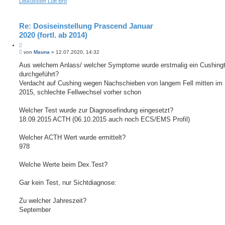
Diskussion Lütt Bro
Re: Dosiseinstellung Prascend Januar
2020 (fortl. ab 2014)
Z
B
i
von
Mauna
»
12.07.2020, 14:32
e
t
i
Aus welchem Anlass/ welcher Symptome wurde erstmalig ein Cushing
i
t
durchgeführt?
e
r
r
a
Verdacht auf Cushing wegen Nachschieben von langem Fell mitten i
e
g
2015, schlechte Fellwechsel vorher schon
n
Welcher Test wurde zur Diagnosefindung eingesetzt?
18.09.2015 ACTH (06.10.2015 auch noch ECS/EMS Profil)
Welcher ACTH Wert wurde ermittelt?
978
Welche Werte beim Dex.Test?
Gar kein Test, nur Sichtdiagnose:
Zu welcher Jahreszeit?
September