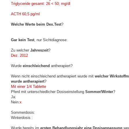
Triglyceride gesamt: 26 < 50; mg/dl
ACTH 60,5 pg/ml
Welche Werte beim Dex.Test
?
Gar kein Test
, nur Sichtdiagnose:
Zu welcher
Jahreszeit
?
Dez. 2012
Wurde
einschleichend
antherapiert?
Wenn nicht einschleichend antherapiert wurde mit
welcher Wirkstoff
wurde antherapiert
?
Mit einer 1/4 Tablette
Pferd mit unterschiedlicher Dosiseinstellung
Sommer/Winter
?
Ja:
Nein:
x
Sommerdosis:
Winterdosis :
Wurde bereits im
ersten Behandlungsjahr eine Dosisanpassung
weg