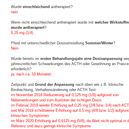
Wurde
einschleichend
antherapiert?
nein
Wenn nicht einschleichend antherapiert wurde mit
welcher Wirkstoff
wurde antherapiert
?
0,25 mg (1/4)
Pferd mit unterschiedlicher Dosiseinstellung
Sommer/Winter
?
Nein
Wurde bereits im
ersten Behandlungsjahr eine Dosisanpassung
weg
jahreszeitlichen Schwankungen des ACTH oder Gewöhnung an Prasce
erforderlich?
ja, nach ca. 10 Monaten
Zeitpunkt und
Grund der Anpassung
nach oben wie z.B. klinische
Beobachtung, Verhaltensänderung oder ACTH Test:
im November 2018 Reduzierung auf 0,125 mg (1/8) aufgrund von
Nebenwirkungen und zum Ausloten der richtigen Dosis
im Februar 2019 wieder Erhöhung auf 0,25 mg (2/8 bzw. 1/4) nach AC
seit Mai 2019 schrittweise Erhöhung auf 0,5 mg (4/8 bzw. 1/2) aufgrun
klinischen Symptomen
im März 2020 Erhöhung auf 0,6125 mg (5/8), da Wert nicht optimal in 
Referenz und dazu geringe klinische Symptome