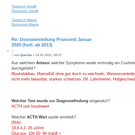
Tagebuch Sendill
Diskussion Sendill
Tagebuch Mauna
Diskussion Mauna
Re: Dosiseinstellung Prascend Januar
2020 (fortl. ab 2013)
Z
B
i
von
Querida
»
10.01.2021, 06:27
e
t
i
Aus welchem
Anlass
/ welcher Symptome wurde erstmalig ein Cushint
i
t
durchgeführt?
e
r
r
a
Muskelabbau, Mamutfell ohne gut durch zu wechseln, Wesensverände
e
g
nicht mehr belastbar, starkes schwitzen. Dif. Lahmheiten, Hufgeschwü
n
Welcher Test wurde zur Diagnosefindung
eingesetzt?
ACTH und Insulinwert
Welcher
ACTH Wert
wurde ermittelt?
(RIA):
19,8 4,2- 26 uU/ml
Glucose: 104 50- 94 mg/dl +