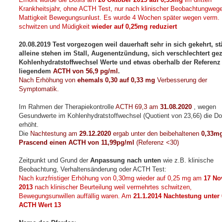
Krankheitsjahr, ohne ACTH Test, nur nach klinischer Beobachtungweg
Mattigkeit Bewegungsunlust. Es wurde 4 Wochen später wegen verm.
schwitzen und Müdigkeit
wieder auf 0,25mg reduziert
20.08.2019 Test vorgezogen weil dauerhaft sehr in sich gekehrt, s
alleine stehen im Stall, Augenentzündung, sich verschlechtert gez
Kohlenhydratstoffwechsel Werte und etwas oberhalb der Referenz
liegendem
ACTH von 56,9 pg/ml
.
Nach Erhöhung von
ehemals 0,30 auf 0,33 mg
Verbesserung der
Symptomatik.
Im Rahmen der Therapiekontrolle
ACTH 69,3 am
31.08.2020
, wegen
Gesundwerte im Kohlenhydratstoffwechsel (Quotient von 23,66) die Do
erhöht.
Die
Nachtestung am
29.12.2020
ergab unter den beibehaltenen
0,33m
Prascend einen ACTH von 11,99pg/ml
(Referenz <30)
Zeitpunkt und Grund der
Anpassung nach unten
wie z.B. klinische
Beobachtung, Verhaltensänderung oder ACTH Test:
Nach kurzfristiger Erhöhung von 0,30mg wieder auf 0,25 mg am
17 No
2013
nach klinischer Beurteilung weil vermehrtes schwitzen,
Bewegungsunwillen auffällig waren. Am
21.1.2014 Nachtestung unter
ACTH Wert 13