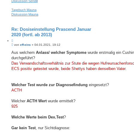
Diskussion Sendill
Tagebuch Mauna
Diskussion Mauna
Re: Dosiseinstellung Prascend Januar
2020 (fortl. ab 2013)
Z
B
i
von
eff-eins
»
04.01.2021, 19:12
e
t
i
Aus welchem
Anlass/ welcher Symptome
wurde erstmalig ein Cushin
i
t
durchgeführt?
e
r
r
a
Das Verwandschaftsverhältnis zur Stute die wegen Hufreursachenfors
e
g
ECS positiv getestet wurde, beide Shettys haben denselben Vater.
n
Welcher Test wurde zur Diagnosefindung
eingesetzt?
ACTH
Welcher
ACTH Wert
wurde ermittelt?
925
Welche Werte beim Dex.Test
?
Gar kein Test
, nur Sichtdiagnose: