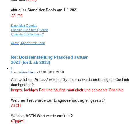
aktueller Stand der Dosis am 1.1.2021
2,5 mg
Datenblatt Querida
Cushing Pre Stute Querida
Quierida, Höchstdosis?
Aaron, Spanier mit Rehe
Re: Dosiseinstellung Prascend Januar
2021 (fortl. ab 2013)
Z
B
i
von
wieselchen
»
17.01.2021, 21:39
e
t
i
Aus welchem
Anlass
/ welcher Symptome wurde erstmalig ein Cushint
i
t
durchgeführt?
e
r
r
a
langes, lockiges Fell und häufige mattigkeit und schlechte Oberlinie
e
g
n
Welcher Test wurde zur Diagnosefindung
eingesetzt?
ATCH
Welcher
ACTH Wert
wurde ermittelt?
67pg/ml