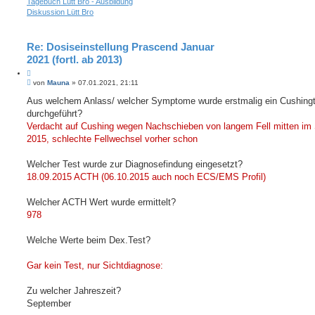
Tagebuch Lütt Bro - Ausbildung
Diskussion Lütt Bro
Re: Dosiseinstellung Prascend Januar
2021 (fortl. ab 2013)
Z
B
i
von
Mauna
»
07.01.2021, 21:11
e
t
i
Aus welchem Anlass/ welcher Symptome wurde erstmalig ein Cushing
i
t
durchgeführt?
e
r
r
a
Verdacht auf Cushing wegen Nachschieben von langem Fell mitten i
e
g
2015, schlechte Fellwechsel vorher schon
n
Welcher Test wurde zur Diagnosefindung eingesetzt?
18.09.2015 ACTH (06.10.2015 auch noch ECS/EMS Profil)
Welcher ACTH Wert wurde ermittelt?
978
Welche Werte beim Dex.Test?
Gar kein Test, nur Sichtdiagnose:
Zu welcher Jahreszeit?
September