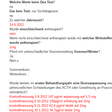
Welche Werte beim Dex.Test
?
na
Gar kein Test
, nur Sichtdiagnose:
na
Zu welcher
Jahreszeit
?
14.6.2012
Wurde
einschleichend
antherapiert?
nein
Wenn nicht einschleichend antherapiert wurde mit
welcher Wirkstoff
wurde antherapiert
?
1mg
Pferd mit unterschiedlicher Dosiseinstellung
Sommer/Winter
?
Ja:
Nein:x
Sommerdosis:
Winterdosis :
Wurde bereits im
ersten Behandlungsjahr eine Dosisanpassung
weg
jahreszeitlichen Schwankungen des ACTH oder Gewöhnung an Prasce
erforderlich?
Kontrollmessung 3.8.2012 147 pg/ml anpassung auf 1,5 mg
kontrollmessung 9.10.2012 156pg/ml erhöhung auf 2mg
kontrollmessung 9.11.2012 61,6 pg/ml bleibt auf 2mg
kontrollmessung 10.1.2013 34,7pg/ml bleibt 2mg