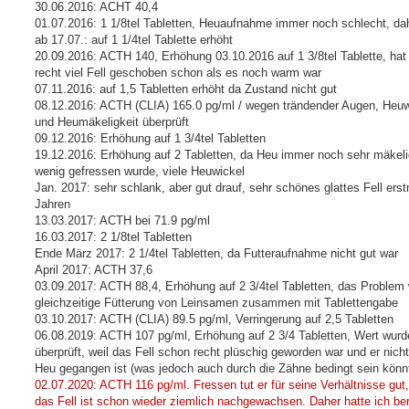
30.06.2016: ACHT 40,4
01.07.2016: 1 1/8tel Tabletten, Heuaufnahme immer noch schlecht, da
ab 17.07.: auf 1 1/4tel Tablette erhöht
20.09.2016: ACTH 140, Erhöhung 03.10.2016 auf 1 3/8tel Tablette, hat
recht viel Fell geschoben schon als es noch warm war
07.11.2016: auf 1,5 Tabletten erhöht da Zustand nicht gut
08.12.2016: ACTH (CLIA) 165.0 pg/ml / wegen trändender Augen, Heuw
und Heumäkeligkeit überprüft
09.12.2016: Erhöhung auf 1 3/4tel Tabletten
19.12.2016: Erhöhung auf 2 Tabletten, da Heu immer noch sehr mäkel
wenig gefressen wurde, viele Heuwickel
Jan. 2017: sehr schlank, aber gut drauf, sehr schönes glattes Fell erst
Jahren
13.03.2017: ACTH bei 71.9 pg/ml
16.03.2017: 2 1/8tel Tabletten
Ende März 2017: 2 1/4tel Tabletten, da Futteraufnahme nicht gut war
April 2017: ACTH 37,6
03.09.2017: ACTH 88,4, Erhöhung auf 2 3/4tel Tabletten, das Problem
gleichzeitige Fütterung von Leinsamen zusammen mit Tablettengabe
03.10.2017: ACTH (CLIA) 89.5 pg/ml, Verringerung auf 2,5 Tabletten
06.08.2019: ACTH 107 pg/ml, Erhöhung auf 2 3/4 Tabletten, Wert wurd
überprüft, weil das Fell schon recht plüschig geworden war und er nich
Heu gegangen ist (was jedoch auch durch die Zähne bedingt sein könn
02.07.2020: ACTH 116 pg/ml. Fressen tut er für seine Verhältnisse gut,
das Fell ist schon wieder ziemlich nachgewachsen. Daher hatte ich ber