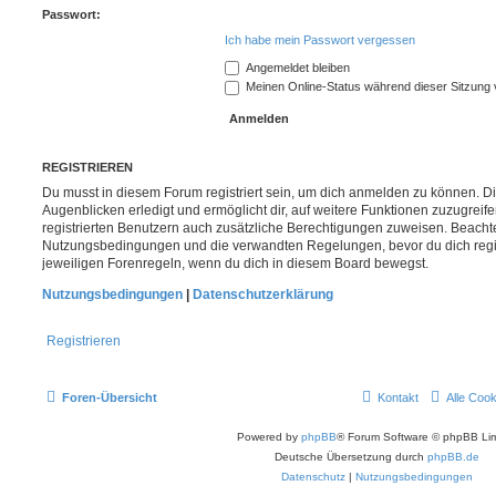
Passwort:
Ich habe mein Passwort vergessen
Angemeldet bleiben
Meinen Online-Status während dieser Sitzung
REGISTRIEREN
Du musst in diesem Forum registriert sein, um dich anmelden zu können. Di
Augenblicken erledigt und ermöglicht dir, auf weitere Funktionen zuzugreif
registrierten Benutzern auch zusätzliche Berechtigungen zuweisen. Beachte
Nutzungsbedingungen und die verwandten Regelungen, bevor du dich registr
jeweiligen Forenregeln, wenn du dich in diesem Board bewegst.
Nutzungsbedingungen
|
Datenschutzerklärung
Registrieren
Foren-Übersicht
Kontakt
Alle Coo
Powered by
phpBB
® Forum Software © phpBB Lim
Deutsche Übersetzung durch
phpBB.de
Datenschutz
|
Nutzungsbedingungen