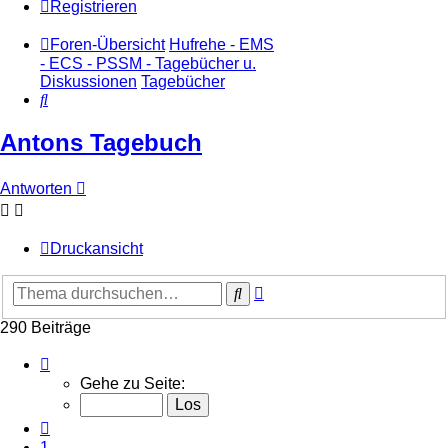
Registrieren
Foren-Übersicht
Hufrehe - EMS
- ECS - PSSM - Tagebücher u.
Diskussionen
Tagebücher
Suche
Antons Tagebuch
Antworten
Druckansicht
Erweiterte
Suche
Suche
290 Beiträge
Seite
20
Gehe zu Seite:
von
20
Vorherige
1