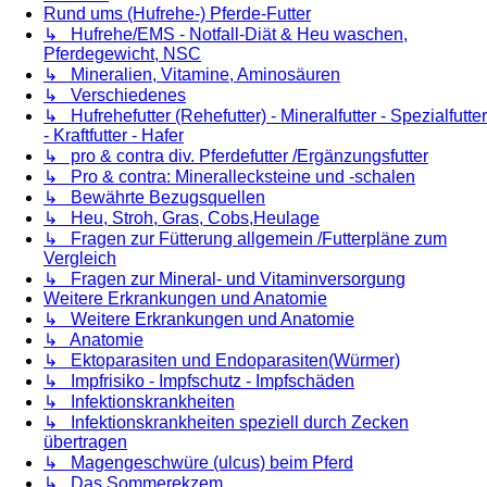
Rund ums (Hufrehe-) Pferde-Futter
↳ Hufrehe/EMS - Notfall-Diät & Heu waschen,
Pferdegewicht, NSC
↳ Mineralien, Vitamine, Aminosäuren
↳ Verschiedenes
↳ Hufrehefutter (Rehefutter) - Mineralfutter - Spezialfutter
- Kraftfutter - Hafer
↳ pro & contra div. Pferdefutter /Ergänzungsfutter
↳ Pro & contra: Minerallecksteine und -schalen
↳ Bewährte Bezugsquellen
↳ Heu, Stroh, Gras, Cobs,Heulage
↳ Fragen zur Fütterung allgemein /Futterpläne zum
Vergleich
↳ Fragen zur Mineral- und Vitaminversorgung
Weitere Erkrankungen und Anatomie
↳ Weitere Erkrankungen und Anatomie
↳ Anatomie
↳ Ektoparasiten und Endoparasiten(Würmer)
↳ Impfrisiko - Impfschutz - Impfschäden
↳ Infektionskrankheiten
↳ Infektionskrankheiten speziell durch Zecken
übertragen
↳ Magengeschwüre (ulcus) beim Pferd
↳ Das Sommerekzem