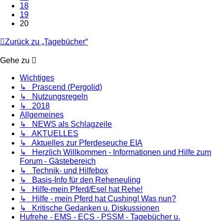
18
19
20
Zurück zu „Tagebücher“
Gehe zu
Wichtiges
↳ Prascend (Pergolid)
↳ Nutzungsregeln
↳ 2018
Allgemeines
↳ NEWS als Schlagzeile
↳ AKTUELLES
↳ Aktuelles zur Pferdeseuche EIA
↳ Herzlich Willkommen - Informationen und Hilfe zum
Forum - Gästebereich
↳ Technik- und Hilfebox
↳ Basis-Info für den Reheneuling
↳ Hilfe-mein Pferd/Esel hat Rehe!
↳ Hilfe - mein Pferd hat Cushing! Was nun?
↳ Kritische Gedanken u. Diskussionen
Hufrehe - EMS - ECS - PSSM - Tagebücher u.