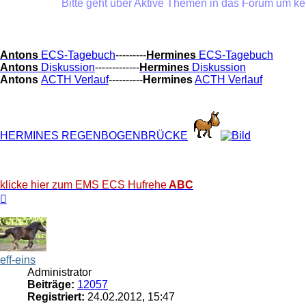
Bitte geht über Aktive Themen in das Forum um keine
Antons
ECS-Tagebuch
---------
Hermines
ECS-Tagebuch
Antons
Diskussion
-------------
Hermines
Diskussion
Antons
ACTH Verlauf
----------
Hermines
ACTH Verlauf
HERMINES REGENBOGENBRÜCKE
klicke hier zum EMS ECS Hufrehe
ABC
Nach
oben
eff-eins
Administrator
Beiträge:
12057
Registriert:
24.02.2012, 15:47