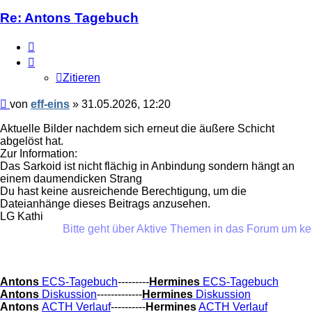
Re: Antons Tagebuch
Zitieren
Zitieren
Beitrag
von
eff-eins
»
31.05.2026, 12:20
Aktuelle Bilder nachdem sich erneut die äußere Schicht
abgelöst hat.
Zur Information:
Das Sarkoid ist nicht flächig in Anbindung sondern hängt an
einem daumendicken Strang
Du hast keine ausreichende Berechtigung, um die
Dateianhänge dieses Beitrags anzusehen.
LG Kathi
Bitte geht über Aktive Themen in das Forum um keine
Antons
ECS-Tagebuch
---------
Hermines
ECS-Tagebuch
Antons
Diskussion
-------------
Hermines
Diskussion
Antons
ACTH Verlauf
----------
Hermines
ACTH Verlauf