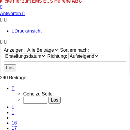
klicke hier zum EMS ECS Hufrehe
ABC
Nach
oben
Antworten
Druckansicht
Anzeigen:
Sortiere nach:
Richtung:
290 Beiträge
Seite
20
Gehe zu Seite:
von
20
Vorherige
1
…
16
17