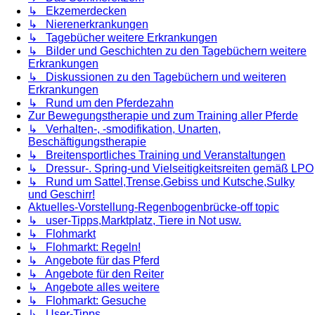
↳ Ekzemerdecken
↳ Nierenerkrankungen
↳ Tagebücher weitere Erkrankungen
↳ Bilder und Geschichten zu den Tagebüchern weitere
Erkrankungen
↳ Diskussionen zu den Tagebüchern und weiteren
Erkrankungen
↳ Rund um den Pferdezahn
Zur Bewegungstherapie und zum Training aller Pferde
↳ Verhalten-, -smodifikation, Unarten,
Beschäftigungstherapie
↳ Breitensportliches Training und Veranstaltungen
↳ Dressur-. Spring-und Vielseitigkeitsreiten gemäß LPO
↳ Rund um Sattel,Trense,Gebiss und Kutsche,Sulky
und Geschirr!
Aktuelles-Vorstellung-Regenbogenbrücke-off topic
↳ user-Tipps,Marktplatz, Tiere in Not usw.
↳ Flohmarkt
↳ Flohmarkt: Regeln!
↳ Angebote für das Pferd
↳ Angebote für den Reiter
↳ Angebote alles weitere
↳ Flohmarkt: Gesuche
↳ User-Tipps