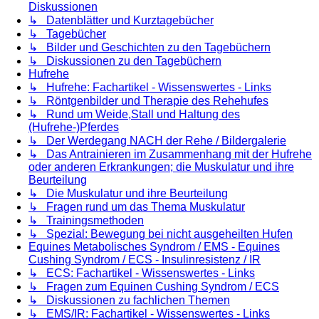
Diskussionen
↳ Datenblätter und Kurztagebücher
↳ Tagebücher
↳ Bilder und Geschichten zu den Tagebüchern
↳ Diskussionen zu den Tagebüchern
Hufrehe
↳ Hufrehe: Fachartikel - Wissenswertes - Links
↳ Röntgenbilder und Therapie des Rehehufes
↳ Rund um Weide,Stall und Haltung des
(Hufrehe-)Pferdes
↳ Der Werdegang NACH der Rehe / Bildergalerie
↳ Das Antrainieren im Zusammenhang mit der Hufrehe
oder anderen Erkrankungen; die Muskulatur und ihre
Beurteilung
↳ Die Muskulatur und ihre Beurteilung
↳ Fragen rund um das Thema Muskulatur
↳ Trainingsmethoden
↳ Spezial: Bewegung bei nicht ausgeheilten Hufen
Equines Metabolisches Syndrom / EMS - Equines
Cushing Syndrom / ECS - Insulinresistenz / IR
↳ ECS: Fachartikel - Wissenswertes - Links
↳ Fragen zum Equinen Cushing Syndrom / ECS
↳ Diskussionen zu fachlichen Themen
↳ EMS/IR: Fachartikel - Wissenswertes - Links