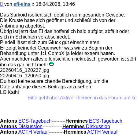
Beitrag
von
eff-eins
»
16.04.2026, 13:46
Das Sarkoid isoliert sich deutlich vom gesunden Gewebe.
Die Kruste hatte sich geöffnet und schließlich von der
Anbindung abgelöst.
Übrig ist jetzt das Ei das hoffentlich bald aufgibt, abfällt oder
sich in Schichten verabschiedet.
Piedeli lässt sich zum Glück gut einschmieren.
Er zeigt keinerlei Gegenwehr was wir zu Beginn der
Behandlung unter 1:1 CompX ja leider extrem hatten.
Aber nachdem alles offensichtlich nekrotisch geworden ist stört
ihn das gar nicht mehr
20260416_120237.jpg
20260416_120650.jpg
Du hast keine ausreichende Berechtigung, um die
Dateianhänge dieses Beitrags anzusehen.
LG Kathi
Bitte geht über Aktive Themen in das Forum um keine
Antons
ECS-Tagebuch
---------
Hermines
ECS-Tagebuch
Antons
Diskussion
-------------
Hermines
Diskussion
Antons
ACTH Verlauf
----------
Hermines
ACTH Verlauf