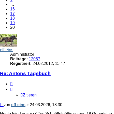
…
16
17
18
19
20
eff-eins
Administrator
Beiträge:
12057
Registriert:
24.02.2012, 15:47
Re: Antons Tagebuch
Zitieren
Zitieren
Beitrag
von
eff-eins
»
24.03.2026, 18:30
Heute feiert unser süßes Schnöffelpöttje seinen 18 Geburtstag