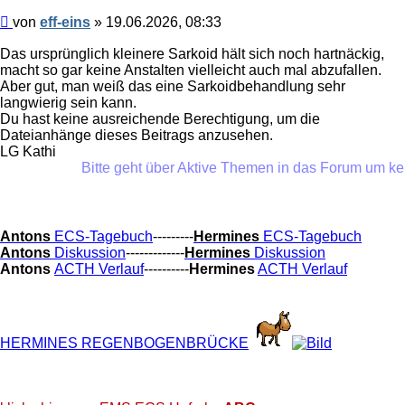
Beitrag
von
eff-eins
»
19.06.2026, 08:33
Das ursprünglich kleinere Sarkoid hält sich noch hartnäckig,
macht so gar keine Anstalten vielleicht auch mal abzufallen.
Aber gut, man weiß das eine Sarkoidbehandlung sehr
langwierig sein kann.
Du hast keine ausreichende Berechtigung, um die
Dateianhänge dieses Beitrags anzusehen.
LG Kathi
Bitte geht über Aktive Themen in das Forum um keine
Antons
ECS-Tagebuch
---------
Hermines
ECS-Tagebuch
Antons
Diskussion
-------------
Hermines
Diskussion
Antons
ACTH Verlauf
----------
Hermines
ACTH Verlauf
HERMINES REGENBOGENBRÜCKE