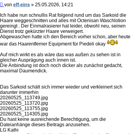
Beitrag
von
eff-eins
»
25.05.2026, 14:21
Ich habe nun schnullis Rat folgend rund um das Sarkoid die
Haare weggeschnitten und alles mit Octenisan Waschlotion
gereingt . Der Einmalrasierer hat leider, obwohl neu, seinen
Dienst trotz gekürzter Haare verweigert.
Abgewaschen hatte ich den Bereich vorher schon, aber heute
war das Haarentferner Equipment für Piedeli okay
Auf mich wirkt es als wäre das was außen zu sehen ist in
gleicher Ausprägung auch innen ist.
Die Anbindung ist doch noch dicker als zunächst gedacht,
maximal Daumendick.
Das Sarkoid schält sich immer wieder und verkleinert sich
darunter immerhin
20260525_113749.jpg
20260525_113720.jpg
20260525_113755.jpg
20260525_114305.jpg
Du hast keine ausreichende Berechtigung, um die
Dateianhänge dieses Beitrags anzusehen.
LG Kathi