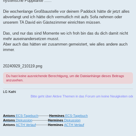
hysterische Püppilante ......
Die wochenlange Großbaustelle vor deinem Paddock hätte dir jetzt alles
abverlangt und ich hätte dich vermutlich mit aufs Sofa nehmen oder
unserem TA David ein Gästezimmer einrichten müssen.
Das, und nur das sind Momente wo ich froh bin das du dich damit nicht
mehr auseinandersetzen musst.
Aber auch das hätten wir zusammen gemeistert, wie alles andere auch
immer.
20240929_210119.png
Du hast keine ausreichende Berechtigung, um die Dateianhänge dieses Beitrags
anzusehen.
LG Kathi
Bitte geht über Aktive Themen in das Forum um keine Neuigkeiten oder Bekann
Antons
ECS-Tagebuch
---------
Hermines
ECS-Tagebuch
Antons
Diskussion
-------------
Hermines
Diskussion
Antons
ACTH Verlauf
----------
Hermines
ACTH Verlauf