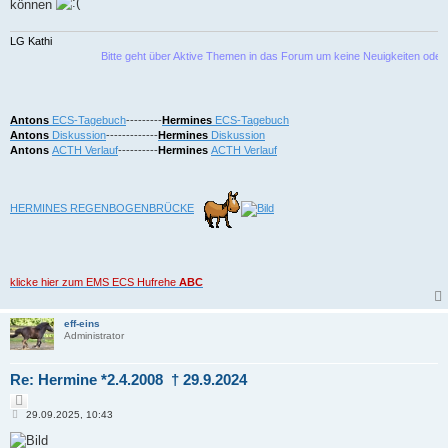
können
LG Kathi
Bitte geht über Aktive Themen in das Forum um keine Neuigkeiten oder Bekann
Antons
ECS-Tagebuch
---------
Hermines
ECS-Tagebuch
Antons
Diskussion
-------------
Hermines
Diskussion
Antons
ACTH Verlauf
----------
Hermines
ACTH Verlauf
HERMINES REGENBOGENBRÜCKE
klicke hier zum EMS ECS Hufrehe
ABC
eff-eins
Administrator
Re: Hermine *2.4.2008 † 29.9.2024
Z
B
i
29.09.2025, 10:43
e
t
i
i