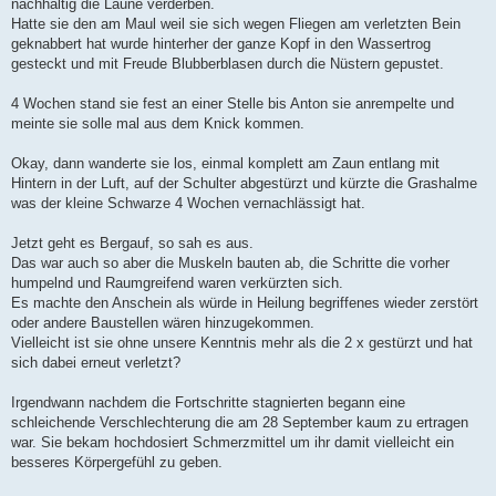
nachhaltig die Laune verderben.
Hatte sie den am Maul weil sie sich wegen Fliegen am verletzten Bein
geknabbert hat wurde hinterher der ganze Kopf in den Wassertrog
gesteckt und mit Freude Blubberblasen durch die Nüstern gepustet.
4 Wochen stand sie fest an einer Stelle bis Anton sie anrempelte und
meinte sie solle mal aus dem Knick kommen.
Okay, dann wanderte sie los, einmal komplett am Zaun entlang mit
Hintern in der Luft, auf der Schulter abgestürzt und kürzte die Grashalme
was der kleine Schwarze 4 Wochen vernachlässigt hat.
Jetzt geht es Bergauf, so sah es aus.
Das war auch so aber die Muskeln bauten ab, die Schritte die vorher
humpelnd und Raumgreifend waren verkürzten sich.
Es machte den Anschein als würde in Heilung begriffenes wieder zerstört
oder andere Baustellen wären hinzugekommen.
Vielleicht ist sie ohne unsere Kenntnis mehr als die 2 x gestürzt und hat
sich dabei erneut verletzt?
Irgendwann nachdem die Fortschritte stagnierten begann eine
schleichende Verschlechterung die am 28 September kaum zu ertragen
war. Sie bekam hochdosiert Schmerzmittel um ihr damit vielleicht ein
besseres Körpergefühl zu geben.