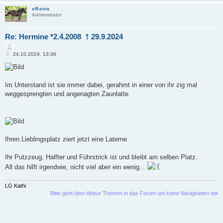
eff-eins
Administrator
Re: Hermine *2.4.2008 † 29.9.2024
Z
B
i
24.10.2024, 13:36
e
t
i
i
t
e
r
r
a
Im Unterstand ist sie immer dabei, gerahmt in einer von ihr zig mal
e
g
weggesprengten und angenagten Zaunlatte.
n
Ihren Lieblingsplatz ziert jetzt eine Laterne.
Ihr Putzzeug, Halfter und Führstrick ist und bleibt am selben Platz.
All das hilft irgendwie, nicht viel aber ein wenig...
LG Kathi
Bitte geht über Aktive Themen in das Forum um keine Neuigkeiten oder Bekann