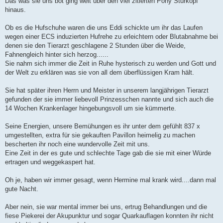
Das was sie uns bot ging weit über den viel zitierten Pony Sturkopf
hinaus.
Ob es die Hufschuhe waren die uns Eddi schickte um ihr das Laufen
wegen einer ECS induzierten Hufrehe zu erleichtern oder Blutabnahme bei
denen sie den Tierarzt geschlagene 2 Stunden über die Weide,
Fahnengleich hinter sich herzog......
Sie nahm sich immer die Zeit in Ruhe hysterisch zu werden und Gott und
der Welt zu erklären was sie von all dem überflüssigen Kram hält.
Sie hat später ihren Herrn und Meister in unserem langjährigen Tierarzt
gefunden der sie immer liebevoll Prinzesschen nannte und sich auch die
14 Wochen Krankenlager hingebungsvoll um sie kümmerte.
Seine Energien, unsere Bemühungen es ihr unter dem gefühlt 837 x
umgestellten, extra für sie gekauften Pavillon heimelig zu machen
bescherten ihr noch eine wundervolle Zeit mit uns.
Eine Zeit in der es gute und schlechte Tage gab die sie mit einer Würde
ertragen und weggekaspert hat.
Oh je, haben wir immer gesagt, wenn Hermine mal krank wird....dann mal
gute Nacht.
Aber nein, sie war mental immer bei uns, ertrug Behandlungen und die
fiese Piekerei der Akupunktur und sogar Quarkauflagen konnten ihr nicht