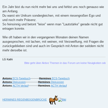
t
e
r
r
a
Ein Jahr bist du nun nicht mehr bei uns und fehlst uns noch genauso wie
e
g
am Anfang.
n
Du warst ein Unikum sondergleichen, mit einem riesengroßen Ego und
und noch mehr Präsenz.
So feinsinnig und betont "leise" wenn man "Lautstärke" gerade nicht gut
ertragen konnte.
Wie oft haben wir in den vergangenen Monaten deinen Namen
ausgesprochen, mit lachen, mit weinen, mit Verzweiflung, mit Fragen die
zurückgeblieben sind und auch im Gespräch mit Anton der seitdem nicht
mehr derselbe ist.
LG Kathi
Bitte geht über Aktive Themen in das Forum um keine Neuigkeiten oder Bekann
Antons
ECS-Tagebuch
---------
Hermines
ECS-Tagebuch
Antons
Diskussion
-------------
Hermines
Diskussion
Antons
ACTH Verlauf
----------
Hermines
ACTH Verlauf
HERMINES REGENBOGENBRÜCKE