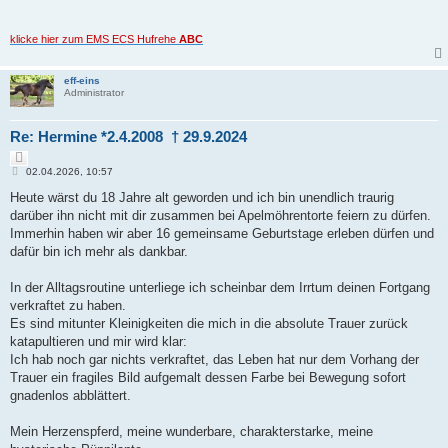
klicke hier zum EMS ECS Hufrehe
ABC
eff-eins
Administrator
Re: Hermine *2.4.2008 † 29.9.2024
Z
B
i
02.04.2026, 10:57
e
t
i
Heute wärst du 18 Jahre alt geworden und ich bin unendlich traurig
i
t
e
darüber ihn nicht mit dir zusammen bei Apelmöhrentorte feiern zu dürfen.
r
r
a
Immerhin haben wir aber 16 gemeinsame Geburtstage erleben dürfen und
e
g
dafür bin ich mehr als dankbar.
n
In der Alltagsroutine unterliege ich scheinbar dem Irrtum deinen Fortgang
verkraftet zu haben.
Es sind mitunter Kleinigkeiten die mich in die absolute Trauer zurück
katapultieren und mir wird klar:
Ich hab noch gar nichts verkraftet, das Leben hat nur dem Vorhang der
Trauer ein fragiles Bild aufgemalt dessen Farbe bei Bewegung sofort
gnadenlos abblättert.
Mein Herzenspferd, meine wunderbare, charakterstarke, meine