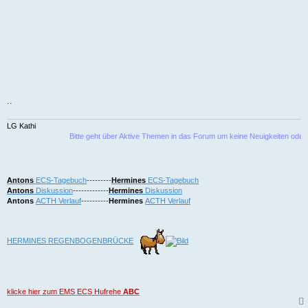
..
LG Kathi
Bitte geht über Aktive Themen in das Forum um keine Neuigkeiten oder Bekann
Antons
ECS-Tagebuch
---------
Hermines
ECS-Tagebuch
Antons
Diskussion
-------------
Hermines
Diskussion
Antons
ACTH Verlauf
----------
Hermines
ACTH Verlauf
HERMINES REGENBOGENBRÜCKE
klicke hier zum EMS ECS Hufrehe
ABC