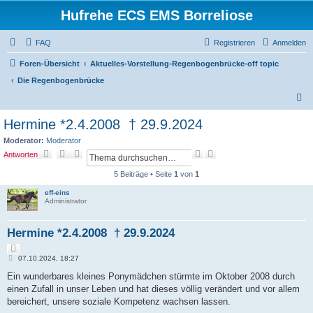
Hufrehe ECS EMS Borreliose
FAQ
Registrieren
Anmelden
Foren-Übersicht
Aktuelles-Vorstellung-Regenbogenbrücke-off topic
Die Regenbogenbrücke
S
u
Hermine *2.4.2008 † 29.9.2024
c
Moderator:
Moderator
h
S
E
Antworten
u
r
e
c
w
5 Beiträge • Seite
1
von
1
h
e
e
i
eff-eins
Administrator
t
e
r
Hermine *2.4.2008 † 29.9.2024
t
e
Z
S
B
i
07.10.2024, 18:27
u
e
t
c
i
Ein wunderbares kleines Ponymädchen stürmte im Oktober 2008 durch
i
h
t
e
einen Zufall in unser Leben und hat dieses völlig verändert und vor allem
e
r
r
a
bereichert, unsere soziale Kompetenz wachsen lassen.
e
g