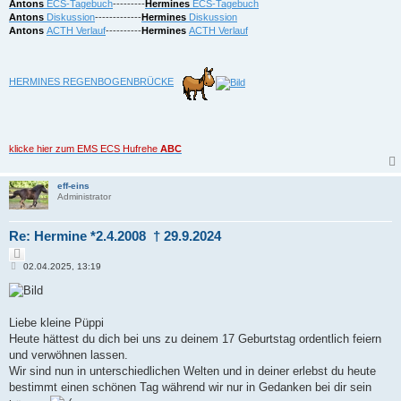
Antons
ECS-Tagebuch
---------
Hermines
ECS-Tagebuch
Antons
Diskussion
-------------
Hermines
Diskussion
Antons
ACTH Verlauf
----------
Hermines
ACTH Verlauf
HERMINES REGENBOGENBRÜCKE
klicke hier zum EMS ECS Hufrehe
ABC
eff-eins
Administrator
Re: Hermine *2.4.2008 † 29.9.2024
Z
B
i
02.04.2025, 13:19
e
t
i
i
t
e
r
r
a
Liebe kleine Püppi
e
g
Heute hättest du dich bei uns zu deinem 17 Geburtstag ordentlich feiern
n
und verwöhnen lassen.
Wir sind nun in unterschiedlichen Welten und in deiner erlebst du heute
bestimmt einen schönen Tag während wir nur in Gedanken bei dir sein