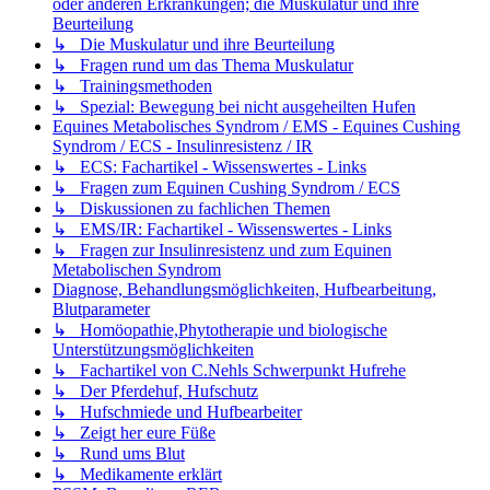
oder anderen Erkrankungen; die Muskulatur und ihre
Beurteilung
↳ Die Muskulatur und ihre Beurteilung
↳ Fragen rund um das Thema Muskulatur
↳ Trainingsmethoden
↳ Spezial: Bewegung bei nicht ausgeheilten Hufen
Equines Metabolisches Syndrom / EMS - Equines Cushing
Syndrom / ECS - Insulinresistenz / IR
↳ ECS: Fachartikel - Wissenswertes - Links
↳ Fragen zum Equinen Cushing Syndrom / ECS
↳ Diskussionen zu fachlichen Themen
↳ EMS/IR: Fachartikel - Wissenswertes - Links
↳ Fragen zur Insulinresistenz und zum Equinen
Metabolischen Syndrom
Diagnose, Behandlungsmöglichkeiten, Hufbearbeitung,
Blutparameter
↳ Homöopathie,Phytotherapie und biologische
Unterstützungsmöglichkeiten
↳ Fachartikel von C.Nehls Schwerpunkt Hufrehe
↳ Der Pferdehuf, Hufschutz
↳ Hufschmiede und Hufbearbeiter
↳ Zeigt her eure Füße
↳ Rund ums Blut
↳ Medikamente erklärt