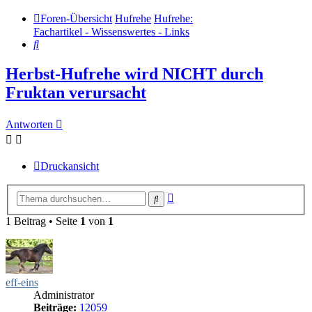
Foren-Übersicht
Hufrehe
Hufrehe:
Fachartikel - Wissenswertes - Links
Suche
Herbst-Hufrehe wird NICHT durch
Fruktan verursacht
Antworten
Druckansicht
Erweiterte
Suche
Suche
1 Beitrag • Seite
1
von
1
eff-eins
Administrator
Beiträge:
12059