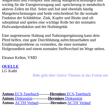
Magnesium und Phosphor sind häufig Mangelerscheinungen und
wichtig für die Energieerzeugung und -speicherung in metabolisch
aktiven Zellen im Huf. Selen und Jod sind ebenfalls häufig
Mangelerscheinungen und beide entscheidend für die normale
Funktion der Schilddrüse. Zink, Kupfer und Biotin sind oft
suboptimal und spielen eine wichtige Rolle bei der normalen
Hufwandproduktion und der Hufintegrität.
Eine angemessene Haltung und Nahrungsergänzung kann dem
Pferd helfen, eine gute Durchblutung aufrechtzuerhalten und
Ernährungsprobleme zu vermeiden, die einer normalen
Hufgesundheit und einem normalen Stoffwechsel im Wege stehen.
Eleanor Kellon, VMD
QUELLE
LG Kathi
Bitte geht über Aktive Themen in das Forum um kei
Antons
ECS-Tagebuch
---------
Hermines
ECS-Tagebuch
Antons
Diskussion
-------------
Hermines
Diskussion
Antons
ACTH Verlauf
----------
Hermines
ACTH Verlauf