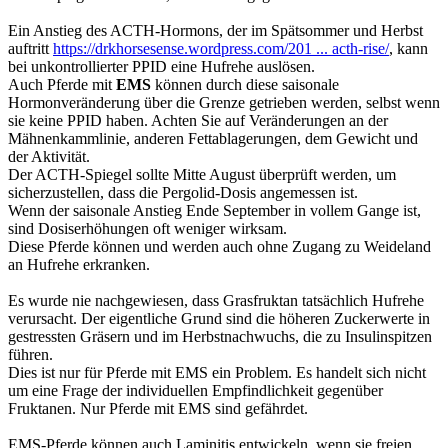
Ein Anstieg des ACTH-Hormons, der im Spätsommer und Herbst
auftritt
https://drkhorsesense.wordpress.com/201 ... acth-rise/
, kann
bei unkontrollierter PPID eine Hufrehe auslösen.
Auch Pferde mit
EMS
können durch diese saisonale
Hormonveränderung über die Grenze getrieben werden, selbst wenn
sie keine PPID haben. Achten Sie auf Veränderungen an der
Mähnenkammlinie, anderen Fettablagerungen, dem Gewicht und
der Aktivität.
Der ACTH-Spiegel sollte Mitte August überprüft werden, um
sicherzustellen, dass die Pergolid-Dosis angemessen ist.
Wenn der saisonale Anstieg Ende September in vollem Gange ist,
sind Dosiserhöhungen oft weniger wirksam.
Diese Pferde können und werden auch ohne Zugang zu Weideland
an Hufrehe erkranken.
Es wurde nie nachgewiesen, dass Grasfruktan tatsächlich Hufrehe
verursacht. Der eigentliche Grund sind die höheren Zuckerwerte in
gestressten Gräsern und im Herbstnachwuchs, die zu Insulinspitzen
führen.
Dies ist nur für Pferde mit EMS ein Problem. Es handelt sich nicht
um eine Frage der individuellen Empfindlichkeit gegenüber
Fruktanen. Nur Pferde mit EMS sind gefährdet.
EMS-Pferde können auch Laminitis entwickeln, wenn sie freien