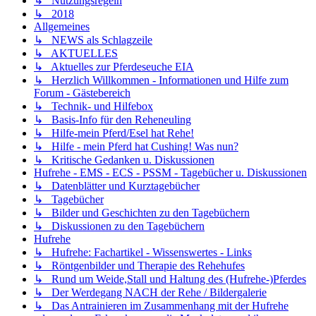
↳ Nutzungsregeln
↳ 2018
Allgemeines
↳ NEWS als Schlagzeile
↳ AKTUELLES
↳ Aktuelles zur Pferdeseuche EIA
↳ Herzlich Willkommen - Informationen und Hilfe zum
Forum - Gästebereich
↳ Technik- und Hilfebox
↳ Basis-Info für den Reheneuling
↳ Hilfe-mein Pferd/Esel hat Rehe!
↳ Hilfe - mein Pferd hat Cushing! Was nun?
↳ Kritische Gedanken u. Diskussionen
Hufrehe - EMS - ECS - PSSM - Tagebücher u. Diskussionen
↳ Datenblätter und Kurztagebücher
↳ Tagebücher
↳ Bilder und Geschichten zu den Tagebüchern
↳ Diskussionen zu den Tagebüchern
Hufrehe
↳ Hufrehe: Fachartikel - Wissenswertes - Links
↳ Röntgenbilder und Therapie des Rehehufes
↳ Rund um Weide,Stall und Haltung des (Hufrehe-)Pferdes
↳ Der Werdegang NACH der Rehe / Bildergalerie
↳ Das Antrainieren im Zusammenhang mit der Hufrehe