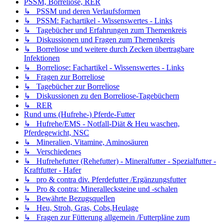
PSSM, Borreliose, RER
↳ PSSM und deren Verlaufsformen
↳ PSSM: Fachartikel - Wissenswertes - Links
↳ Tagebücher und Erfahrungen zum Themenkreis
↳ Diskussionen und Fragen zum Themenkreis
↳ Borreliose und weitere durch Zecken übertragbare
Infektionen
↳ Borreliose: Fachartikel - Wissenswertes - Links
↳ Fragen zur Borreliose
↳ Tagebücher zur Borreliose
↳ Diskussionen zu den Borreliose-Tagebüchern
↳ RER
Rund ums (Hufrehe-) Pferde-Futter
↳ Hufrehe/EMS - Notfall-Diät & Heu waschen,
Pferdegewicht, NSC
↳ Mineralien, Vitamine, Aminosäuren
↳ Verschiedenes
↳ Hufrehefutter (Rehefutter) - Mineralfutter - Spezialfutter -
Kraftfutter - Hafer
↳ pro & contra div. Pferdefutter /Ergänzungsfutter
↳ Pro & contra: Minerallecksteine und -schalen
↳ Bewährte Bezugsquellen
↳ Heu, Stroh, Gras, Cobs,Heulage
↳ Fragen zur Fütterung allgemein /Futterpläne zum