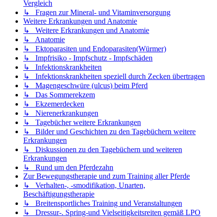
Vergleich
↳ Fragen zur Mineral- und Vitaminversorgung
Weitere Erkrankungen und Anatomie
↳ Weitere Erkrankungen und Anatomie
↳ Anatomie
↳ Ektoparasiten und Endoparasiten(Würmer)
↳ Impfrisiko - Impfschutz - Impfschäden
↳ Infektionskrankheiten
↳ Infektionskrankheiten speziell durch Zecken übertragen
↳ Magengeschwüre (ulcus) beim Pferd
↳ Das Sommerekzem
↳ Ekzemerdecken
↳ Nierenerkrankungen
↳ Tagebücher weitere Erkrankungen
↳ Bilder und Geschichten zu den Tagebüchern weitere
Erkrankungen
↳ Diskussionen zu den Tagebüchern und weiteren
Erkrankungen
↳ Rund um den Pferdezahn
Zur Bewegungstherapie und zum Training aller Pferde
↳ Verhalten-, -smodifikation, Unarten,
Beschäftigungstherapie
↳ Breitensportliches Training und Veranstaltungen
↳ Dressur-. Spring-und Vielseitigkeitsreiten gemäß LPO