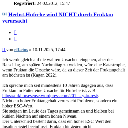
Registriert:
24.02.2012, 15:47
Herbst-Hufrehe wird NICHT durch Fruktan
verursacht
Zitieren
Beitrag
von
eff-eins
»
10.11.2025, 17:44
Ich werde gleich auf die wahren Ursachen eingehen, aber der
Ratschlag, am späten Nachmittag zu weiden, wäre eine Katastrophe,
wenn Fruktan die Ursache wäre, da zu dieser Zeit der Fruktangehalt
am höchsten ist (Kagan 2022).
Ich spreche mich seit mindestens 10 Jahren dagegen aus, dass
Fruktan im Futter eine Ursache für Hufrehe ist, z. B.
https://drkhorsesense.wordpress.com/201 ... y-to-rest/
.
Nicht ein hoher Fruktangehalt verursacht Probleme, sondern ein
hoher ESC-Wert.
Sie steigen im Laufe des Tages gemeinsam an und bleiben bei
kühlen Nächten auf einem hohen Niveau.
Der Unterschied besteht darin, dass ein hoher ESC-Wert den
Insulinspiegel beeinflusst, Fruktan hingegen nicht.