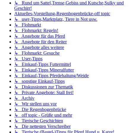
↳ Rund um Sattel,Trense,Gebiss und Kutsche,Sulky und
Geschirr!
Aktuelles-Vorstellung-Regenbogenbrücke-off topic
↳ user-Tipps,Marktplatz, Tiere in Not usw.
↳ Flohmarkt
↳ Flohmarkt: Regeln!
↳ Angebote für das Pferd
↳ Angebote für den Reiter
↳ Angebote alles weitere
↳ Flohmarkt: Gesuche
↳ User-Tipps
↳ Einkauf-Tipps Futtermittel
↳ Einkauf-Tipps Mineralfutter
↳ Einkauf-Tipps Pferdehaltung/Weide
↳ sonstige Einkauf-Tipps
↳ Diskussionen zur Thematik
↳ Private Angebote: Stall frei!
↳ Archiv
↳ Wir stellen uns vor
↳ Die Regenbogenbrücke
↳ off topic - Grüße und mehr
↳ Tierische Geschichten
↳ Die nettesten Verschreiber
↳ Tierische (Bastel-)Tipps für Pferd,Hund u. Katze!