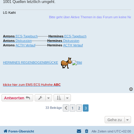
1001 Quellen letztlich umgeht.
LG Kathi
Bitte geht über Aktive Themen in das Forum um keine Neu
Antons
ECS-Tagebuch
---------
Hermines
ECS-Tagebuch
Antons
Diskussion
-------------
Hermines
Diskussion
Antons
ACTH Verlauf
----------
Hermines
ACTH Verlauf
HERMINES REGENBOGENBRÜCKE
klicke hier zum EMS ECS Hufrehe
ABC
Antworten
1
2
3
Vorherige
33 Beiträge
Gehe zu
Foren-Übersicht
Alle Zeiten sind
UTC+02:00