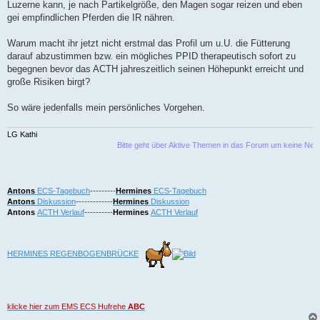
Luzerne kann, je nach Partikelgröße, den Magen sogar reizen und eben
gei empfindlichen Pferden die IR nähren.
Warum macht ihr jetzt nicht erstmal das Profil um u.U. die Fütterung
darauf abzustimmen bzw. ein mögliches PPID therapeutisch sofort zu
begegnen bevor das ACTH jahreszeitlich seinen Höhepunkt erreicht und
große Risiken birgt?
So wäre jedenfalls mein persönliches Vorgehen.
LG Kathi
Bitte geht über Aktive Themen in das Forum um keine Neu
Antons
ECS-Tagebuch
---------
Hermines
ECS-Tagebuch
Antons
Diskussion
-------------
Hermines
Diskussion
Antons
ACTH Verlauf
----------
Hermines
ACTH Verlauf
HERMINES REGENBOGENBRÜCKE
klicke hier zum EMS ECS Hufrehe
ABC