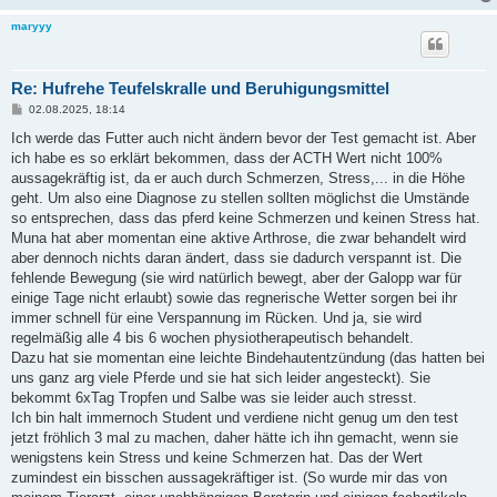
maryyy
Re: Hufrehe Teufelskralle und Beruhigungsmittel
B
02.08.2025, 18:14
e
i
Ich werde das Futter auch nicht ändern bevor der Test gemacht ist. Aber
t
ich habe es so erklärt bekommen, dass der ACTH Wert nicht 100%
r
a
aussagekräftig ist, da er auch durch Schmerzen, Stress,... in die Höhe
g
geht. Um also eine Diagnose zu stellen sollten möglichst die Umstände
so entsprechen, dass das pferd keine Schmerzen und keinen Stress hat.
Muna hat aber momentan eine aktive Arthrose, die zwar behandelt wird
aber dennoch nichts daran ändert, dass sie dadurch verspannt ist. Die
fehlende Bewegung (sie wird natürlich bewegt, aber der Galopp war für
einige Tage nicht erlaubt) sowie das regnerische Wetter sorgen bei ihr
immer schnell für eine Verspannung im Rücken. Und ja, sie wird
regelmäßig alle 4 bis 6 wochen physiotherapeutisch behandelt.
Dazu hat sie momentan eine leichte Bindehautentzündung (das hatten bei
uns ganz arg viele Pferde und sie hat sich leider angesteckt). Sie
bekommt 6xTag Tropfen und Salbe was sie leider auch stresst.
Ich bin halt immernoch Student und verdiene nicht genug um den test
jetzt fröhlich 3 mal zu machen, daher hätte ich ihn gemacht, wenn sie
wenigstens kein Stress und keine Schmerzen hat. Das der Wert
zumindest ein bisschen aussagekräftiger ist. (So wurde mir das von