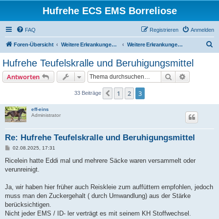
Hufrehe ECS EMS Borreliose
FAQ
Registrieren
Anmelden
S
Foren-Übersicht
Weitere Erkrankungen und Anatomie
Weitere Erkrankungen und Anatomie
u
Hufrehe Teufelskralle und Beruhigungsmittel
c
Suche
Erweiterte
Antworten
h
e
1
2
3
Vorherige
33 Beiträge
eff-eins
Administrator
Re: Hufrehe Teufelskralle und Beruhigungsmittel
B
02.08.2025, 17:31
e
i
Ricelein hatte Eddi mal und mehrere Säcke waren versammelt oder
t
verunreinigt.
r
a
g
Ja, wir haben hier früher auch Reiskleie zum auffüttern empfohlen, jedoch
muss man den Zuckergehalt ( durch Umwandlung) aus der Stärke
berücksichtigen.
Nicht jeder EMS / ID- ler verträgt es mit seinem KH Stoffwechsel.