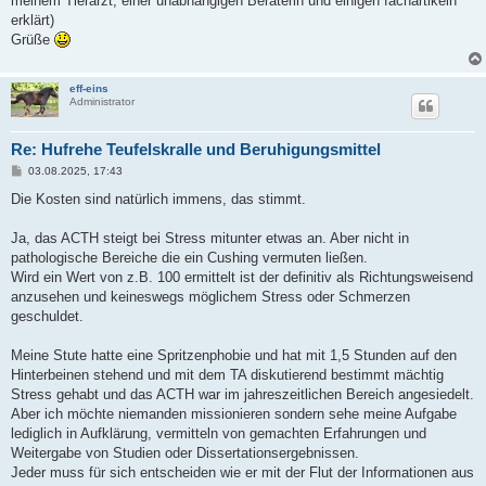
meinem Tierarzt, einer unabhängigen Beraterin und einigen fachartikeln
erklärt)
Grüße
eff-eins
Administrator
Re: Hufrehe Teufelskralle und Beruhigungsmittel
B
03.08.2025, 17:43
e
i
Die Kosten sind natürlich immens, das stimmt.
t
r
a
Ja, das ACTH steigt bei Stress mitunter etwas an. Aber nicht in
g
pathologische Bereiche die ein Cushing vermuten ließen.
Wird ein Wert von z.B. 100 ermittelt ist der definitiv als Richtungsweisend
anzusehen und keineswegs möglichem Stress oder Schmerzen
geschuldet.
Meine Stute hatte eine Spritzenphobie und hat mit 1,5 Stunden auf den
Hinterbeinen stehend und mit dem TA diskutierend bestimmt mächtig
Stress gehabt und das ACTH war im jahreszeitlichen Bereich angesiedelt.
Aber ich möchte niemanden missionieren sondern sehe meine Aufgabe
lediglich in Aufklärung, vermitteln von gemachten Erfahrungen und
Weitergabe von Studien oder Dissertationsergebnissen.
Jeder muss für sich entscheiden wie er mit der Flut der Informationen aus