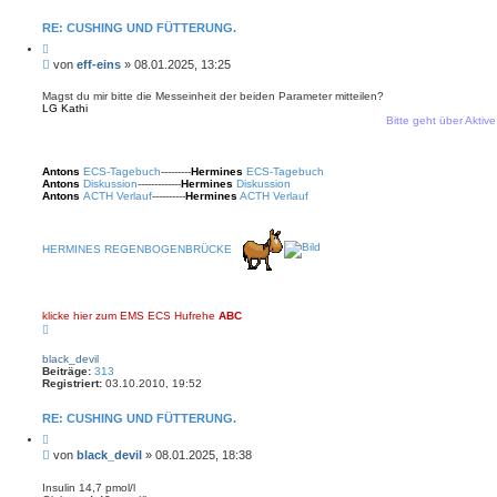
RE: CUSHING UND FÜTTERUNG.
Z
i
B
von
eff-eins
»
08.01.2025, 13:25
t
e
i
i
e
Magst du mir bitte die Messeinheit der beiden Parameter mitteilen?
r
LG Kathi
t
e
Bitte geht über Aktive The
r
n
a
g
Antons
ECS-Tagebuch
---------
Hermines
ECS-Tagebuch
Antons
Diskussion
-------------
Hermines
Diskussion
Antons
ACTH Verlauf
----------
Hermines
ACTH Verlauf
HERMINES REGENBOGENBRÜCKE
klicke hier zum EMS ECS Hufrehe
ABC
N
a
c
black_devil
h
Beiträge:
313
o
Registriert:
03.10.2010, 19:52
b
e
n
RE: CUSHING UND FÜTTERUNG.
Z
i
B
von
black_devil
»
08.01.2025, 18:38
t
e
i
i
e
Insulin 14,7 pmol/l