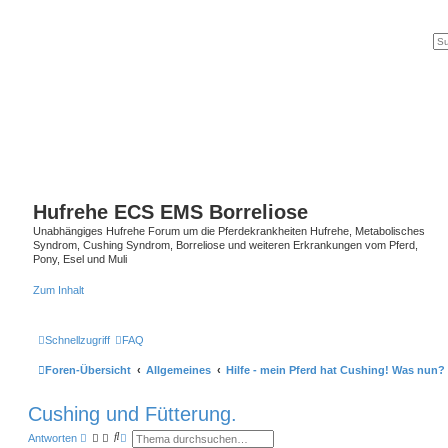
Hufrehe ECS EMS Borreliose
Unabhängiges Hufrehe Forum um die Pferdekrankheiten Hufrehe, Metabolisches
Syndrom, Cushing Syndrom, Borreliose und weiteren Erkrankungen vom Pferd,
Pony, Esel und Muli
Zum Inhalt
Schnellzugriff
FAQ
Foren-Übersicht
Allgemeines
Hilfe - mein Pferd hat Cushing! Was nun?
Cushing und Fütterung.
S
E
Antworten
u
r