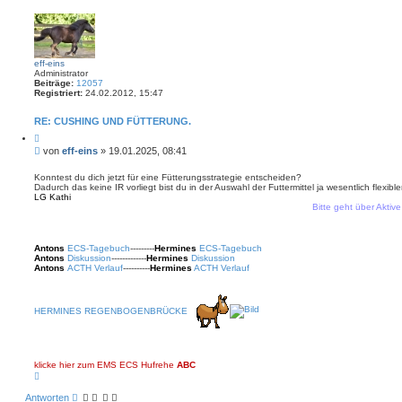
a
c
h
o
b
e
n
eff-eins
Administrator
Beiträge:
12057
Registriert:
24.02.2012, 15:47
RE: CUSHING UND FÜTTERUNG.
Z
i
B
von
eff-eins
»
19.01.2025, 08:41
t
e
i
i
e
Konntest du dich jetzt für eine Fütterungsstrategie entscheiden?
r
Dadurch das keine IR vorliegt bist du in der Auswahl der Futtermittel ja wesentlich flexibler
t
e
LG Kathi
r
n
Bitte geht über Aktive The
a
g
Antons
ECS-Tagebuch
---------
Hermines
ECS-Tagebuch
Antons
Diskussion
-------------
Hermines
Diskussion
Antons
ACTH Verlauf
----------
Hermines
ACTH Verlauf
HERMINES REGENBOGENBRÜCKE
klicke hier zum EMS ECS Hufrehe
ABC
N
a
c
Antworten