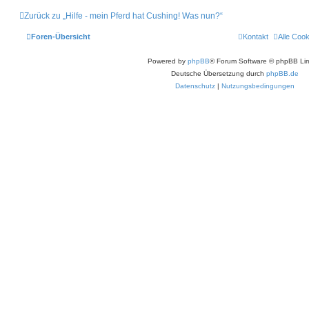
h
o
Zurück zu „Hilfe - mein Pferd hat Cushing! Was nun?“
b
e
n
Foren-Übersicht
Kontakt
Alle Coo
Powered by
phpBB
® Forum Software © phpBB Lim
Deutsche Übersetzung durch
phpBB.de
Datenschutz
|
Nutzungsbedingungen