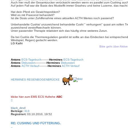
a
Auch hier muß der Gesamtzucker verücksicht werden wenn es parallel zum Cushing auch
g
Auf jeden Fall war die Basis des Muskelfit immer Grasheu und keine Luzerne, das macht
Hat dein Pferd ein Gewichtsproblem?
Wird es mit Prascend behandelt?
Ist die Dosis unter Zuhilfenahme eines aktuellen ACTH Wertes noch passend?
Unbehandelte Cushis/ unzureichend behandelte Cushi " verhungern" quasi am vollen Tro
ausreichend verstoffwechseln können.
Unter passender Therapie relativiert sich das häufig ohne weiteres Zutun.
Da bei Cushis die Thermoregulation gestört ist sollte an das Eindecken bei entsprechend
Windspiel, Regen) gedacht werden.
LG Kathi
Bitte geht über Aktive The
Antons
ECS-Tagebuch
---------
Hermines
ECS-Tagebuch
Antons
Diskussion
-------------
Hermines
Diskussion
Antons
ACTH Verlauf
----------
Hermines
ACTH Verlauf
HERMINES REGENBOGENBRÜCKE
klicke hier zum EMS ECS Hufrehe
ABC
N
a
c
black_devil
h
Beiträge:
313
o
Registriert:
03.10.2010, 19:52
b
e
n
RE: CUSHING UND FÜTTERUNG.
Z