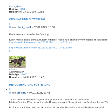
c
w
h
e
black_devil
e
i
Beiträge:
313
t
Registriert:
03.10.2010, 19:52
e
r
CUSHING UND FÜTTERUNG.
t
e
Z
S
i
B
von
black_devil
»
07.01.2025, 18:58
t
u
e
i
c
i
e
Recht neu auf dem Gebiet Cushing.
h
r
t
e
e
Kann man reiskleie zum auffüttern nutzen? Hatte nun öfter hier vom muscle fit von holzn
r
n
http://www.hufrehe-forum.de/28362214nx1 ... t4313.html
a
g
http://www.hufrehe-forum.de/28362214nx1 ... t4315.html
N
a
c
h
o
b
e
n
eff-eins
Administrator
Beiträge:
12057
Registriert:
24.02.2012, 15:47
RE: CUSHING UND FÜTTERUNG.
Z
i
B
von
eff-eins
»
07.01.2025, 23:45
t
e
i
i
e
Ja, stabilisierte Reiskleie eignet sich grundsätzlich schon zum auffüttern.
r
Ist das Cushing Pferd jedoch auch IR muss dies gut überlegt sein da Reiskleie bis zu 
t
e
4
r
n
Du fragst nach dem Holzner, du meinst sicher das Muskelfit, weil es Reiskleie enthält?