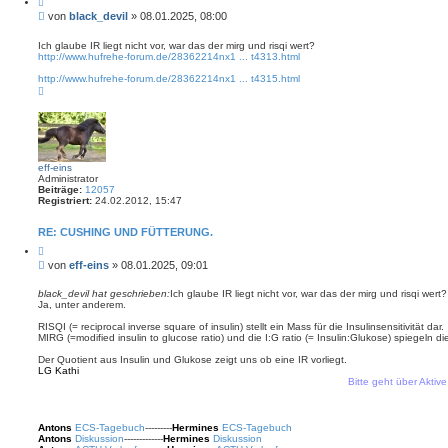
i
B
von
black_devil
»
08.01.2025, 08:00
t
e
i
i
e
Ich glaube IR liegt nicht vor, war das der mirg und risqi wert?
r
http://www.hufrehe-forum.de/28362214nx1 ... t4313.html
t
e
r
n
http://www.hufrehe-forum.de/28362214nx1 ... t4315.html
a
N
g
a
c
h
o
b
e
n
eff-eins
Administrator
Beiträge:
12057
Registriert:
24.02.2012, 15:47
RE: CUSHING UND FÜTTERUNG.
Z
i
B
von
eff-eins
»
08.01.2025, 09:01
t
e
i
i
e
black_devil hat geschrieben:
Ich glaube IR liegt nicht vor, war das der mirg und risqi wert?
r
Ja, unter anderem.
t
e
r
n
RISQI (= reciprocal inverse square of insulin) stellt ein Mass für die Insulinsensitivität dar.
a
MIRG (=modified insulin to glucose ratio) und die I:G ratio (= Insulin:Glukose) spiegeln di
g
Der Quotient aus Insulin und Glukose zeigt uns ob eine IR vorliegt.
LG Kathi
Bitte geht über Aktive The
Antons
ECS-Tagebuch
---------
Hermines
ECS-Tagebuch
Antons
Diskussion
-------------
Hermines
Diskussion