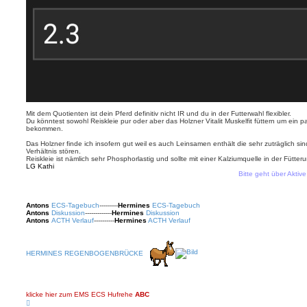
Mit dem Quotienten ist dein Pferd definitiv nicht IR und du in der Futterwahl flexibler.
Du könntest sowohl Reiskleie pur oder aber das Holzner Vitalit Muskelfit füttern um ein 
bekommen.
Das Holzner finde ich insofern gut weil es auch Leinsamen enthält die sehr zuträglich s
Verhältnis stören.
Reiskleie ist nämlich sehr Phosphorlastig und sollte mit einer Kalziumquelle in der Fütte
LG Kathi
Bitte geht über Aktive The
Antons
ECS-Tagebuch
---------
Hermines
ECS-Tagebuch
Antons
Diskussion
-------------
Hermines
Diskussion
Antons
ACTH Verlauf
----------
Hermines
ACTH Verlauf
HERMINES REGENBOGENBRÜCKE
klicke hier zum EMS ECS Hufrehe
ABC
N