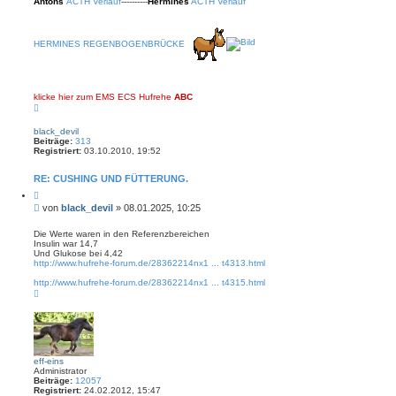
Antons
ACTH Verlauf
----------
Hermines
ACTH Verlauf
HERMINES REGENBOGENBRÜCKE
klicke hier zum EMS ECS Hufrehe
ABC
N
a
c
black_devil
h
Beiträge:
313
o
Registriert:
03.10.2010, 19:52
b
e
n
RE: CUSHING UND FÜTTERUNG.
Z
i
B
von
black_devil
»
08.01.2025, 10:25
t
e
i
i
e
Die Werte waren in den Referenzbereichen
r
Insulin war 14,7
t
e
Und Glukose bei 4,42
r
n
http://www.hufrehe-forum.de/28362214nx1 ... t4313.html
a
g
http://www.hufrehe-forum.de/28362214nx1 ... t4315.html
N
a
c
h
o
b
e
n
eff-eins
Administrator
Beiträge:
12057
Registriert:
24.02.2012, 15:47