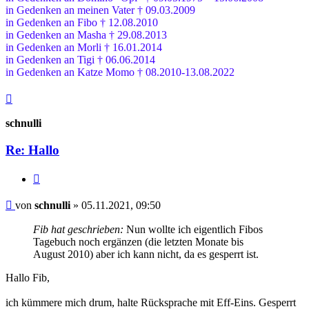
in Gedenken an meinen Vater † 09.03.2009
in Gedenken an Fibo † 12.08.2010
in Gedenken an Masha † 29.08.2013
in Gedenken an Morli † 16.01.2014
in Gedenken an Tigi † 06.06.2014
in Gedenken an Katze Momo † 08.2010-13.08.2022
Nach
oben
schnulli
Re: Hallo
Zitieren
Beitrag
von
schnulli
»
05.11.2021, 09:50
Fib hat geschrieben:
Nun wollte ich eigentlich Fibos
Tagebuch noch ergänzen (die letzten Monate bis
August 2010) aber ich kann nicht, da es gesperrt ist.
Hallo Fib,
ich kümmere mich drum, halte Rücksprache mit Eff-Eins. Gesperrt