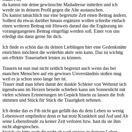
du kannst mir deine gewünschte Mailadresse mitteilen und ich
werde sie in deinem Profil gegen die Alte austauschen.
Du kannst tatsächlich nur eine begrenzte Zeit einen Beitrag ändern.
Solltest du etwas darüber hinaus ergänzen wollen schreibe einfach
einen weiteren Beitrag mit Hinweis darauf das die Ergänzung im
vorangegangenen Beitrag eingefügt werden soll. Einer von uns
erledigt das dann gerne für dich.
Ich finde es schön das du deinen Lieblingen hier eine Gedenkstätte
einrichten möchtest die weiterhin aktiv sein kann. Das ist wichtig
um effektiv Trauerarbeit leisten zu können.
Trauern ist nun mal nicht zeitlich begrenzt auch wenn das bei
manchen Menschen auf ein gewisses Unverständnis stoßen mag
weil es ja schon sooo lange her ist.
Trauer muß man leben damit der dunkle Schleier von Wehmut sich
irgendwann im Herzen beiseite schieben kann um Sonnenlicht mit
vielen schönen Erinnerungen im Gepäck hinein zu lassen die froh
stimmen und Stück für Stück die Traurigkeit nehmen.
Ich denke das es Fib nicht gut gefällt das du dein Leben so wenig
Lebenswert empfindest denn er hat trotz Krankheit und Auf und Ab
seine Lebensfreude zu keiner Zeit verloren bzw. hast du sie ihm
nicht abgesprochen.
Sprich sie bitte auch dir nicht ab weil einiges in deinem Leben