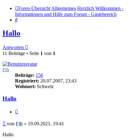
Foren-Übersicht
Allgemeines
Herzlich Willkommen -
Informationen und Hilfe zum Forum - Gästebereich
Suche
Hallo
Antworten
11 Beiträge • Seite
1
von
1
Fib
Beiträge:
156
Registriert:
20.07.2007, 23:43
Wohnort:
Schweiz
Hallo
Zitieren
Beitrag
von
Fib
»
19.09.2021, 19:41
Hallo