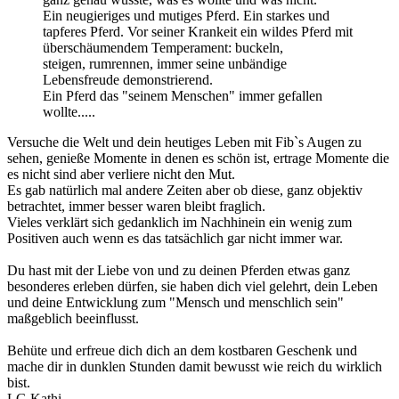
Ein neugieriges und mutiges Pferd. Ein starkes und
tapferes Pferd. Vor seiner Krankeit ein wildes Pferd mit
überschäumendem Temperament: buckeln,
steigen, rumrennen, immer seine unbändige
Lebensfreude demonstrierend.
Ein Pferd das "seinem Menschen" immer gefallen
wollte.....
Versuche die Welt und dein heutiges Leben mit Fib`s Augen zu
sehen, genieße Momente in denen es schön ist, ertrage Momente die
es nicht sind aber verliere nicht den Mut.
Es gab natürlich mal andere Zeiten aber ob diese, ganz objektiv
betrachtet, immer besser waren bleibt fraglich.
Vieles verklärt sich gedanklich im Nachhinein ein wenig zum
Positiven auch wenn es das tatsächlich gar nicht immer war.
Du hast mit der Liebe von und zu deinen Pferden etwas ganz
besonderes erleben dürfen, sie haben dich viel gelehrt, dein Leben
und deine Entwicklung zum "Mensch und menschlich sein"
maßgeblich beeinflusst.
Behüte und erfreue dich dich an dem kostbaren Geschenk und
mache dir in dunklen Stunden damit bewusst wie reich du wirklich
bist.
LG Kathi