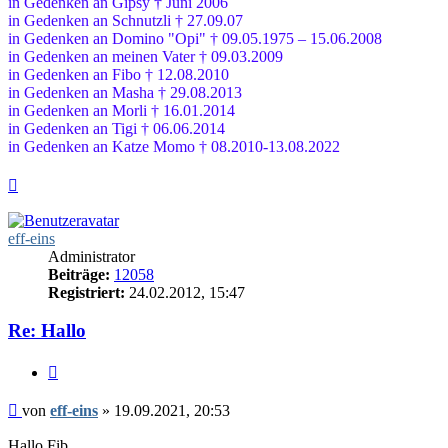
in Gedenken an Gipsy † Juni 2006
in Gedenken an Schnutzli † 27.09.07
in Gedenken an Domino "Opi" † 09.05.1975 – 15.06.2008
in Gedenken an meinen Vater † 09.03.2009
in Gedenken an Fibo † 12.08.2010
in Gedenken an Masha † 29.08.2013
in Gedenken an Morli † 16.01.2014
in Gedenken an Tigi † 06.06.2014
in Gedenken an Katze Momo † 08.2010-13.08.2022
Nach
oben
eff-eins
Administrator
Beiträge:
12058
Registriert:
24.02.2012, 15:47
Re: Hallo
Zitieren
Beitrag
von
eff-eins
»
19.09.2021, 20:53
Hallo Fib,