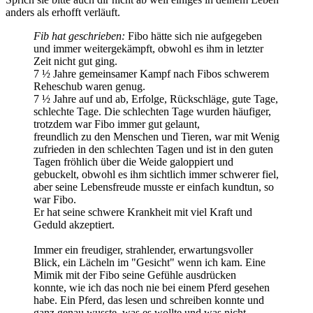
anders als erhofft verläuft.
Fib hat geschrieben:
Fibo hätte sich nie aufgegeben
und immer weitergekämpft, obwohl es ihm in letzter
Zeit nicht gut ging.
7 ½ Jahre gemeinsamer Kampf nach Fibos schwerem
Reheschub waren genug.
7 ½ Jahre auf und ab, Erfolge, Rückschläge, gute Tage,
schlechte Tage. Die schlechten Tage wurden häufiger,
trotzdem war Fibo immer gut gelaunt,
freundlich zu den Menschen und Tieren, war mit Wenig
zufrieden in den schlechten Tagen und ist in den guten
Tagen fröhlich über die Weide galoppiert und
gebuckelt, obwohl es ihm sichtlich immer schwerer fiel,
aber seine Lebensfreude musste er einfach kundtun, so
war Fibo.
Er hat seine schwere Krankheit mit viel Kraft und
Geduld akzeptiert.
Immer ein freudiger, strahlender, erwartungsvoller
Blick, ein Lächeln im "Gesicht" wenn ich kam. Eine
Mimik mit der Fibo seine Gefühle ausdrücken
konnte, wie ich das noch nie bei einem Pferd gesehen
habe. Ein Pferd, das lesen und schreiben konnte und
ganz genau wusste, was es wollte und was nicht.