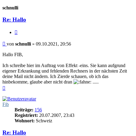
oben
schnulli
Re: Hallo
Zitieren
Beitrag
von
schnulli
»
09.10.2021, 20:56
Hallo FIB,
Ich schreibe hier im Auftrag von Effekt -eins. Sie kann aufgrund
eigener Erkrankung und fehlenden Rechners in der nächsten Zeit
deine Mail nicht ändern. Ich Zierde schauen, ob ich das
hinbekomme, glaube aber nicht dran
.....
Nach
oben
Fib
Beiträge:
156
Registriert:
20.07.2007, 23:43
Wohnort:
Schweiz
Re: Hallo