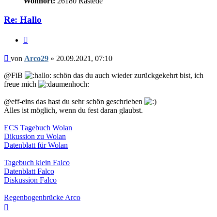
Wohnort:
26180 Rastede
Re: Hallo
Zitieren
Beitrag
von
Arco29
»
20.09.2021, 07:10
@FiB
schön das du auch wieder zurückgekehrt bist, ich
freue mich
@eff-eins das hast du sehr schön geschrieben
Alles ist möglich, wenn du fest daran glaubst.
ECS Tagebuch Wolan
Dikussion zu Wolan
Datenblatt für Wolan
Tagebuch klein Falco
Datenblatt Falco
Diskussion Falco
Regenbogenbrücke Arco
Nach
oben