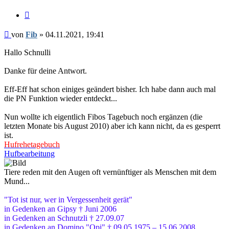
Zitieren
Beitrag
von
Fib
»
04.11.2021, 19:41
Hallo Schnulli
Danke für deine Antwort.
Eff-Eff hat schon einiges geändert bisher. Ich habe dann auch mal
die PN Funktion wieder entdeckt...
Nun wollte ich eigentlich Fibos Tagebuch noch ergänzen (die
letzten Monate bis August 2010) aber ich kann nicht, da es gesperrt
ist.
Hufrehetagebuch
Hufbearbeitung
Tiere reden mit den Augen oft vernünftiger als Menschen mit dem
Mund...
"Tot ist nur, wer in Vergessenheit gerät"
in Gedenken an Gipsy † Juni 2006
in Gedenken an Schnutzli † 27.09.07
in Gedenken an Domino "Opi" † 09.05.1975 – 15.06.2008