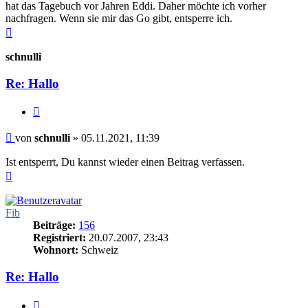
hat das Tagebuch vor Jahren Eddi. Daher möchte ich vorher
nachfragen. Wenn sie mir das Go gibt, entsperre ich.
Nach
oben
schnulli
Re: Hallo
Zitieren
Beitrag
von
schnulli
»
05.11.2021, 11:39
Ist entsperrt, Du kannst wieder einen Beitrag verfassen.
Nach
oben
Fib
Beiträge:
156
Registriert:
20.07.2007, 23:43
Wohnort:
Schweiz
Re: Hallo
Zitieren