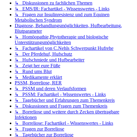
↳ Diskussionen zu fachlichen Themen
↳ EMS/IR: Fachartikel - Wissenswertes - Links
↳ Fragen zur Insulinresistenz und zum Equinen
Metabolischen Syndrom
Diagnose, Behandlungsmöglichkeiten, Hufbearbeitung,
Blutparameter
↳ Homöopathie,Phytotherapie und biologische
Unterstützungsmöglichkeiten
↳ Fachartikel von C.Nehls Schwerpunkt Hufrehe
↳ Der Pferdehuf, Hufschutz
↳ Hufschmiede und Hufbearbeiter
↳ Zeigt her eure Füße
↳ Rund ums Blut
↳ Medikamente erklärt
PSSM, Borreliose, RER
↳ PSSM und deren Verlaufsformen
↳ PSSM: Fachartikel - Wissenswertes - Links
↳ Tagebücher und Erfahrungen zum Themenkreis
↳ Diskussionen und Fragen zum Themenkreis
↳ Borreliose und weitere durch Zecken übertragbare
Infektionen
↳ Borreliose: Fachartikel - Wissenswertes - Links
↳ Fragen zur Borreliose
↳ Tagebücher zur Borreliose