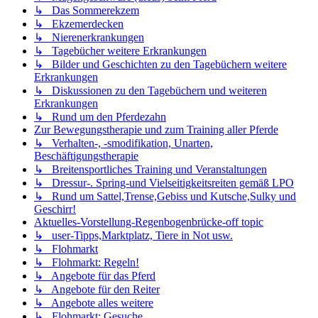
↳ Das Sommerekzem
↳ Ekzemerdecken
↳ Nierenerkrankungen
↳ Tagebücher weitere Erkrankungen
↳ Bilder und Geschichten zu den Tagebüchern weitere
Erkrankungen
↳ Diskussionen zu den Tagebüchern und weiteren
Erkrankungen
↳ Rund um den Pferdezahn
Zur Bewegungstherapie und zum Training aller Pferde
↳ Verhalten-, -smodifikation, Unarten,
Beschäftigungstherapie
↳ Breitensportliches Training und Veranstaltungen
↳ Dressur-. Spring-und Vielseitigkeitsreiten gemäß LPO
↳ Rund um Sattel,Trense,Gebiss und Kutsche,Sulky und
Geschirr!
Aktuelles-Vorstellung-Regenbogenbrücke-off topic
↳ user-Tipps,Marktplatz, Tiere in Not usw.
↳ Flohmarkt
↳ Flohmarkt: Regeln!
↳ Angebote für das Pferd
↳ Angebote für den Reiter
↳ Angebote alles weitere
↳ Flohmarkt: Gesuche