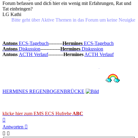
Forum befassen und dich hier ein wenig mit Erfahrungen, Rat und
Tat einbringen?
LG Kathi
Bitte geht über Aktive Themen in das Forum um keine Neuigkeiten o
Antons
ECS-Tagebuch
---------
Hermines
ECS-Tagebuch
Antons
Diskussion
-------------
Hermines
Diskussion
Antons
ACTH Verlauf
----------
Hermines
ACTH Verlauf
HERMINES REGENBOGENBRÜCKE
klicke hier zum EMS ECS Hufrehe
ABC
Nach
oben
Antworten