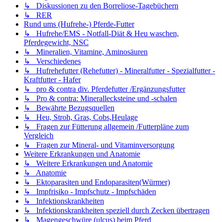
↳ Diskussionen zu den Borreliose-Tagebüchern
↳ RER
Rund ums (Hufrehe-) Pferde-Futter
↳ Hufrehe/EMS - Notfall-Diät & Heu waschen,
Pferdegewicht, NSC
↳ Mineralien, Vitamine, Aminosäuren
↳ Verschiedenes
↳ Hufrehefutter (Rehefutter) - Mineralfutter - Spezialfutter -
Kraftfutter - Hafer
↳ pro & contra div. Pferdefutter /Ergänzungsfutter
↳ Pro & contra: Minerallecksteine und -schalen
↳ Bewährte Bezugsquellen
↳ Heu, Stroh, Gras, Cobs,Heulage
↳ Fragen zur Fütterung allgemein /Futterpläne zum
Vergleich
↳ Fragen zur Mineral- und Vitaminversorgung
Weitere Erkrankungen und Anatomie
↳ Weitere Erkrankungen und Anatomie
↳ Anatomie
↳ Ektoparasiten und Endoparasiten(Würmer)
↳ Impfrisiko - Impfschutz - Impfschäden
↳ Infektionskrankheiten
↳ Infektionskrankheiten speziell durch Zecken übertragen
↳ Magengeschwüre (ulcus) beim Pferd