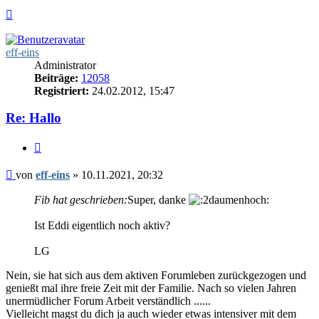
Nach
oben
eff-eins
Administrator
Beiträge:
12058
Registriert:
24.02.2012, 15:47
Re: Hallo
Zitieren
Beitrag
von
eff-eins
»
10.11.2021, 20:32
Fib hat geschrieben:
Super, danke
Ist Eddi eigentlich noch aktiv?
LG
Nein, sie hat sich aus dem aktiven Forumleben zurückgezogen und
genießt mal ihre freie Zeit mit der Familie. Nach so vielen Jahren
unermüdlicher Forum Arbeit verständlich ......
Vielleicht magst du dich ja auch wieder etwas intensiver mit dem