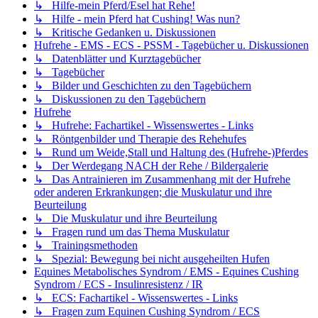
↳ Hilfe-mein Pferd/Esel hat Rehe!
↳ Hilfe - mein Pferd hat Cushing! Was nun?
↳ Kritische Gedanken u. Diskussionen
Hufrehe - EMS - ECS - PSSM - Tagebücher u. Diskussionen
↳ Datenblätter und Kurztagebücher
↳ Tagebücher
↳ Bilder und Geschichten zu den Tagebüchern
↳ Diskussionen zu den Tagebüchern
Hufrehe
↳ Hufrehe: Fachartikel - Wissenswertes - Links
↳ Röntgenbilder und Therapie des Rehehufes
↳ Rund um Weide,Stall und Haltung des (Hufrehe-)Pferdes
↳ Der Werdegang NACH der Rehe / Bildergalerie
↳ Das Antrainieren im Zusammenhang mit der Hufrehe
oder anderen Erkrankungen; die Muskulatur und ihre
Beurteilung
↳ Die Muskulatur und ihre Beurteilung
↳ Fragen rund um das Thema Muskulatur
↳ Trainingsmethoden
↳ Spezial: Bewegung bei nicht ausgeheilten Hufen
Equines Metabolisches Syndrom / EMS - Equines Cushing
Syndrom / ECS - Insulinresistenz / IR
↳ ECS: Fachartikel - Wissenswertes - Links
↳ Fragen zum Equinen Cushing Syndrom / ECS