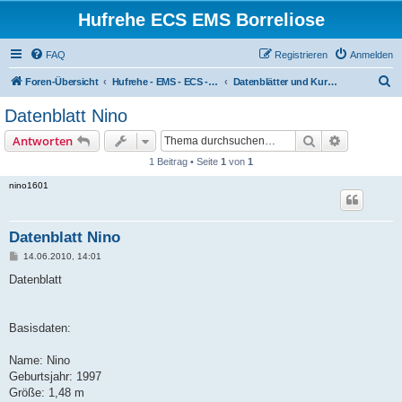
Hufrehe ECS EMS Borreliose
FAQ
Registrieren
Anmelden
S
Foren-Übersicht
Hufrehe - EMS - ECS - PSSM - Tagebücher u. Diskussionen
Datenblätter und Kurztagebücher
u
Datenblatt Nino
c
Suche
Erweiterte
Antworten
h
1 Beitrag • Seite
1
von
1
e
nino1601
Datenblatt Nino
B
14.06.2010, 14:01
e
i
Datenblatt
t
r
a
g
Basisdaten:
Name: Nino
Geburtsjahr: 1997
Größe: 1,48 m