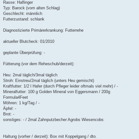
Rasse: Haflinger
Typ: Barock (vom alten Schlag)
Geschlecht: männlich
Futterzustand: schlank
Diagnostizierte Primärerkrankung: Futterrehe
aktueller Blutcheck: 01/2010
geplante Überprüfung: -
Fütterung (vor dem Reheschub/derzeit):
Heu: 2mal täglich/3mal täglich
Stroh: Einstreu/2mal täglich (unters Heu gemischt)
Kraftfutter: 1/2 l Hafer (durch Pfleger leider oftmals viel mehr) / -
Mineralfutter: 100 g Golden Mineral von Eggersmann / 200g
Formula4Feet
Möhren: 1 kg/Tag / -
Äpfel: -
Brot: -
sonstiges: - / 2mal Zahnputzbecher Agrobs Wiesencobs
Haltung (vorher / derzeit): Box mit Koppelgang / dto.