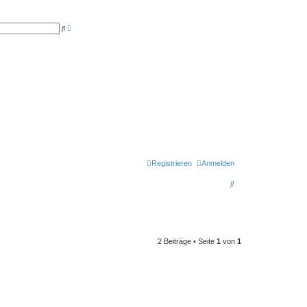
E
S
r
u
w
c
e
h
i
e
t
e
r
t
e
S
u
c
h
e
Registrieren
Anmelden
S
u
c
h
2 Beiträge • Seite
1
von
1
e