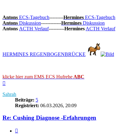
Antons
ECS-Tagebuch
---------
Hermines
ECS-Tagebuch
Antons
Diskussion
-------------
Hermines
Diskussion
Antons
ACTH Verlauf
----------
Hermines
ACTH Verlauf
HERMINES REGENBOGENBRÜCKE
klicke hier zum EMS ECS Hufrehe
ABC
Nach
oben
Sahrah
Beiträge:
5
Registriert:
06.03.2026, 20:09
Re: Cushing Diagnose -Erfahrungen
Zitieren