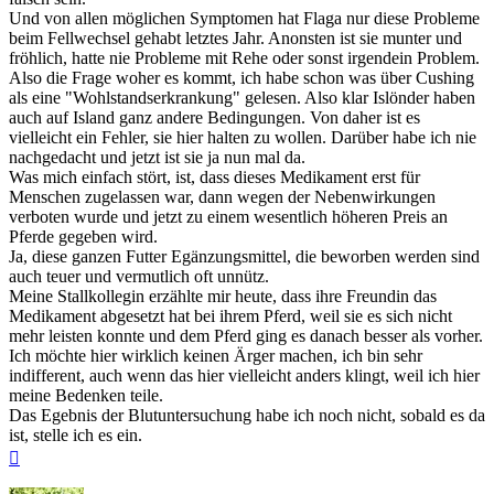
Und von allen möglichen Symptomen hat Flaga nur diese Probleme
beim Fellwechsel gehabt letztes Jahr. Anonsten ist sie munter und
fröhlich, hatte nie Probleme mit Rehe oder sonst irgendein Problem.
Also die Frage woher es kommt, ich habe schon was über Cushing
als eine "Wohlstandserkrankung" gelesen. Also klar Islönder haben
auch auf Island ganz andere Bedingungen. Von daher ist es
vielleicht ein Fehler, sie hier halten zu wollen. Darüber habe ich nie
nachgedacht und jetzt ist sie ja nun mal da.
Was mich einfach stört, ist, dass dieses Medikament erst für
Menschen zugelassen war, dann wegen der Nebenwirkungen
verboten wurde und jetzt zu einem wesentlich höheren Preis an
Pferde gegeben wird.
Ja, diese ganzen Futter Egänzungsmittel, die beworben werden sind
auch teuer und vermutlich oft unnütz.
Meine Stallkollegin erzählte mir heute, dass ihre Freundin das
Medikament abgesetzt hat bei ihrem Pferd, weil sie es sich nicht
mehr leisten konnte und dem Pferd ging es danach besser als vorher.
Ich möchte hier wirklich keinen Ärger machen, ich bin sehr
indifferent, auch wenn das hier vielleicht anders klingt, weil ich hier
meine Bedenken teile.
Das Egebnis der Blutuntersuchung habe ich noch nicht, sobald es da
ist, stelle ich es ein.
Nach
oben