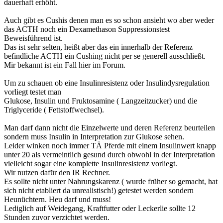
dauerhaft erhöht.
Auch gibt es Cushis denen man es so schon ansieht wo aber weder
das ACTH noch ein Dexamethason Suppressionstest
Beweisführend ist.
Das ist sehr selten, heißt aber das ein innerhalb der Referenz
befindliche ACTH ein Cushing nicht per se generell ausschließt.
Mir bekannt ist ein Fall hier im Forum.
Um zu schauen ob eine Insulinresistenz oder Insulindysregulation
vorliegt testet man
Glukose, Insulin und Fruktosamine ( Langzeitzucker) und die
Triglyceride ( Fettstoffwechsel).
Man darf dann nicht die Einzelwerte und deren Referenz beurteilen
sondern muss Insulin in Interpretation zur Glukose sehen.
Leider winken noch immer TÄ Pferde mit einem Insulinwert knapp
unter 20 als vermeintlich gesund durch obwohl in der Interpretation
vielleicht sogar eine komplette Insulinresistenz vorliegt.
Wir nutzen dafür den IR Rechner.
Es sollte nicht unter Nahrungskarenz ( wurde früher so gemacht, hat
sich nicht etabliert da unrealistisch!) getestet werden sondern
Heunüchtern. Heu darf und muss!
Lediglich auf Weidegang, Kraftfutter oder Leckerlie sollte 12
Stunden zuvor verzichtet werden.