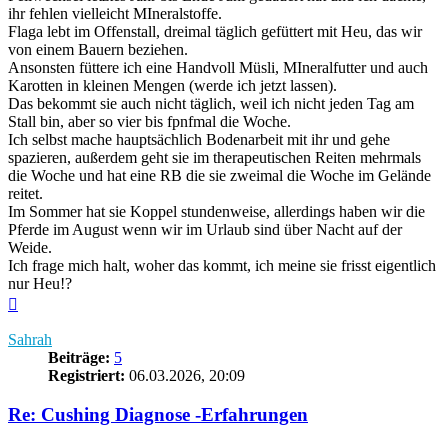
ihr fehlen vielleicht MIneralstoffe.
Flaga lebt im Offenstall, dreimal täglich gefüttert mit Heu, das wir
von einem Bauern beziehen.
Ansonsten füttere ich eine Handvoll Müsli, MIneralfutter und auch
Karotten in kleinen Mengen (werde ich jetzt lassen).
Das bekommt sie auch nicht täglich, weil ich nicht jeden Tag am
Stall bin, aber so vier bis fpnfmal die Woche.
Ich selbst mache hauptsächlich Bodenarbeit mit ihr und gehe
spazieren, außerdem geht sie im therapeutischen Reiten mehrmals
die Woche und hat eine RB die sie zweimal die Woche im Gelände
reitet.
Im Sommer hat sie Koppel stundenweise, allerdings haben wir die
Pferde im August wenn wir im Urlaub sind über Nacht auf der
Weide.
Ich frage mich halt, woher das kommt, ich meine sie frisst eigentlich
nur Heu!?
Nach
oben
Sahrah
Beiträge:
5
Registriert:
06.03.2026, 20:09
Re: Cushing Diagnose -Erfahrungen