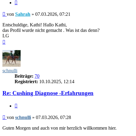
Zitieren
Beitrag
von
Sahrah
»
07.03.2026, 07:21
Entschuldige, Kathi! Hallo Kathi,
das Profil wurde nicht gemacht . Was ist das denn?
LG
Nach
oben
schnulli
Beiträge:
70
Registriert:
10.10.2025, 12:14
Re: Cushing Diagnose -Erfahrungen
Zitieren
Beitrag
von
schnulli
»
07.03.2026, 07:28
Guten Morgen und auch von mir herzlich willkommen hier.