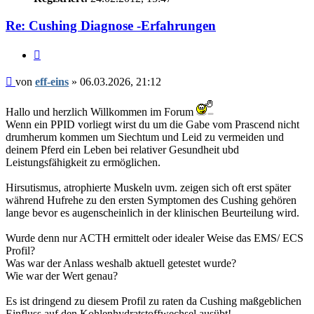
Re: Cushing Diagnose -Erfahrungen
Zitieren
Beitrag
von
eff-eins
»
06.03.2026, 21:12
Hallo und herzlich Willkommen im Forum
Wenn ein PPID vorliegt wirst du um die Gabe vom Prascend nicht
drumherum kommen um Siechtum und Leid zu vermeiden und
deinem Pferd ein Leben bei relativer Gesundheit ubd
Leistungsfähigkeit zu ermöglichen.
Hirsutismus, atrophierte Muskeln uvm. zeigen sich oft erst später
während Hufrehe zu den ersten Symptomen des Cushing gehören
lange bevor es augenscheinlich in der klinischen Beurteilung wird.
Wurde denn nur ACTH ermittelt oder idealer Weise das EMS/ ECS
Profil?
Was war der Anlass weshalb aktuell getestet wurde?
Wie war der Wert genau?
Es ist dringend zu diesem Profil zu raten da Cushing maßgeblichen
Einfluss auf den Kohlenhydratstoffwechsel ausübt!