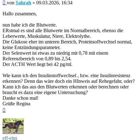
Beitrag
von
Sahrah
»
09.03.2026, 16:34
Hallo zusammen,
nun habe ich die Blutwerte.
ERstmal es sind alle Blutwerte im Normalbereich, ebenso die
Leberwerte, Muskulatur, Niere, Elektrolythe.
Die Glukose eher im unteren Bereich, Proteinsoffwechsel normal,
keine Entzündungsparameter.
Der Selenwert ist etwas zu niedrig mit 0,78 mit einem
Referenzbereich von 0,89 bis 2,54.
Der ACTH Wert liegt bei 42 pg/ml.
Wie kann ich den Insulinstoffwechsel , bzw. eine Insulinresistenz
erkennen? Denn das wäre doch ein HInweis auf Rehegefahr, oder?
Kann ich das aus den Blutwerten erkennen oder berechnen oder
braucht es dazu eine eigene Untersuchung?
Danke schon mal!
Grüße Regina
Nach
oben
eff-eins