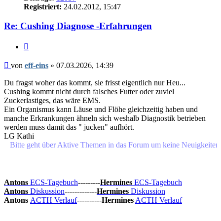
Registriert:
24.02.2012, 15:47
Re: Cushing Diagnose -Erfahrungen
Zitieren
Beitrag
von
eff-eins
»
07.03.2026, 14:39
Du fragst woher das kommt, sie frisst eigentlich nur Heu...
Cushing kommt nicht durch falsches Futter oder zuviel
Zuckerlastiges, das wäre EMS.
Ein Organismus kann Läuse und Flöhe gleichzeitig haben und
manche Erkrankungen ähneln sich weshalb Diagnostik betrieben
werden muss damit das " jucken" aufhört.
LG Kathi
e geht über Aktive Themen in das Forum um keine Neuigkeiten oder 
Antons
ECS-Tagebuch
---------
Hermines
ECS-Tagebuch
Antons
Diskussion
-------------
Hermines
Diskussion
Antons
ACTH Verlauf
----------
Hermines
ACTH Verlauf