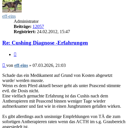
eff-eins
Administrator
Beiträge:
12057
Registriert:
24.02.2012, 15:47
Re: Cushing Diagnose -Erfahrungen
Zitieren
Beitrag
von
eff-eins
»
07.03.2026, 21:03
Schade das ein Medikament auf Grund von Kosten abgesetzt
wurde/ werden musste.
Wenn es dem Pferd aktuell besser geht als unter Prascend stimmte
evtl. die Dosis nicht.
Eine vielfach gemachte Erfahrung ist das Cushis nach dem
Antherapieren mit Peascend binnen weniger Tage wieder
aufmerksamer und fast wie in einen Jungbrunnen gefallen wirken.
Es gibt allerdings auch unsinnige Empfehlungen von TÄ die zum
sofortigen Antherapieren raten wenn das ACTH im s.g. Graubereich
angesiedelt ist.