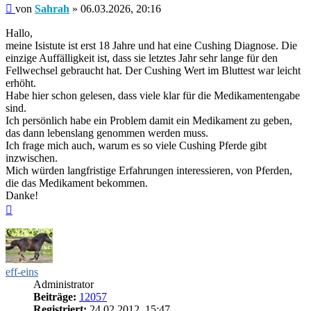
Beitrag
von
Sahrah
»
06.03.2026, 20:16
Hallo,
meine Isistute ist erst 18 Jahre und hat eine Cushing Diagnose. Die
einzige Auffälligkeit ist, dass sie letztes Jahr sehr lange für den
Fellwechsel gebraucht hat. Der Cushing Wert im Bluttest war leicht
erhöht.
Habe hier schon gelesen, dass viele klar für die Medikamentengabe
sind.
Ich persönlich habe ein Problem damit ein Medikament zu geben,
das dann lebenslang genommen werden muss.
Ich frage mich auch, warum es so viele Cushing Pferde gibt
inzwischen.
Mich würden langfristige Erfahrungen interessieren, von Pferden,
die das Medikament bekommen.
Danke!
Nach
oben
eff-eins
Administrator
Beiträge:
12057
Registriert:
24.02.2012, 15:47