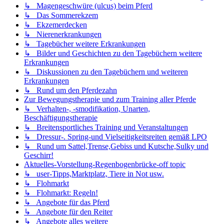
↳ Magengeschwüre (ulcus) beim Pferd
↳ Das Sommerekzem
↳ Ekzemerdecken
↳ Nierenerkrankungen
↳ Tagebücher weitere Erkrankungen
↳ Bilder und Geschichten zu den Tagebüchern weitere
Erkrankungen
↳ Diskussionen zu den Tagebüchern und weiteren
Erkrankungen
↳ Rund um den Pferdezahn
Zur Bewegungstherapie und zum Training aller Pferde
↳ Verhalten-, -smodifikation, Unarten,
Beschäftigungstherapie
↳ Breitensportliches Training und Veranstaltungen
↳ Dressur-. Spring-und Vielseitigkeitsreiten gemäß LPO
↳ Rund um Sattel,Trense,Gebiss und Kutsche,Sulky und
Geschirr!
Aktuelles-Vorstellung-Regenbogenbrücke-off topic
↳ user-Tipps,Marktplatz, Tiere in Not usw.
↳ Flohmarkt
↳ Flohmarkt: Regeln!
↳ Angebote für das Pferd
↳ Angebote für den Reiter
↳ Angebote alles weitere