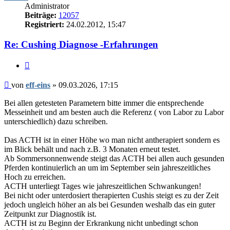
Administrator
Beiträge:
12057
Registriert:
24.02.2012, 15:47
Re: Cushing Diagnose -Erfahrungen
Zitieren
Beitrag
von
eff-eins
»
09.03.2026, 17:15
Bei allen getesteten Parametern bitte immer die entsprechende
Messeinheit und am besten auch die Referenz ( von Labor zu Labor
unterschiedlich) dazu schreiben.
Das ACTH ist in einer Höhe wo man nicht antherapiert sondern es
im Blick behält und nach z.B. 3 Monaten erneut testet.
Ab Sommersonnenwende steigt das ACTH bei allen auch gesunden
Pferden kontinuierlich an um im September sein jahreszeitliches
Hoch zu erreichen.
ACTH unterliegt Tages wie jahreszeitlichen Schwankungen!
Bei nicht oder unterdosiert therapierten Cushis steigt es zu der Zeit
jedoch ungleich höher an als bei Gesunden weshalb das ein guter
Zeitpunkt zur Diagnostik ist.
ACTH ist zu Beginn der Erkrankung nicht unbedingt schon