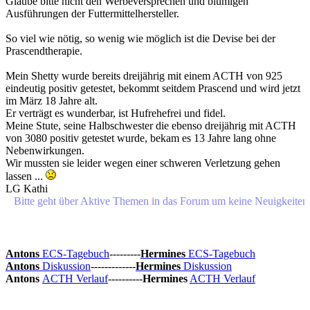
Glaube bitte nicht den Werbeversprechen und blumigen
Ausführungen der Futtermittelhersteller.
So viel wie nötig, so wenig wie möglich ist die Devise bei der
Prascendtherapie.
Mein Shetty wurde bereits dreijährig mit einem ACTH von 925
eindeutig positiv getestet, bekommt seitdem Prascend und wird jetzt
im März 18 Jahre alt.
Er verträgt es wunderbar, ist Hufrehefrei und fidel.
Meine Stute, seine Halbschwester die ebenso dreijährig mit ACTH
von 3080 positiv getestet wurde, bekam es 13 Jahre lang ohne
Nebenwirkungen.
Wir mussten sie leider wegen einer schweren Verletzung gehen
lassen ...
LG Kathi
e geht über Aktive Themen in das Forum um keine Neuigkeiten oder 
Antons
ECS-Tagebuch
---------
Hermines
ECS-Tagebuch
Antons
Diskussion
-------------
Hermines
Diskussion
Antons
ACTH Verlauf
----------
Hermines
ACTH Verlauf