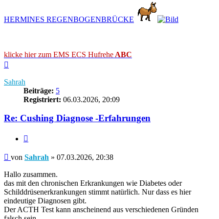
HERMINES REGENBOGENBRÜCKE
klicke hier zum EMS ECS Hufrehe
ABC
Nach
oben
Sahrah
Beiträge:
5
Registriert:
06.03.2026, 20:09
Re: Cushing Diagnose -Erfahrungen
Zitieren
Beitrag
von
Sahrah
»
07.03.2026, 20:38
Hallo zusammen.
das mit den chronischen Erkrankungen wie Diabetes oder
Schilddrüsenerkrankungen stimmt natürlich. Nur dass es hier
eindeutige Diagnosen gibt.
Der ACTH Test kann anscheinend aus verschiedenen Gründen
falsch sein.