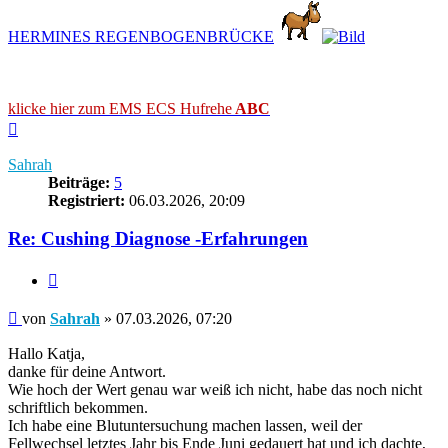
HERMINES REGENBOGENBRÜCKE
klicke hier zum EMS ECS Hufrehe
ABC
Nach
oben
Sahrah
Beiträge:
5
Registriert:
06.03.2026, 20:09
Re: Cushing Diagnose -Erfahrungen
Zitieren
Beitrag
von
Sahrah
»
07.03.2026, 07:20
Hallo Katja,
danke für deine Antwort.
Wie hoch der Wert genau war weiß ich nicht, habe das noch nicht
schriftlich bekommen.
Ich habe eine Blutuntersuchung machen lassen, weil der
Fellwechsel letztes Jahr bis Ende Juni gedauert hat und ich dachte,