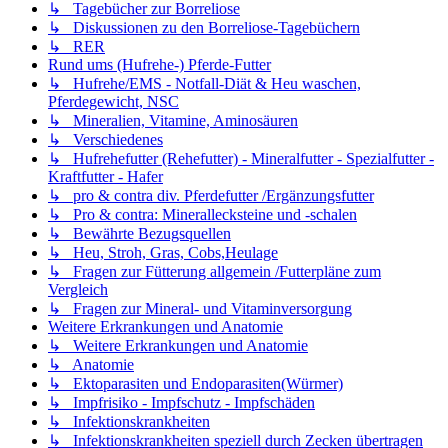
↳ Tagebücher zur Borreliose
↳ Diskussionen zu den Borreliose-Tagebüchern
↳ RER
Rund ums (Hufrehe-) Pferde-Futter
↳ Hufrehe/EMS - Notfall-Diät & Heu waschen,
Pferdegewicht, NSC
↳ Mineralien, Vitamine, Aminosäuren
↳ Verschiedenes
↳ Hufrehefutter (Rehefutter) - Mineralfutter - Spezialfutter -
Kraftfutter - Hafer
↳ pro & contra div. Pferdefutter /Ergänzungsfutter
↳ Pro & contra: Minerallecksteine und -schalen
↳ Bewährte Bezugsquellen
↳ Heu, Stroh, Gras, Cobs,Heulage
↳ Fragen zur Fütterung allgemein /Futterpläne zum
Vergleich
↳ Fragen zur Mineral- und Vitaminversorgung
Weitere Erkrankungen und Anatomie
↳ Weitere Erkrankungen und Anatomie
↳ Anatomie
↳ Ektoparasiten und Endoparasiten(Würmer)
↳ Impfrisiko - Impfschutz - Impfschäden
↳ Infektionskrankheiten
↳ Infektionskrankheiten speziell durch Zecken übertragen