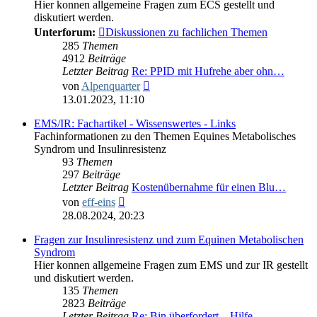
Hier konnen allgemeine Fragen zum ECS gestellt und
diskutiert werden.
Unterforum:
Diskussionen zu fachlichen Themen
285
Themen
4912
Beiträge
Letzter Beitrag
Re: PPID mit Hufrehe aber ohn…
Neuester
von
Alpenquarter
Beitrag
13.01.2023, 11:10
EMS/IR: Fachartikel - Wissenswertes - Links
Fachinformationen zu den Themen Equines Metabolisches
Syndrom und Insulinresistenz
93
Themen
297
Beiträge
Letzter Beitrag
Kostenübernahme für einen Blu…
Neuester
von
eff-eins
Beitrag
28.08.2024, 20:23
Fragen zur Insulinresistenz und zum Equinen Metabolischen
Syndrom
Hier konnen allgemeine Fragen zum EMS und zur IR gestellt
und diskutiert werden.
135
Themen
2823
Beiträge
Letzter Beitrag
Re: Bin überfordert ...Hilfe