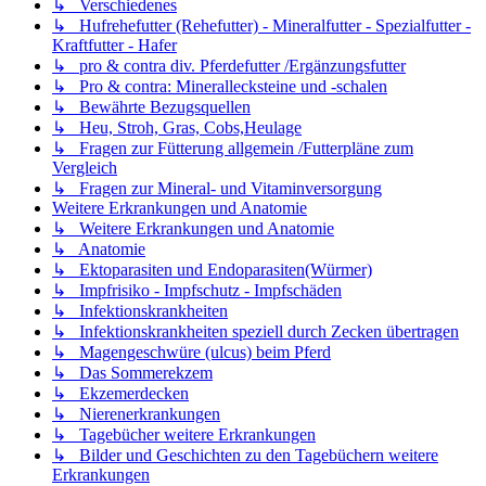
↳ Verschiedenes
↳ Hufrehefutter (Rehefutter) - Mineralfutter - Spezialfutter -
Kraftfutter - Hafer
↳ pro & contra div. Pferdefutter /Ergänzungsfutter
↳ Pro & contra: Minerallecksteine und -schalen
↳ Bewährte Bezugsquellen
↳ Heu, Stroh, Gras, Cobs,Heulage
↳ Fragen zur Fütterung allgemein /Futterpläne zum
Vergleich
↳ Fragen zur Mineral- und Vitaminversorgung
Weitere Erkrankungen und Anatomie
↳ Weitere Erkrankungen und Anatomie
↳ Anatomie
↳ Ektoparasiten und Endoparasiten(Würmer)
↳ Impfrisiko - Impfschutz - Impfschäden
↳ Infektionskrankheiten
↳ Infektionskrankheiten speziell durch Zecken übertragen
↳ Magengeschwüre (ulcus) beim Pferd
↳ Das Sommerekzem
↳ Ekzemerdecken
↳ Nierenerkrankungen
↳ Tagebücher weitere Erkrankungen
↳ Bilder und Geschichten zu den Tagebüchern weitere
Erkrankungen