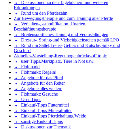
↳ Diskussionen zu den Tagebüchern und weiteren
Erkrankungen
↳ Rund um den Pferdezahn
Zur Bewegungstherapie und zum Training aller Pferde
↳ Verhalten-, -smodifikation, Unarten,
Beschäftigungstherapie
↳ Breitensportliches Training und Veranstaltungen
↳ Dressur-. Spring-und Vielseitigkeitsreiten gemäß LPO
↳ Rund um Sattel,Trense,Gebiss und Kutsche,Sulky und
Geschirr!
Aktuelles-Vorstellung-Regenbogenbrücke-off topic
↳ user-Tipps,Marktplatz, Tiere in Not usw.
↳ Flohmarkt
↳ Flohmarkt: Regeln!
↳ Angebote für das Pferd
↳ Angebote für den Reiter
↳ Angebote alles weitere
↳ Flohmarkt: Gesuche
↳ User-Tipps
↳ Einkauf-Tipps Futtermittel
↳ Einkauf-Tipps Mineralfutter
↳ Einkauf-Tipps Pferdehaltung/Weide
↳ sonstige Einkauf-Tipps
↳ Diskussionen zur Thematik