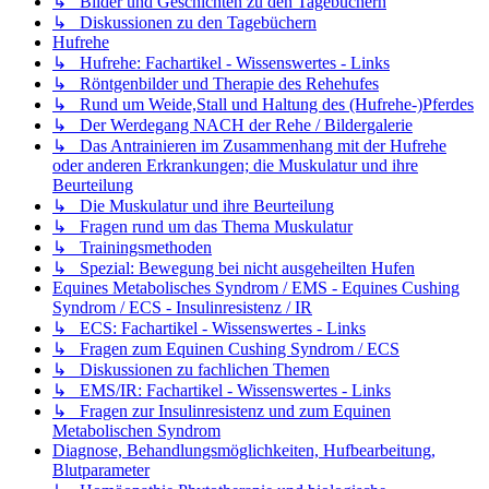
↳ Bilder und Geschichten zu den Tagebüchern
↳ Diskussionen zu den Tagebüchern
Hufrehe
↳ Hufrehe: Fachartikel - Wissenswertes - Links
↳ Röntgenbilder und Therapie des Rehehufes
↳ Rund um Weide,Stall und Haltung des (Hufrehe-)Pferdes
↳ Der Werdegang NACH der Rehe / Bildergalerie
↳ Das Antrainieren im Zusammenhang mit der Hufrehe
oder anderen Erkrankungen; die Muskulatur und ihre
Beurteilung
↳ Die Muskulatur und ihre Beurteilung
↳ Fragen rund um das Thema Muskulatur
↳ Trainingsmethoden
↳ Spezial: Bewegung bei nicht ausgeheilten Hufen
Equines Metabolisches Syndrom / EMS - Equines Cushing
Syndrom / ECS - Insulinresistenz / IR
↳ ECS: Fachartikel - Wissenswertes - Links
↳ Fragen zum Equinen Cushing Syndrom / ECS
↳ Diskussionen zu fachlichen Themen
↳ EMS/IR: Fachartikel - Wissenswertes - Links
↳ Fragen zur Insulinresistenz und zum Equinen
Metabolischen Syndrom
Diagnose, Behandlungsmöglichkeiten, Hufbearbeitung,
Blutparameter