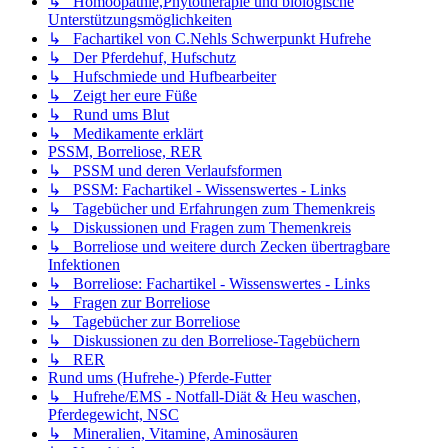
↳ Homöopathie,Phytotherapie und biologische
Unterstützungsmöglichkeiten
↳ Fachartikel von C.Nehls Schwerpunkt Hufrehe
↳ Der Pferdehuf, Hufschutz
↳ Hufschmiede und Hufbearbeiter
↳ Zeigt her eure Füße
↳ Rund ums Blut
↳ Medikamente erklärt
PSSM, Borreliose, RER
↳ PSSM und deren Verlaufsformen
↳ PSSM: Fachartikel - Wissenswertes - Links
↳ Tagebücher und Erfahrungen zum Themenkreis
↳ Diskussionen und Fragen zum Themenkreis
↳ Borreliose und weitere durch Zecken übertragbare
Infektionen
↳ Borreliose: Fachartikel - Wissenswertes - Links
↳ Fragen zur Borreliose
↳ Tagebücher zur Borreliose
↳ Diskussionen zu den Borreliose-Tagebüchern
↳ RER
Rund ums (Hufrehe-) Pferde-Futter
↳ Hufrehe/EMS - Notfall-Diät & Heu waschen,
Pferdegewicht, NSC
↳ Mineralien, Vitamine, Aminosäuren