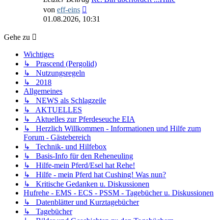
Neuester
von
eff-eins
Beitrag
01.08.2026, 10:31
Gehe zu
Wichtiges
↳ Prascend (Pergolid)
↳ Nutzungsregeln
↳ 2018
Allgemeines
↳ NEWS als Schlagzeile
↳ AKTUELLES
↳ Aktuelles zur Pferdeseuche EIA
↳ Herzlich Willkommen - Informationen und Hilfe zum
Forum - Gästebereich
↳ Technik- und Hilfebox
↳ Basis-Info für den Reheneuling
↳ Hilfe-mein Pferd/Esel hat Rehe!
↳ Hilfe - mein Pferd hat Cushing! Was nun?
↳ Kritische Gedanken u. Diskussionen
Hufrehe - EMS - ECS - PSSM - Tagebücher u. Diskussionen
↳ Datenblätter und Kurztagebücher
↳ Tagebücher