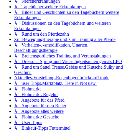
↳ Nierenerkrankungen
↳ Tagebücher weitere Erkrankungen
↳ Bilder und Geschichten zu den Tagebüchern weitere
Erkrankungen
↳ Diskussionen zu den Tagebüchern und weiteren
Erkrankungen
↳ Rund um den Pferdezahn
Zur Bewegungstherapie und zum Training aller Pferde
↳ Verhalten-, -smodifikation, Unarten,
Beschäftigungstherapie
↳ Breitensportliches Training und Veranstaltungen
↳ Dressur-. Spring-und Vielseitigkeitsreiten gemäß LPO
↳ Rund um Sattel,Trense,Gebiss und Kutsche,Sulky und
Geschirr!
Aktuelles-Vorstellung-Regenbogenbrücke-off topic
↳ user-Tipps,Marktplatz, Tiere in Not usw.
↳ Flohmarkt
↳ Flohmarkt: Regeln!
↳ Angebote für das Pferd
↳ Angebote für den Reiter
↳ Angebote alles weitere
↳ Flohmarkt: Gesuche
↳ User-Tipps
↳ Einkauf-Tipps Futtermittel