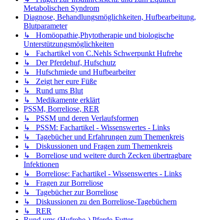
Metabolischen Syndrom
Diagnose, Behandlungsmöglichkeiten, Hufbearbeitung,
Blutparameter
↳ Homöopathie,Phytotherapie und biologische
Unterstützungsmöglichkeiten
↳ Fachartikel von C.Nehls Schwerpunkt Hufrehe
↳ Der Pferdehuf, Hufschutz
↳ Hufschmiede und Hufbearbeiter
↳ Zeigt her eure Füße
↳ Rund ums Blut
↳ Medikamente erklärt
PSSM, Borreliose, RER
↳ PSSM und deren Verlaufsformen
↳ PSSM: Fachartikel - Wissenswertes - Links
↳ Tagebücher und Erfahrungen zum Themenkreis
↳ Diskussionen und Fragen zum Themenkreis
↳ Borreliose und weitere durch Zecken übertragbare
Infektionen
↳ Borreliose: Fachartikel - Wissenswertes - Links
↳ Fragen zur Borreliose
↳ Tagebücher zur Borreliose
↳ Diskussionen zu den Borreliose-Tagebüchern
↳ RER
Rund ums (Hufrehe-) Pferde-Futter