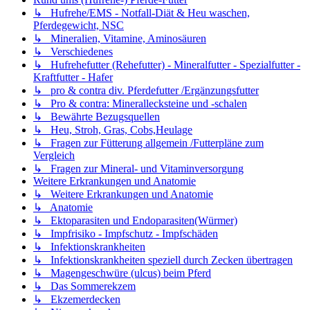
↳ Hufrehe/EMS - Notfall-Diät & Heu waschen,
Pferdegewicht, NSC
↳ Mineralien, Vitamine, Aminosäuren
↳ Verschiedenes
↳ Hufrehefutter (Rehefutter) - Mineralfutter - Spezialfutter -
Kraftfutter - Hafer
↳ pro & contra div. Pferdefutter /Ergänzungsfutter
↳ Pro & contra: Minerallecksteine und -schalen
↳ Bewährte Bezugsquellen
↳ Heu, Stroh, Gras, Cobs,Heulage
↳ Fragen zur Fütterung allgemein /Futterpläne zum
Vergleich
↳ Fragen zur Mineral- und Vitaminversorgung
Weitere Erkrankungen und Anatomie
↳ Weitere Erkrankungen und Anatomie
↳ Anatomie
↳ Ektoparasiten und Endoparasiten(Würmer)
↳ Impfrisiko - Impfschutz - Impfschäden
↳ Infektionskrankheiten
↳ Infektionskrankheiten speziell durch Zecken übertragen
↳ Magengeschwüre (ulcus) beim Pferd
↳ Das Sommerekzem
↳ Ekzemerdecken