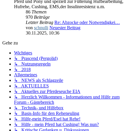
Pferd und Pony und speziell zur Fütterung Hufbearbeitung,
Hufrehe, Cushing, EMS,der Insulinresistenz u.m.
86
Themen
970
Beiträge
Letzter Beitrag
Re: Abzocke oder Notwendigkei…
von
schnulli
Neuester Beitrag
30.11.2025, 10:36
Gehe zu
Wichtiges
↳ Prascend (Pergolid)
↳ Nutzungsregeln
↳ 2018
Allgemeines
↳ NEWS als Schlagzeile
↳ AKTUELLES
↳ Aktuelles zur Pferdeseuche EIA
↳ Herzlich Willkommen - Informationen und Hilfe zum
Forum - Gästebereich
↳ Technik- und Hilfebox
↳ Basis-Info für den Reheneuling
↳ Hilfe-mein Pferd/Esel hat Rehe!
↳ Hilfe - mein Pferd hat Cushing! Was nun?
↳ Kritische Gedanken u. Diskussionen