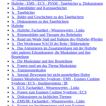
Hufrehe - EMS - ECS - PSSM - Tagebücher u. Diskussionen
↳ Datenblätter und Kurztagebücher
↳ Tagebücher
↳ Bilder und Geschichten zu den Tagebüchern
↳ Diskussionen zu den Tagebüchern
Hufrehe
↳ Hufrehe: Fachartikel - Wissenswertes - Links
↳ Röntgenbilder und Therapie des Rehehufes
↳ Rund um Weide,Stall und Haltung des (Hufrehe-)Pferdes
↳ Der Werdegang NACH der Rehe / Bildergalerie
↳ Das Antrainieren im Zusammenhang mit der Hufrehe
oder anderen Erkrankungen; die Muskulatur und ihre
Beurteilung
↳ Die Muskulatur und ihre Beurteilung
↳ Fragen rund um das Thema Muskulatur
↳ Trainingsmethoden
↳ Spezial: Bewegung bei nicht ausgeheilten Hufen
Equines Metabolisches Syndrom / EMS - Equines Cushing
Syndrom / ECS - Insulinresistenz / IR
↳ ECS: Fachartikel - Wissenswertes - Links
↳ Fragen zum Equinen Cushing Syndrom / ECS
↳ Diskussionen zu fachlichen Themen
↳ EMS/IR: Fachartikel - Wissenswertes - Links
↳ Fragen zur Insulinresistenz und zum Equinen