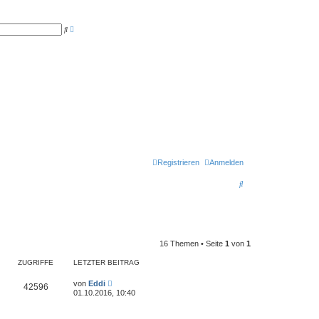
E
S
r
u
w
c
e
h
i
e
t
e
r
t
e
S
u
c
h
e
Registrieren
Anmelden
S
u
c
h
16 Themen • Seite
1
von
1
e
ZUGRIFFE
LETZTER BEITRAG
von
Eddi
42596
01.10.2016, 10:40