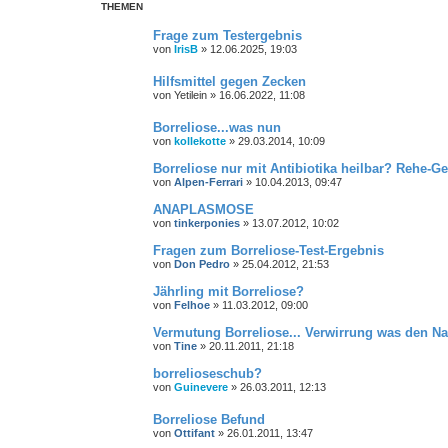
u
THEMEN
c
h
Frage zum Testergebnis
e
von
IrisB
»
12.06.2025, 19:03
Hilfsmittel gegen Zecken
von
Yetilein
»
16.06.2022, 11:08
Borreliose...was nun
von
kollekotte
»
29.03.2014, 10:09
Borreliose nur mit Antibiotika heilbar? Rehe-Ge
von
Alpen-Ferrari
»
10.04.2013, 09:47
ANAPLASMOSE
von
tinkerponies
»
13.07.2012, 10:02
Fragen zum Borreliose-Test-Ergebnis
von
Don Pedro
»
25.04.2012, 21:53
Jährling mit Borreliose?
von
Felhoe
»
11.03.2012, 09:00
Vermutung Borreliose... Verwirrung was den N
von
Tine
»
20.11.2011, 21:18
borrelioseschub?
von
Guinevere
»
26.03.2011, 12:13
Borreliose Befund
von
Ottifant
»
26.01.2011, 13:47