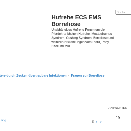
Hufrehe ECS EMS
Borreliose
Unabhängiges Hufrehe Forum um die
Pferdekrankheiten Hufrehe, Metabolisches
Syndrom, Cushing Syndrom, Borreliose und
weiteren Erkrankungen vom Pferd, Pony,
Esel und Muli
tere durch Zecken übertragbare Infektionen
Fragen zur Borreliose
ANTWORTEN
19
uling
1
2