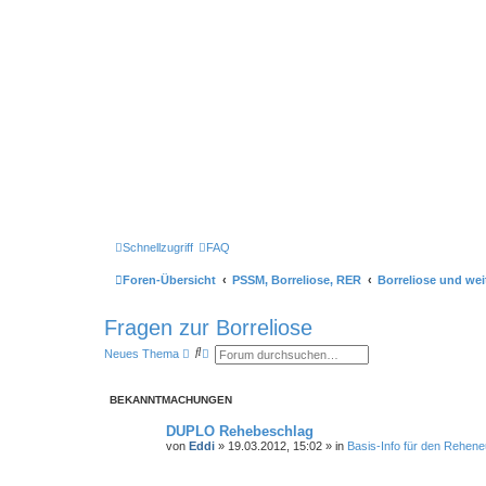
Schnellzugriff
FAQ
Foren-Übersicht
PSSM, Borreliose, RER
Borreliose und wei
Fragen zur Borreliose
S
E
Neues Thema
u
r
c
w
h
e
BEKANNTMACHUNGEN
e
i
t
e
DUPLO Rehebeschlag
r
von
Eddi
»
19.03.2012, 15:02
» in
Basis-Info für den Rehene
t
e
S