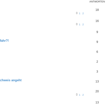
ANTWORTEN
18
1
2
16
1
2
9
fahr?!
9
6
2
3
achweis angeht
13
20
1
2
13