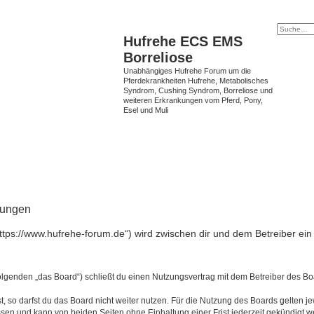
Hufrehe ECS EMS
Borreliose
Unabhängiges Hufrehe Forum um die
Pferdekrankheiten Hufrehe, Metabolisches
Syndrom, Cushing Syndrom, Borreliose und
weiteren Erkrankungen vom Pferd, Pony,
Esel und Muli
gungen
ttps://www.hufrehe-forum.de“) wird zwischen dir und dem Betreiber ei
lgenden „das Board“) schließt du einen Nutzungsvertrag mit dem Betreiber des Boa
 so darfst du das Board nicht weiter nutzen. Für die Nutzung des Boards gelten jew
sen und kann von beiden Seiten ohne Einhaltung einer Frist jederzeit gekündigt w