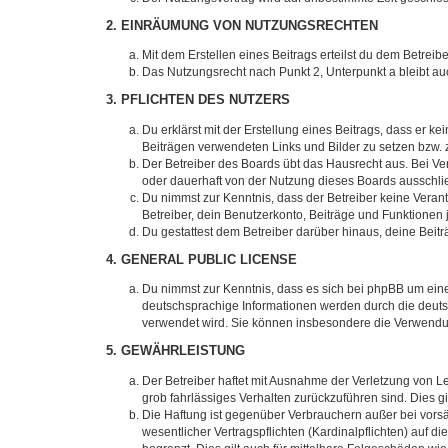
2. EINRÄUMUNG VON NUTZUNGSRECHTEN
Mit dem Erstellen eines Beitrags erteilst du dem Betrei
Das Nutzungsrecht nach Punkt 2, Unterpunkt a bleibt 
3. PFLICHTEN DES NUTZERS
Du erklärst mit der Erstellung eines Beitrags, dass er ke
Beiträgen verwendeten Links und Bilder zu setzen bzw.
Der Betreiber des Boards übt das Hausrecht aus. Bei V
oder dauerhaft von der Nutzung dieses Boards ausschlie
Du nimmst zur Kenntnis, dass der Betreiber keine Verantw
Betreiber, dein Benutzerkonto, Beiträge und Funktionen 
Du gestattest dem Betreiber darüber hinaus, deine Beit
4. GENERAL PUBLIC LICENSE
Du nimmst zur Kenntnis, dass es sich bei phpBB um eine
deutschsprachige Informationen werden durch die deuts
verwendet wird. Sie können insbesondere die Verwendun
5. GEWÄHRLEISTUNG
Der Betreiber haftet mit Ausnahme der Verletzung von Le
grob fahrlässiges Verhalten zurückzuführen sind. Dies 
Die Haftung ist gegenüber Verbrauchern außer bei vors
wesentlicher Vertragspflichten (Kardinalpflichten) auf