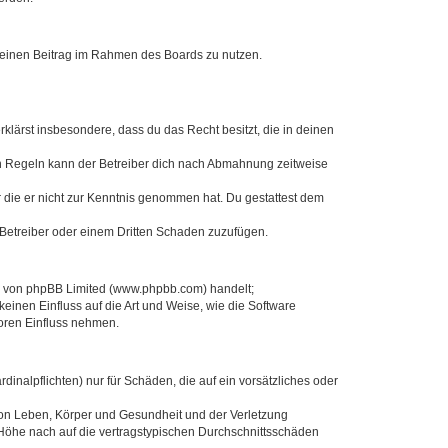
, deinen Beitrag im Rahmen des Boards zu nutzen.
erklärst insbesondere, dass du das Recht besitzt, die in deinen
n Regeln kann der Betreiber dich nach Abmahnung zeitweise
er die er nicht zur Kenntnis genommen hat. Du gestattest dem
 Betreiber oder einem Dritten Schaden zuzufügen.
re von phpBB Limited (www.phpbb.com) handelt;
inen Einfluss auf die Art und Weise, wie die Software
oren Einfluss nehmen.
inalpflichten) nur für Schäden, die auf ein vorsätzliches oder
von Leben, Körper und Gesundheit und der Verletzung
r Höhe nach auf die vertragstypischen Durchschnittsschäden