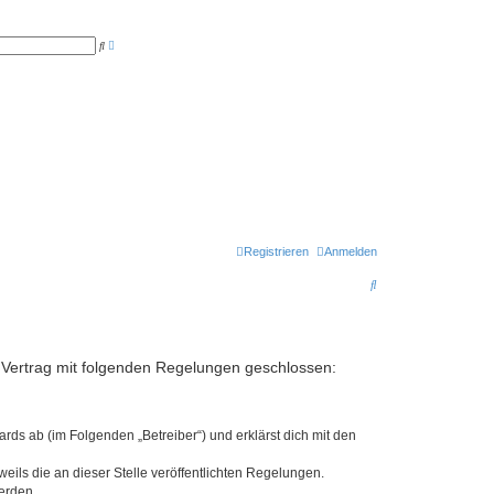
E
S
r
u
w
c
e
h
i
e
t
e
r
t
e
S
u
c
h
e
Registrieren
Anmelden
S
u
c
h
n Vertrag mit folgenden Regelungen geschlossen:
e
rds ab (im Folgenden „Betreiber“) und erklärst dich mit den
eils die an dieser Stelle veröffentlichten Regelungen.
erden.