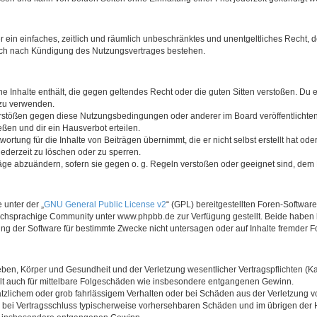
ber ein einfaches, zeitlich und räumlich unbeschränktes und unentgeltliches Recht
auch nach Kündigung des Nutzungsvertrages bestehen.
ine Inhalte enthält, die gegen geltendes Recht oder die guten Sitten verstoßen. Du 
 zu verwenden.
erstößen gegen diese Nutzungsbedingungen oder anderer im Board veröffentlichte
ßen und dir ein Hausverbot erteilen.
ortung für die Inhalte von Beiträgen übernimmt, die er nicht selbst erstellt hat od
jederzeit zu löschen oder zu sperren.
räge abzuändern, sofern sie gegen o. g. Regeln verstoßen oder geeignet sind, dem
 unter der „
GNU General Public License v2
“ (GPL) bereitgestellten Foren-Softwa
chsprachige Community unter www.phpbb.de zur Verfügung gestellt. Beide haben ke
g der Software für bestimmte Zwecke nicht untersagen oder auf Inhalte fremder F
ben, Körper und Gesundheit und der Verletzung wesentlicher Vertragspflichten (Kard
gilt auch für mittelbare Folgeschäden wie insbesondere entgangenen Gewinn.
ätzlichem oder grob fahrlässigem Verhalten oder bei Schäden aus der Verletzung 
 die bei Vertragsschluss typischerweise vorhersehbaren Schäden und im übrigen de