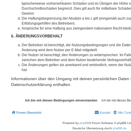
typischerweise vorhersehbaren Schäden und im Übrigen der Höhe na
Durchschnittsschäden begrenzt. Dies gilt auch für mittelbare Schä
Gewinn.
Die Haftungsbegrenzung der Absätze a bis c gilt sinngemäß auch zug
Erfüllungsgehilfen des Betreibers.
Ansprüche für eine Haftung aus zwingendem nationalem Recht bleib
6. ÄNDERUNGSVORBEHALT
Der Betreiber ist berechtigt, die Nutzungsbedingungen und die Date
Änderung wird dem Nutzer per E-Mail mitgeteilt.
Der Nutzer ist berechtigt, den Änderungen zu widersprechen. Im Fall
zwischen dem Betreiber und dem Nutzer bestehende Vertragsverhältni
Die Änderungen gelten als anerkannt und verbindlich, wenn der Nu
hat.
Informationen über den Umgang mit deinen persönlichen Daten s
Datenschutzerklärung enthalten.
Foren-Übersicht
Kontakt
Alle Coo
Powered by
phpBB
® Forum Software © phpBB Lim
Deutsche Übersetzung durch
phpBB.de