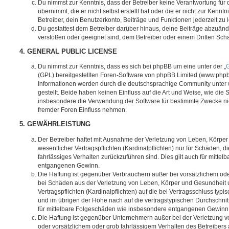
Du nimmst zur Kenntnis, dass der Betreiber keine Verantwortung für d
übernimmt, die er nicht selbst erstellt hat oder die er nicht zur Ken
Betreiber, dein Benutzerkonto, Beiträge und Funktionen jederzeit zu 
Du gestattest dem Betreiber darüber hinaus, deine Beiträge abzuände
verstoßen oder geeignet sind, dem Betreiber oder einem Dritten Sc
4. GENERAL PUBLIC LICENSE
Du nimmst zur Kenntnis, dass es sich bei phpBB um eine unter der „
G
(GPL) bereitgestellten Foren-Software von phpBB Limited (www.php
Informationen werden durch die deutschsprachige Community unter
gestellt. Beide haben keinen Einfluss auf die Art und Weise, wie die
insbesondere die Verwendung der Software für bestimmte Zwecke nic
fremder Foren Einfluss nehmen.
5. GEWÄHRLEISTUNG
Der Betreiber haftet mit Ausnahme der Verletzung von Leben, Körpe
wesentlicher Vertragspflichten (Kardinalpflichten) nur für Schäden, di
fahrlässiges Verhalten zurückzuführen sind. Dies gilt auch für mitt
entgangenen Gewinn.
Die Haftung ist gegenüber Verbrauchern außer bei vorsätzlichem ode
bei Schäden aus der Verletzung von Leben, Körper und Gesundheit u
Vertragspflichten (Kardinalpflichten) auf die bei Vertragsschluss t
und im übrigen der Höhe nach auf die vertragstypischen Durchschnit
für mittelbare Folgeschäden wie insbesondere entgangenen Gewinn
Die Haftung ist gegenüber Unternehmern außer bei der Verletzung 
oder vorsätzlichem oder grob fahrlässigem Verhalten des Betreibers 