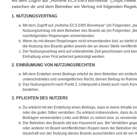
Mit dem Zugriff auf „Hufrehe ECS EMS Borreliose“ („https://www
zwischen dir und dem Betreiber ein Vertrag mit folgenden Rege
1. NUTZUNGSVERTRAG
Mit dem Zugriff auf „Hufrehe ECS EMS Borreliose“ (im Folgenden „da
Nutzungsvertrag mit dem Betreiber des Boards ab (im Folgenden „Betr
nachfolgenden Regelungen einverstanden.
Wenn du mit diesen Regelungen nicht einverstanden bist, so darfst d
die Nutzung des Boards gelten jeweils die an dieser Stelle veröffent
Der Nutzungsvertrag wird auf unbestimmte Zeit geschlossen und ka
Einhaltung einer Frist jederzeit gekündigt werden.
2. EINRÄUMUNG VON NUTZUNGSRECHTEN
Mit dem Erstellen eines Beitrags erteilst du dem Betreiber ein einfach
unbeschränktes und unentgeltliches Recht, deinen Beitrag im Rahm
Das Nutzungsrecht nach Punkt 2, Unterpunkt a bleibt auch nach Kü
bestehen.
3. PFLICHTEN DES NUTZERS
Du erklärst mit der Erstellung eines Beitrags, dass er keine Inhalte e
oder die guten Sitten verstoßen. Du erklärst insbesondere, dass du da
Beiträgen verwendeten Links und Bilder zu setzen bzw. zu verwende
Der Betreiber des Boards übt das Hausrecht aus. Bei Verstößen g
oder anderer im Board veröffentlichten Regeln kann der Betreiber 
dauerhaft von der Nutzung dieses Boards ausschließen und dir ein H