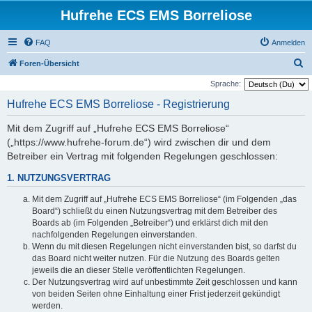
Hufrehe ECS EMS Borreliose
FAQ
Anmelden
S
Foren-Übersicht
u
Sprache:
c
Hufrehe ECS EMS Borreliose - Registrierung
h
Mit dem Zugriff auf „Hufrehe ECS EMS Borreliose“
e
(„https://www.hufrehe-forum.de“) wird zwischen dir und dem
Betreiber ein Vertrag mit folgenden Regelungen geschlossen:
1. NUTZUNGSVERTRAG
Mit dem Zugriff auf „Hufrehe ECS EMS Borreliose“ (im Folgenden „das
Board“) schließt du einen Nutzungsvertrag mit dem Betreiber des
Boards ab (im Folgenden „Betreiber“) und erklärst dich mit den
nachfolgenden Regelungen einverstanden.
Wenn du mit diesen Regelungen nicht einverstanden bist, so darfst du
das Board nicht weiter nutzen. Für die Nutzung des Boards gelten
jeweils die an dieser Stelle veröffentlichten Regelungen.
Der Nutzungsvertrag wird auf unbestimmte Zeit geschlossen und kann
von beiden Seiten ohne Einhaltung einer Frist jederzeit gekündigt
werden.