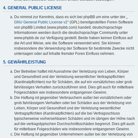
4. GENERAL PUBLIC LICENSE
Du nimmst zur Kenntnis, dass es sich bei phpBB um eine unter der „
GNU General Public License v2
“ (GPL) bereitgestellten Foren-Software
von phpBB Limited (www.phpbb.com) handelt; deutschsprachige
Informationen werden durch die deutschsprachige Community unter
www.phpbb.de zur Verfügung gestellt. Beide haben keinen Einfluss auf
die Art und Weise, wie die Software verwendet wird. Sie können
insbesondere die Verwendung der Software für bestimmte Zwecke nicht
untersagen oder auf Inhalte fremder Foren Einfluss nehmen.
5. GEWÄHRLEISTUNG
Der Betreiber haftet mit Ausnahme der Verletzung von Leben, Körper
und Gesundheit und der Verletzung wesentlicher Vertragspflichten
(Kardinalpflichten) nur für Schäden, die auf ein vorsätzliches oder grob
fahrlässiges Verhalten zurückzuführen sind. Dies gilt auch für mittelbare
Folgeschäden wie insbesondere entgangenen Gewinn.
Die Haftung ist gegenüber Verbrauchern außer bei vorsätzlichem oder
grob fahrlässigem Verhalten oder bei Schäden aus der Verletzung von
Leben, Körper und Gesundheit und der Verletzung wesentlicher
Vertragspflichten (Kardinalpflichten) auf die bei Vertragsschluss
typischerweise vorhersehbaren Schäden und im übrigen der Höhe nach
auf die vertragstypischen Durchschnittsschäden begrenzt. Dies gilt auch
für mittelbare Folgeschäden wie insbesondere entgangenen Gewinn.
Die Haftung ist gegenüber Unternehmern außer bei der Verletzung von