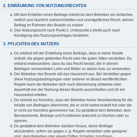
2. EINRÄUMUNG VON NUTZUNGSRECHTEN
Mit dem Erstellen eines Beitrags erteilst du dem Betreiber ein einfaches,
zeitlich und räumlich unbeschränktes und unentgeltliches Recht, deinen
Beitrag im Rahmen des Boards zu nutzen.
Das Nutzungsrecht nach Punkt 2, Unterpunkt a bleibt auch nach
Kündigung des Nutzungsvertrages bestehen.
3. PFLICHTEN DES NUTZERS
Du erklärst mit der Erstellung eines Beitrags, dass er keine Inhalte
enthält, die gegen geltendes Recht oder die guten Sitten verstoßen. Du
erklärst insbesondere, dass du das Recht besitzt, die in deinen
Beiträgen verwendeten Links und Bilder zu setzen bzw. zu verwenden.
Der Betreiber des Boards übt das Hausrecht aus. Bei Verstößen gegen
diese Nutzungsbedingungen oder anderer im Board veröffentlichten
Regeln kann der Betreiber dich nach Abmahnung zeitweise oder
dauerhaft von der Nutzung dieses Boards ausschließen und dir ein
Hausverbot erteilen.
Du nimmst zur Kenntnis, dass der Betreiber keine Verantwortung für die
Inhalte von Beiträgen übernimmt, die er nicht selbst erstellt hat oder die
er nicht zur Kenntnis genommen hat. Du gestattest dem Betreiber, dein
Benutzerkonto, Beiträge und Funktionen jederzeit zu löschen oder zu
sperren.
Du gestattest dem Betreiber darüber hinaus, deine Beiträge
abzuändern, sofern sie gegen o. g. Regeln verstoßen oder geeignet
sind, dem Betreiber oder einem Dritten Schaden zuzufügen.