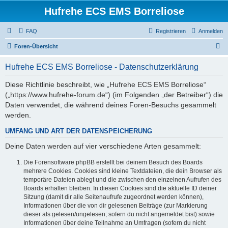
Hufrehe ECS EMS Borreliose
FAQ
Registrieren
Anmelden
S
Foren-Übersicht
u
Hufrehe ECS EMS Borreliose - Datenschutzerklärung
c
h
Diese Richtlinie beschreibt, wie „Hufrehe ECS EMS Borreliose“
(„https://www.hufrehe-forum.de“) (im Folgenden „der Betreiber“) die
e
Daten verwendet, die während deines Foren-Besuchs gesammelt
werden.
UMFANG UND ART DER DATENSPEICHERUNG
Deine Daten werden auf vier verschiedene Arten gesammelt:
Die Forensoftware phpBB erstellt bei deinem Besuch des Boards
mehrere Cookies. Cookies sind kleine Textdateien, die dein Browser als
temporäre Dateien ablegt und die zwischen den einzelnen Aufrufen des
Boards erhalten bleiben. In diesen Cookies sind die aktuelle ID deiner
Sitzung (damit dir alle Seitenaufrufe zugeordnet werden können),
Informationen über die von dir gelesenen Beiträge (zur Markierung
dieser als gelesen/ungelesen; sofern du nicht angemeldet bist) sowie
Informationen über deine Teilnahme an Umfragen (sofern du nicht