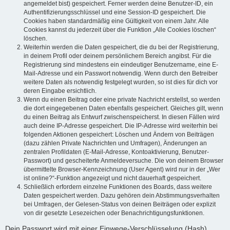
angemeldet bist) gespeichert. Ferner werden deine Benutzer-ID, ein
Authentifizierungsschlüssel und eine Session-ID gespeichert. Die
Cookies haben standardmäßig eine Gültigkeit von einem Jahr. Alle
Cookies kannst du jederzeit über die Funktion „Alle Cookies löschen“
löschen.
Weiterhin werden die Daten gespeichert, die du bei der Registrierung,
in deinem Profil oder deinem persönlichem Bereich angibst. Für die
Registrierung sind mindestens ein eindeutiger Benutzername, eine E-
Mail-Adresse und ein Passwort notwendig. Wenn durch den Betreiber
weitere Daten als notwendig festgelegt wurden, so ist dies für dich vor
deren Eingabe ersichtlich.
Wenn du einen Beitrag oder eine private Nachricht erstellst, so werden
die dort eingegebenen Daten ebenfalls gespeichert. Gleiches gilt, wenn
du einen Beitrag als Entwurf zwischenspeicherst. In diesen Fällen wird
auch deine IP-Adresse gespeichert. Die IP-Adresse wird weiterhin bei
folgenden Aktionen gespeichert: Löschen und Ändern von Beiträgen
(dazu zählen Private Nachrichten und Umfragen), Änderungen an
zentralen Profildaten (E-Mail-Adresse, Kontoaktivierung, Benutzer-
Passwort) und gescheiterte Anmeldeversuche. Die von deinem Browser
übermittelte Browser-Kennzeichnung (User Agent) wird nur in der „Wer
ist online?“-Funktion angezeigt und nicht dauerhaft gespeichert.
Schließlich erfordern einzelne Funktionen des Boards, dass weitere
Daten gespeichert werden. Dazu gehören dein Abstimmungsverhalten
bei Umfragen, der Gelesen-Status von deinen Beiträgen oder explizit
von dir gesetzte Lesezeichen oder Benachrichtigungsfunktionen.
Dein Passwort wird mit einer Einwege-Verschlüsselung (Hash)