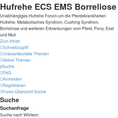
Hufrehe ECS EMS Borreliose
Unabhängiges Hufrehe Forum um die Pferdekrankheiten
Hufrehe, Metabolisches Syndrom, Cushing Syndrom,
Borreliose und weiteren Erkrankungen vom Pferd, Pony, Esel
und Muli
Zum Inhalt
Schnellzugriff
Unbeantwortete Themen
Aktive Themen
Suche
FAQ
Anmelden
Registrieren
Foren-Übersicht
Suche
Suche
Suchanfrage
Suche nach Wörtern: