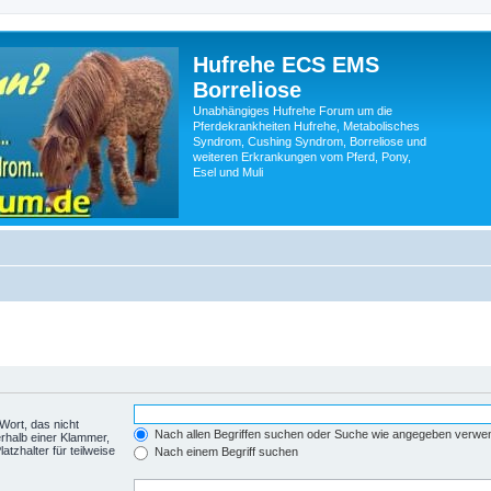
Hufrehe ECS EMS
Borreliose
Unabhängiges Hufrehe Forum um die
Pferdekrankheiten Hufrehe, Metabolisches
Syndrom, Cushing Syndrom, Borreliose und
weiteren Erkrankungen vom Pferd, Pony,
Esel und Muli
Wort, das nicht
Nach allen Begriffen suchen oder Suche wie angegeben verwe
rhalb einer Klammer,
tzhalter für teilweise
Nach einem Begriff suchen