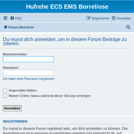
Hufrehe ECS EMS Borreliose
FAQ
Registrieren
Anmelden
S
Foren-Übersicht
u
Du musst dich anmelden, um in diesem Forum Beiträge zu
c
zitieren.
h
Benutzername:
e
Passwort:
Ich habe mein Passwort vergessen
Angemeldet bleiben
Meinen Online-Status während dieser Sitzung verbergen
REGISTRIEREN
Du musst in diesem Forum registriert sein, um dich anmelden zu können. Die
Registrierung ist in wenigen Augenblicken erledigt und ermöglicht dir, auf