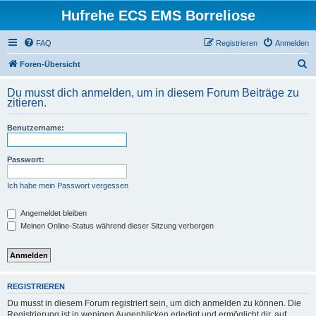
Hufrehe ECS EMS Borreliose
FAQ
Registrieren
Anmelden
S
Foren-Übersicht
u
Du musst dich anmelden, um in diesem Forum Beiträge zu
c
zitieren.
h
Benutzername:
e
Passwort:
Ich habe mein Passwort vergessen
Angemeldet bleiben
Meinen Online-Status während dieser Sitzung verbergen
REGISTRIEREN
Du musst in diesem Forum registriert sein, um dich anmelden zu können. Die
Registrierung ist in wenigen Augenblicken erledigt und ermöglicht dir, auf