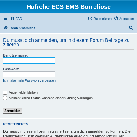
Hufrehe ECS EMS Borreliose
FAQ
Registrieren
Anmelden
S
Foren-Übersicht
u
Du musst dich anmelden, um in diesem Forum Beiträge zu
c
zitieren.
h
Benutzername:
e
Passwort:
Ich habe mein Passwort vergessen
Angemeldet bleiben
Meinen Online-Status während dieser Sitzung verbergen
REGISTRIEREN
Du musst in diesem Forum registriert sein, um dich anmelden zu können. Die
Registrierung ist in wenigen Augenblicken erledigt und ermöglicht dir, auf