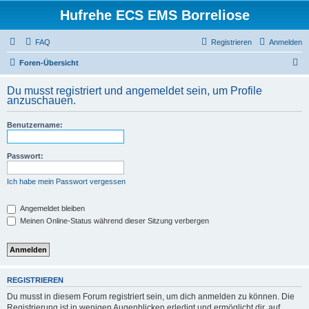
Hufrehe ECS EMS Borreliose
FAQ
Registrieren
Anmelden
S
Foren-Übersicht
u
Du musst registriert und angemeldet sein, um Profile
c
anzuschauen.
h
Benutzername:
e
Passwort:
Ich habe mein Passwort vergessen
Angemeldet bleiben
Meinen Online-Status während dieser Sitzung verbergen
REGISTRIEREN
Du musst in diesem Forum registriert sein, um dich anmelden zu können. Die
Registrierung ist in wenigen Augenblicken erledigt und ermöglicht dir, auf