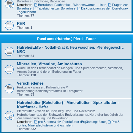
Borreliose,Ehrlichiose, Babesiose
Unterforen:
Borreliose: Fachartikel - Wissenswertes - Links
,
Fragen zur
Borreliose
,
Tagebücher zur Borreliose
,
Diskussionen zu den Borreliose-
Tagebüchern
Themen:
77
RER
Themen:
1
Rund ums (Hufrehe-) Pferde-Futter
Hufrehe/EMS - Notfall-Diät & Heu waschen, Pferdegewicht,
NSC
Themen:
54
Mineralien, Vitamine, Aminosäuren
Rund um den Pferdebedarf an Mengen- und Spurenelementen, Vitaminen,
Aminosäuren und deren Bedeutung im Futter
Themen:
138
Verschiedenes
Fruktane - wasserl. Kohlenhdrate //
Berechnung Kohlenhydratanteil im Fertigfutter
Themen:
83
Hufrehefutter (Rehefutter) - Mineralfutter - Spezialfutter -
Kraftfutter - Hafer
Pferdefutter kritisch beurteilt bzgl. Vor- und Nachteilen:
Hufrehefutter aus der Sichtweise Endverbraucher/Hersteller bezüglich der
Zusammensetzung und Bewerbung.
Unterforen:
pro & contra div. Pferdefutter /Ergänzungsfutter
,
Pro &
contra: Minerallecksteine und -schalen
Themen:
332