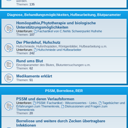
werden.
Themen:
135
Diagnose, Behandlungsmöglichkeiten, Hufbearbeitung, Blutparameter
Homöopathie,Phytotherapie und biologische
Unterstützungsmöglichkeiten
Unterforum:
Fachartikel von C.Nehls Schwerpunkt Hufrehe
Themen:
107
Der Pferdehuf, Hufschutz
Hufschmiede, Huforthopäden, Röntgenbilder, Hufbearbeitung u.m.
Unterforum:
Hufschmiede und Hufbearbeiter
Themen:
242
Rund ums Blut
Einzelparameter des Blutes, Blutuntersuchungen u.m.
Themen:
62
Medikamente erklärt
Themen:
51
PSSM, Borreliose, RER
PSSM und deren Verlaufsformen
Unterforen:
PSSM: Fachartikel - Wissenswertes - Links
,
Tagebücher und
Erfahrungen zum Themenkreis
,
Diskussionen und Fragen zum
Themenkreis
Themen:
20
Borreliose und weitere durch Zecken übertragbare
Infektionen