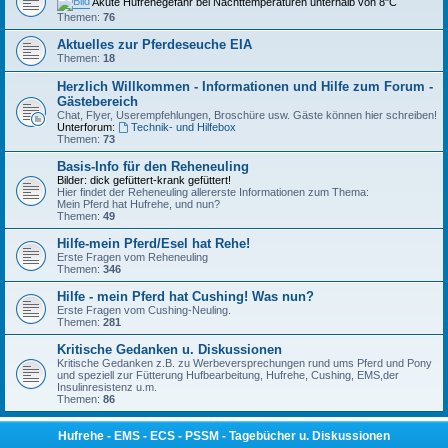
Akute Hufrehegefahr bei Nachttemperaturen unterhalb von 8"C
Themen:
76
Aktuelles zur Pferdeseuche EIA
Themen:
18
Herzlich Willkommen - Informationen und Hilfe zum Forum -
Gästebereich
Chat, Flyer, Userempfehlungen, Broschüre usw. Gäste können hier schreiben!
Unterforum:
Technik- und Hilfebox
Themen:
73
Basis-Info für den Reheneuling
Bilder: dick gefüttert-krank gefüttert!
Hier findet der Reheneuling allererste Informationen zum Thema:
Mein Pferd hat Hufrehe, und nun?
Themen:
49
Hilfe-mein Pferd/Esel hat Rehe!
Erste Fragen vom Reheneuling
Themen:
346
Hilfe - mein Pferd hat Cushing! Was nun?
Erste Fragen vom Cushing-Neuling.
Themen:
281
Kritische Gedanken u. Diskussionen
Kritische Gedanken z.B. zu Werbeversprechungen rund ums Pferd und Pony
und speziell zur Fütterung Hufbearbeitung, Hufrehe, Cushing, EMS,der
Insulinresistenz u.m.
Themen:
86
Hufrehe - EMS - ECS - PSSM - Tagebücher u. Diskussionen