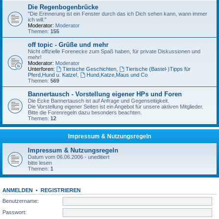
Die Regenbogenbrücke
"Die Erinnerung ist ein Fenster durch das ich Dich sehen kann, wann immer
ich will."
Moderator:
Moderator
Themen:
155
off topic - Grüße und mehr
Nicht offizielle Forenecke zum Spaß haben, für private Diskussionen und
mehr!
Moderator:
Moderator
Unterforen:
Tierische Geschichten
,
Tierische (Bastel-)Tipps für
Pferd,Hund u. Katze!
,
Hund,Katze,Maus und Co
Themen:
569
Bannertausch - Vorstellung eigener HPs und Foren
Die Ecke Bannertausch ist auf Anfrage und Gegenseitigkeit.
Die Vorstellung eigener Seiten ist ein Angebot für unsere aktiven Mitglieder.
Bitte die Forenregeln dazu besonders beachten.
Themen:
12
Impressum & Nutzungsregeln
Impressum & Nutzungsregeln
Datum vom 06.06.2006 - uneditiert
bitte lesen
Themen:
1
ANMELDEN
•
REGISTRIEREN
Benutzername:
Passwort: