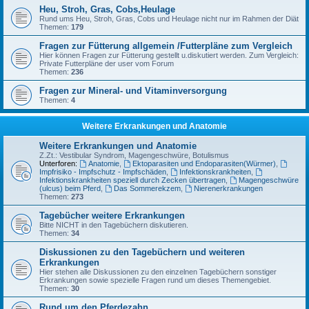
Heu, Stroh, Gras, Cobs,Heulage
Rund ums Heu, Stroh, Gras, Cobs und Heulage nicht nur im Rahmen der Diät
Themen:
179
Fragen zur Fütterung allgemein /Futterpläne zum Vergleich
Hier können Fragen zur Fütterung gestellt u.diskutiert werden. Zum Vergleich:
Private Futterpläne der user vom Forum
Themen:
236
Fragen zur Mineral- und Vitaminversorgung
Themen:
4
Weitere Erkrankungen und Anatomie
Weitere Erkrankungen und Anatomie
Z.Zt.: Vestibular Syndrom, Magengeschwüre, Botulismus
Unterforen:
Anatomie
,
Ektoparasiten und Endoparasiten(Würmer)
,
Impfrisiko - Impfschutz - Impfschäden
,
Infektionskrankheiten
,
Infektionskrankheiten speziell durch Zecken übertragen
,
Magengeschwüre
(ulcus) beim Pferd
,
Das Sommerekzem
,
Nierenerkrankungen
Themen:
273
Tagebücher weitere Erkrankungen
Bitte NICHT in den Tagebüchern diskutieren.
Themen:
34
Diskussionen zu den Tagebüchern und weiteren
Erkrankungen
Hier stehen alle Diskussionen zu den einzelnen Tagebüchern sonstiger
Erkrankungen sowie spezielle Fragen rund um dieses Themengebiet.
Themen:
30
Rund um den Pferdezahn