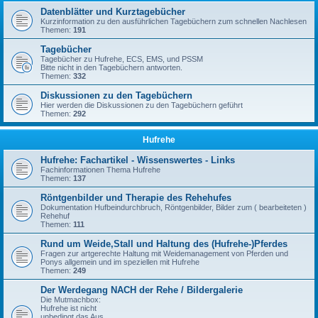
Datenblätter und Kurztagebücher
Kurzinformation zu den ausführlichen Tagebüchern zum schnellen Nachlesen
Themen:
191
Tagebücher
Tagebücher zu Hufrehe, ECS, EMS, und PSSM
Bitte nicht in den Tagebüchern antworten.
Themen:
332
Diskussionen zu den Tagebüchern
Hier werden die Diskussionen zu den Tagebüchern geführt
Themen:
292
Hufrehe
Hufrehe: Fachartikel - Wissenswertes - Links
Fachinformationen Thema Hufrehe
Themen:
137
Röntgenbilder und Therapie des Rehehufes
Dokumentation Hufbeindurchbruch, Röntgenbilder, Bilder zum ( bearbeiteten )
Rehehuf
Themen:
111
Rund um Weide,Stall und Haltung des (Hufrehe-)Pferdes
Fragen zur artgerechte Haltung mit Weidemanagement von Pferden und
Ponys allgemein und im speziellen mit Hufrehe
Themen:
249
Der Werdegang NACH der Rehe / Bildergalerie
Die Mutmachbox:
Hufrehe ist nicht
unbedingt das Aus