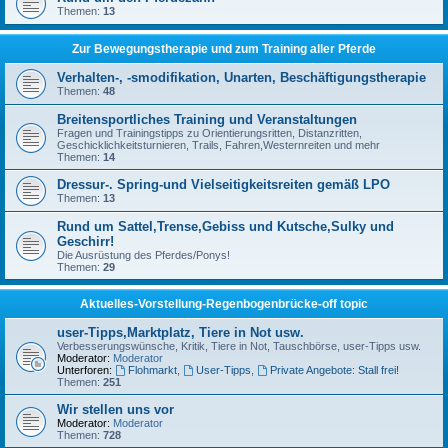
Themen:
13
Zur Bewegungstherapie und zum Training aller Pferde
Verhalten-, -smodifikation, Unarten, Beschäftigungstherapie
Themen:
48
Breitensportliches Training und Veranstaltungen
Fragen und Trainingstipps zu Orientierungsritten, Distanzritten,
Geschicklichkeitsturnieren, Trails, Fahren,Westernreiten und mehr
Themen:
14
Dressur-. Spring-und Vielseitigkeitsreiten gemäß LPO
Themen:
13
Rund um Sattel,Trense,Gebiss und Kutsche,Sulky und
Geschirr!
Die Ausrüstung des Pferdes/Ponys!
Themen:
29
Aktuelles-Vorstellung-Regenbogenbrücke-off topic
user-Tipps,Marktplatz, Tiere in Not usw.
Verbesserungswünsche, Kritik, Tiere in Not, Tauschbörse, user-Tipps usw.
Moderator:
Moderator
Unterforen:
Flohmarkt
,
User-Tipps
,
Private Angebote: Stall frei!
Themen:
251
Wir stellen uns vor
Moderator:
Moderator
Themen:
728