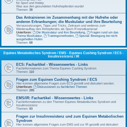
für Sport und Hobby.
Was aus den gesundeten Hufrehepferden wurde!
Themen:
38
Das Antrainieren im Zusammenhang mit der Hufrehe oder
anderen Erkrankungen; die Muskulatur und ihre Beurteilung
Vorraussetzungen, Tipps und Tricks, Zeitraum und weiteres zum
Wiederaufbau des Rehepferdes als Sport-/Freizeitkamerad
Unterforen:
Die Muskulatur und ihre Beurteilung
,
Fragen rund um das
Thema Muskulatur
,
Trainingsmethoden
,
Spezial: Bewegung bei nicht
ausgeheilten Hufen
Themen:
68
Equines Metabolisches Syndrom / EMS - Equines Cushing Syndrom / ECS -
Insulinresistenz / IR
ECS: Fachartikel - Wissenswertes - Links
Fachinformationen zum Thema Equines Cushing Syndrom
Themen:
110
Fragen zum Equinen Cushing Syndrom / ECS
Hier konnen allgemeine Fragen zum ECS gestellt und diskutiert werden.
Unterforum:
Diskussionen zu fachlichen Themen
Themen:
285
EMS/IR: Fachartikel - Wissenswertes - Links
Fachinformationen zu den Themen Equines Metabolisches Syndrom und
Insulinresistenz
Themen:
93
Fragen zur Insulinresistenz und zum Equinen Metabolischen
Syndrom
Hier konnen allgemeine Fragen zum EMS und zur IR gestellt und diskutiert