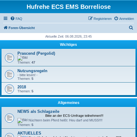
Hufrehe ECS EMS Borreliose
FAQ
Registrieren
Anmelden
S
Foren-Übersicht
u
Aktuelle Zeit: 06.08.2026, 23:45
c
Wichtiges
h
Prascend (Pergolid)
e
Themen:
47
Nutzungsregeln
- bitte lesen! -
Themen:
5
2018
Themen:
5
Allgemeines
NEWS als Schlagzeile
Bitte an der ECS-Umfrage teilnehmen!!!
Nüchtern beim Pferd heißt: Heu darf und MUSS!!!!
Themen:
5
AKTUELLES