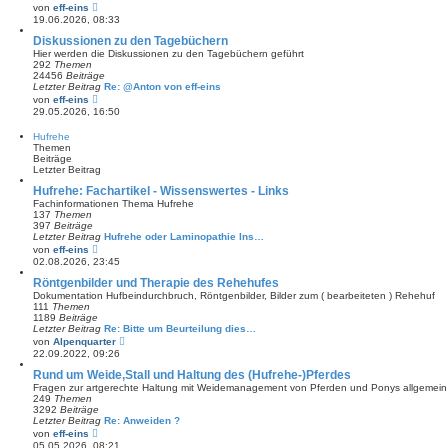
e
N
von
eff-eins
i
e
19.06.2026, 08:33
t
u
r
e
Diskussionen zu den Tagebüchern
a
s
Hier werden die Diskussionen zu den Tagebüchern geführt
g
t
292
Themen
e
24456
Beiträge
r
Letzter Beitrag
Re: @Anton von eff-eins
B
N
von
eff-eins
e
e
29.05.2026, 16:50
i
u
t
e
Hufrehe
r
s
Themen
a
t
Beiträge
g
e
Letzter Beitrag
r
B
Hufrehe: Fachartikel - Wissenswertes - Links
e
Fachinformationen Thema Hufrehe
i
137
Themen
t
397
Beiträge
r
Letzter Beitrag
Hufrehe oder Laminopathie Ins…
a
N
von
eff-eins
g
e
02.08.2026, 23:45
u
e
Röntgenbilder und Therapie des Rehehufes
s
Dokumentation Hufbeindurchbruch, Röntgenbilder, Bilder zum ( bearbeiteten ) Rehehuf
t
111
Themen
e
1189
Beiträge
r
Letzter Beitrag
Re: Bitte um Beurteilung dies…
B
N
von
Alpenquarter
e
e
22.09.2022, 09:26
i
u
t
e
Rund um Weide,Stall und Haltung des (Hufrehe-)Pferdes
r
s
Fragen zur artgerechte Haltung mit Weidemanagement von Pferden und Ponys allgemein u
a
t
249
Themen
g
e
3292
Beiträge
r
Letzter Beitrag
Re: Anweiden ?
B
N
von
eff-eins
e
e
05.05.2026, 08:21