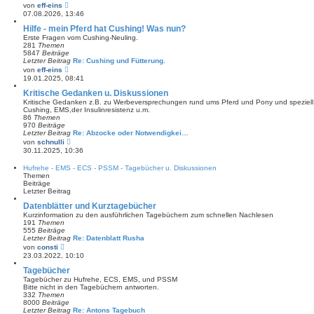
B
N
von
eff-eins
e
e
07.08.2026, 13:46
i
u
t
e
Hilfe - mein Pferd hat Cushing! Was nun?
r
s
Erste Fragen vom Cushing-Neuling.
a
t
281
Themen
g
e
5847
Beiträge
r
Letzter Beitrag
Re: Cushing und Fütterung.
B
N
von
eff-eins
e
e
19.01.2025, 08:41
i
u
t
e
Kritische Gedanken u. Diskussionen
r
s
Kritische Gedanken z.B. zu Werbeversprechungen rund ums Pferd und Pony und speziell 
a
t
Cushing, EMS,der Insulinresistenz u.m.
g
e
86
Themen
r
970
Beiträge
B
Letzter Beitrag
Re: Abzocke oder Notwendigkei…
e
N
von
schnulli
i
e
30.11.2025, 10:36
t
u
r
e
Hufrehe - EMS - ECS - PSSM - Tagebücher u. Diskussionen
a
s
Themen
g
t
Beiträge
e
Letzter Beitrag
r
B
Datenblätter und Kurztagebücher
e
Kurzinformation zu den ausführlichen Tagebüchern zum schnellen Nachlesen
i
191
Themen
t
555
Beiträge
r
Letzter Beitrag
Re: Datenblatt Rusha
a
N
von
consti
g
e
23.03.2022, 10:10
u
e
Tagebücher
s
Tagebücher zu Hufrehe, ECS, EMS, und PSSM
t
Bitte nicht in den Tagebüchern antworten.
e
332
Themen
r
8000
Beiträge
B
Letzter Beitrag
Re: Antons Tagebuch