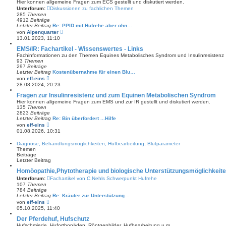
Hier konnen allgemeine Fragen zum ECS gestellt und diskutiert werden.
t
Unterforum:
Diskussionen zu fachlichen Themen
e
285
Themen
r
4912
Beiträge
B
Letzter Beitrag
Re: PPID mit Hufrehe aber ohn…
e
N
von
Alpenquarter
i
e
13.01.2023, 11:10
t
u
r
e
EMS/IR: Fachartikel - Wissenswertes - Links
a
s
g
Fachinformationen zu den Themen Equines Metabolisches Syndrom und Insulinresistenz
t
93
Themen
e
297
Beiträge
r
Letzter Beitrag
Kostenübernahme für einen Blu…
B
N
von
eff-eins
e
e
28.08.2024, 20:23
i
u
t
e
Fragen zur Insulinresistenz und zum Equinen Metabolischen Syndrom
r
s
Hier konnen allgemeine Fragen zum EMS und zur IR gestellt und diskutiert werden.
a
t
135
Themen
g
e
2823
Beiträge
r
Letzter Beitrag
Re: Bin überfordert ...Hilfe
B
N
von
eff-eins
e
e
01.08.2026, 10:31
i
u
t
e
Diagnose, Behandlungsmöglichkeiten, Hufbearbeitung, Blutparameter
r
s
Themen
a
t
Beiträge
g
e
Letzter Beitrag
r
B
Homöopathie,Phytotherapie und biologische Unterstützungsmöglichkeit
e
Unterforum:
Fachartikel von C.Nehls Schwerpunkt Hufrehe
i
107
Themen
t
784
Beiträge
r
Letzter Beitrag
a
Re: Kräuter zur Unterstützung…
N
g
von
eff-eins
e
05.10.2025, 11:40
u
e
Der Pferdehuf, Hufschutz
s
Hufschmiede, Huforthopäden, Röntgenbilder, Hufbearbeitung u.m.