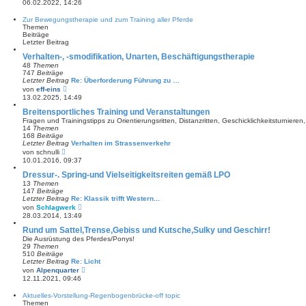
06.02.2022, 14:26
e
u
i
e
Zur Bewegungstherapie und zum Training aller Pferde
t
s
Themen
r
t
Beiträge
a
e
Letzter Beitrag
g
r
B
Verhalten-, -smodifikation, Unarten, Beschäftigungstherapie
e
48
Themen
i
747
Beiträge
t
Letzter Beitrag
Re: Überforderung Führung zu …
r
N
von
eff-eins
a
e
13.02.2025, 14:49
g
u
e
Breitensportliches Training und Veranstaltungen
s
Fragen und Trainingstipps zu Orientierungsritten, Distanzritten, Geschicklichkeitsturniere
t
14
Themen
e
168
Beiträge
r
Letzter Beitrag
Verhalten im Strassenverkehr
B
N
von
schnulli
e
e
10.01.2016, 09:37
i
u
t
e
Dressur-. Spring-und Vielseitigkeitsreiten gemäß LPO
r
s
13
Themen
a
t
147
Beiträge
g
e
Letzter Beitrag
Re: Klassik trifft Western...
r
N
von
Schlagwerk
B
e
28.03.2014, 13:49
e
u
i
e
Rund um Sattel,Trense,Gebiss und Kutsche,Sulky und Geschirr!
t
s
Die Ausrüstung des Pferdes/Ponys!
r
t
29
Themen
a
e
510
Beiträge
g
r
Letzter Beitrag
Re: Licht
B
N
von
Alpenquarter
e
e
12.11.2021, 09:46
i
u
t
e
Aktuelles-Vorstellung-Regenbogenbrücke-off topic
r
s
Themen
a
t