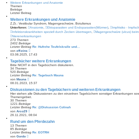
e
Weitere Erkrankungen und Anatomie
t
s
Themen
r
t
Beiträge
a
e
Letzter Beitrag
g
r
B
Weitere Erkrankungen und Anatomie
e
Z.Zt.: Vestibular Syndrom, Magengeschwüre, Botulismus
i
Unterforen:
Anatomie
,
Ektoparasiten und Endoparasiten(Würmer)
,
Impfrisiko - Impfs
t
r
Infektionskrankheiten speziell durch Zecken übertragen
,
Magengeschwüre (ulcus) beim
a
Nierenerkrankungen
g
273
Themen
2402
Beiträge
Letzter Beitrag
Re: Hufrehe Teufelskralle und…
N
von
eff-eins
e
03.08.2025, 17:43
u
e
Tagebücher weitere Erkrankungen
s
Bitte NICHT in den Tagebüchern diskutieren.
t
34
Themen
e
520
Beiträge
r
Letzter Beitrag
Re: Tagebuch Mauna
B
N
von
Mauna
e
e
08.01.2023, 15:37
i
u
t
e
Diskussionen zu den Tagebüchern und weiteren Erkrankungen
r
s
Hier stehen alle Diskussionen zu den einzelnen Tagebüchern sonstiger Erkrankungen sow
a
t
Themengebiet.
g
e
30
Themen
r
1221
Beiträge
B
Letzter Beitrag
Re: @Diskussion Colinah
e
N
von
Arco29
i
e
26.11.2021, 08:04
t
u
r
e
Rund um den Pferdezahn
a
s
13
Themen
g
t
85
Beiträge
e
Letzter Beitrag
Re: EOTRH
r
N
von
Gordo
B
e