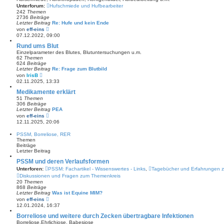
t
Unterforum:
Hufschmiede und Hufbearbeiter
e
242
Themen
r
2736
Beiträge
B
Letzter Beitrag
Re: Hufe und kein Ende
e
N
von
eff-eins
i
e
07.12.2022, 09:00
t
u
r
e
Rund ums Blut
a
s
g
Einzelparameter des Blutes, Blutuntersuchungen u.m.
t
62
Themen
e
624
Beiträge
r
Letzter Beitrag
Re: Frage zum Blutbild
B
N
von
IrisB
e
e
02.11.2025, 13:33
i
u
t
e
Medikamente erklärt
r
s
51
Themen
a
t
306
Beiträge
g
e
Letzter Beitrag
PEA
r
N
von
eff-eins
B
e
12.11.2025, 20:06
e
u
i
e
PSSM, Borreliose, RER
t
s
Themen
r
t
Beiträge
a
e
Letzter Beitrag
g
r
B
PSSM und deren Verlaufsformen
e
Unterforen:
PSSM: Fachartikel - Wissenswertes - Links
,
Tagebücher und Erfahrungen 
i
t
Diskussionen und Fragen zum Themenkreis
r
20
Themen
a
868
Beiträge
g
Letzter Beitrag
Was ist Equine MIM?
N
von
eff-eins
e
12.01.2024, 16:37
u
e
Borreliose und weitere durch Zecken übertragbare Infektionen
s
Borreliose,Ehrlichiose, Babesiose