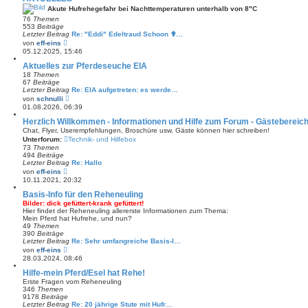
s
Akute Hufrehegefahr bei Nachttemperaturen unterhalb von 8"C
t
76
Themen
e
553
Beiträge
r
Letzter Beitrag
B
Re: "Eddi" Edeltraud Schoon ✟…
N
e
von
eff-eins
e
i
05.12.2025, 15:46
u
t
e
r
Aktuelles zur Pferdeseuche EIA
s
a
18
Themen
t
g
67
Beiträge
e
Letzter Beitrag
Re: EIA aufgetreten: es werde…
r
N
von
schnulli
B
e
01.08.2026, 06:39
e
u
i
e
Herzlich Willkommen - Informationen und Hilfe zum Forum - Gästebereic
t
s
Chat, Flyer, Userempfehlungen, Broschüre usw. Gäste können hier schreiben!
r
t
Unterforum:
a
Technik- und Hilfebox
e
g
73
Themen
r
494
Beiträge
B
Letzter Beitrag
Re: Hallo
e
N
von
eff-eins
i
e
10.11.2021, 20:32
t
u
r
e
Basis-Info für den Reheneuling
a
s
g
Bilder: dick gefüttert-krank gefüttert!
t
Hier findet der Reheneuling allererste Informationen zum Thema:
e
Mein Pferd hat Hufrehe, und nun?
r
49
Themen
B
390
Beiträge
e
Letzter Beitrag
Re: Sehr umfangreiche Basis-I…
i
N
von
eff-eins
t
e
28.03.2024, 08:46
r
u
a
e
Hilfe-mein Pferd/Esel hat Rehe!
g
s
Erste Fragen vom Reheneuling
t
346
Themen
e
9178
Beiträge
r
Letzter Beitrag
Re: 20 jährige Stute mit Hufr…