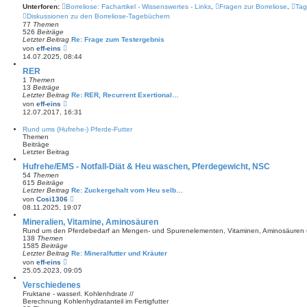
t
Unterforen:
Borreliose: Fachartikel - Wissenswertes - Links
,
Fragen zur Borreliose
,
Tag
e
Diskussionen zu den Borreliose-Tagebüchern
r
77
Themen
B
526
Beiträge
e
Letzter Beitrag
i
Re: Frage zum Testergebnis
N
t
von
eff-eins
e
r
14.07.2025, 08:44
u
a
e
g
RER
s
1
Themen
t
13
Beiträge
e
Letzter Beitrag
Re: RER, Recurrent Exertional…
r
N
von
eff-eins
B
e
12.07.2017, 16:31
e
u
i
e
Rund ums (Hufrehe-) Pferde-Futter
t
s
Themen
r
t
Beiträge
a
e
Letzter Beitrag
g
r
B
Hufrehe/EMS - Notfall-Diät & Heu waschen, Pferdegewicht, NSC
e
54
Themen
i
615
Beiträge
t
Letzter Beitrag
Re: Zuckergehalt vom Heu selb…
r
N
von
Cosi1306
a
e
08.11.2025, 19:07
g
u
e
Mineralien, Vitamine, Aminosäuren
s
Rund um den Pferdebedarf an Mengen- und Spurenelementen, Vitaminen, Aminosäuren 
t
138
Themen
e
1585
Beiträge
r
Letzter Beitrag
Re: Mineralfutter und Kräuter
B
N
von
eff-eins
e
e
25.05.2023, 09:05
i
u
t
e
Verschiedenes
r
s
Fruktane - wasserl. Kohlenhdrate //
a
t
Berechnung Kohlenhydratanteil im Fertigfutter
g
e