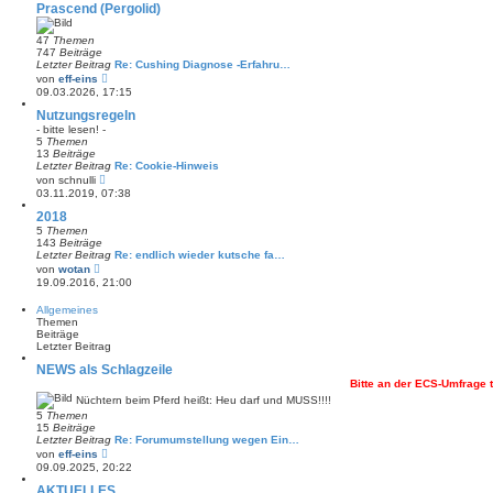
Prascend (Pergolid)
47
Themen
747
Beiträge
Letzter Beitrag
Re: Cushing Diagnose -Erfahru…
N
von
eff-eins
e
09.03.2026, 17:15
u
e
Nutzungsregeln
s
- bitte lesen! -
t
5
Themen
e
13
Beiträge
r
Letzter Beitrag
Re: Cookie-Hinweis
B
N
von
schnulli
e
e
03.11.2019, 07:38
i
u
t
e
2018
r
s
5
Themen
a
t
143
Beiträge
g
e
Letzter Beitrag
Re: endlich wieder kutsche fa…
r
N
von
wotan
B
e
19.09.2016, 21:00
e
u
i
e
Allgemeines
t
s
Themen
r
t
Beiträge
a
e
Letzter Beitrag
g
r
B
NEWS als Schlagzeile
e
Bitte an der ECS-Umfrage teilnehm
i
t
Nüchtern beim Pferd heißt: Heu darf und MUSS!!!!
r
5
Themen
a
15
Beiträge
g
Letzter Beitrag
Re: Forumumstellung wegen Ein…
N
von
eff-eins
e
09.09.2025, 20:22
u
e
AKTUELLES