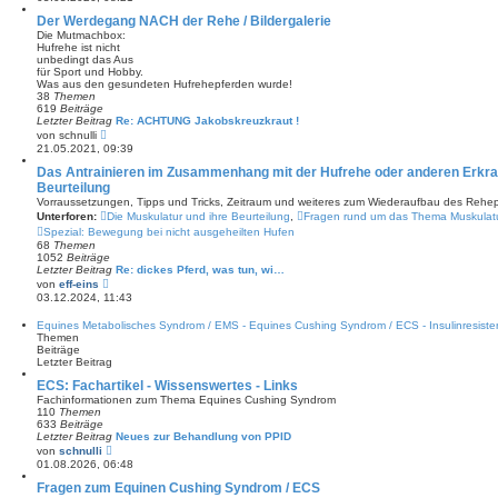
i
u
t
e
Der Werdegang NACH der Rehe / Bildergalerie
r
s
Die Mutmachbox:
a
t
Hufrehe ist nicht
g
e
unbedingt das Aus
r
für Sport und Hobby.
B
Was aus den gesundeten Hufrehepferden wurde!
e
38
Themen
i
619
Beiträge
t
Letzter Beitrag
Re: ACHTUNG Jakobskreuzkraut !
r
N
von
schnulli
a
e
21.05.2021, 09:39
g
u
e
Das Antrainieren im Zusammenhang mit der Hufrehe oder anderen Erkran
s
Beurteilung
t
Vorraussetzungen, Tipps und Tricks, Zeitraum und weiteres zum Wiederaufbau des Rehepf
e
Unterforen:
Die Muskulatur und ihre Beurteilung
,
Fragen rund um das Thema Muskulat
r
B
Spezial: Bewegung bei nicht ausgeheilten Hufen
e
68
Themen
i
1052
Beiträge
t
Letzter Beitrag
Re: dickes Pferd, was tun, wi…
r
N
von
eff-eins
a
e
03.12.2024, 11:43
g
u
e
Equines Metabolisches Syndrom / EMS - Equines Cushing Syndrom / ECS - Insulinresisten
s
Themen
t
Beiträge
e
Letzter Beitrag
r
B
ECS: Fachartikel - Wissenswertes - Links
e
Fachinformationen zum Thema Equines Cushing Syndrom
i
110
Themen
t
633
Beiträge
r
Letzter Beitrag
Neues zur Behandlung von PPID
a
N
von
schnulli
g
e
01.08.2026, 06:48
u
e
Fragen zum Equinen Cushing Syndrom / ECS
s