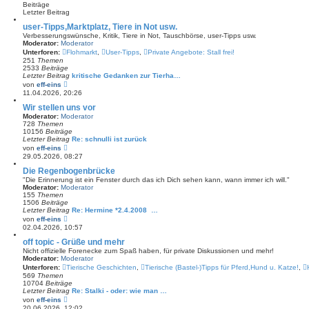
Beiträge
g
e
Letzter Beitrag
r
B
user-Tipps,Marktplatz, Tiere in Not usw.
e
Verbesserungswünsche, Kritik, Tiere in Not, Tauschbörse, user-Tipps usw.
i
Moderator:
Moderator
t
Unterforen:
Flohmarkt
,
User-Tipps
,
Private Angebote: Stall frei!
r
251
Themen
a
2533
Beiträge
g
Letzter Beitrag
kritische Gedanken zur Tierha…
N
von
eff-eins
e
11.04.2026, 20:26
u
e
Wir stellen uns vor
s
Moderator:
Moderator
t
728
Themen
e
10156
Beiträge
r
Letzter Beitrag
Re: schnulli ist zurück
B
N
von
eff-eins
e
e
29.05.2026, 08:27
i
u
t
e
Die Regenbogenbrücke
r
s
"Die Erinnerung ist ein Fenster durch das ich Dich sehen kann, wann immer ich will."
a
t
Moderator:
Moderator
g
e
155
Themen
r
1506
Beiträge
B
Letzter Beitrag
Re: Hermine *2.4.2008 …
e
N
von
eff-eins
i
e
02.04.2026, 10:57
t
u
r
e
off topic - Grüße und mehr
a
s
Nicht offizielle Forenecke zum Spaß haben, für private Diskussionen und mehr!
g
t
Moderator:
Moderator
e
Unterforen:
Tierische Geschichten
,
Tierische (Bastel-)Tipps für Pferd,Hund u. Katze!
,
r
569
Themen
B
10704
Beiträge
e
Letzter Beitrag
Re: Stalki - oder: wie man …
i
N
von
eff-eins
t
e
20.06.2026, 12:02
r