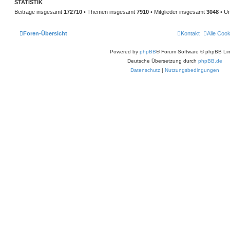
STATISTIK
Beiträge insgesamt
172710
• Themen insgesamt
7910
• Mitglieder insgesamt
3048
• Un
Foren-Übersicht
Kontakt
Alle Coo
Powered by
phpBB
® Forum Software © phpBB Lim
Deutsche Übersetzung durch
phpBB.de
Datenschutz
|
Nutzungsbedingungen