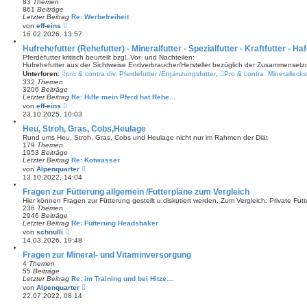
83
Themen
r
861
Beiträge
B
Letzter Beitrag
Re: Werbefreiheit
e
N
von
eff-eins
i
e
16.02.2026, 13:57
t
u
r
e
Hufrehefutter (Rehefutter) - Mineralfutter - Spezialfutter - Kraftfutter - Ha
a
s
Pferdefutter kritisch beurteilt bzgl. Vor- und Nachteilen:
g
t
Hufrehefutter aus der Sichtweise Endverbraucher/Hersteller bezüglich der Zusammense
e
Unterforen:
pro & contra div. Pferdefutter /Ergänzungsfutter
,
Pro & contra: Mineralleck
r
332
Themen
B
3206
Beiträge
e
Letzter Beitrag
Re: Hilfe mein Pferd hat Rehe…
i
N
von
eff-eins
t
e
23.10.2025, 10:03
r
u
a
e
Heu, Stroh, Gras, Cobs,Heulage
g
s
Rund ums Heu, Stroh, Gras, Cobs und Heulage nicht nur im Rahmen der Diät
t
179
Themen
e
1953
Beiträge
r
Letzter Beitrag
Re: Kotwasser
B
N
von
Alpenquarter
e
e
13.10.2022, 14:04
i
u
t
e
Fragen zur Fütterung allgemein /Futterpläne zum Vergleich
r
s
Hier können Fragen zur Fütterung gestellt u.diskutiert werden. Zum Vergleich: Private Fu
a
t
236
Themen
g
e
2946
Beiträge
r
Letzter Beitrag
Re: Fütterung Headshaker
B
N
von
schnulli
e
e
14.03.2026, 19:48
i
u
t
e
Fragen zur Mineral- und Vitaminversorgung
r
s
4
Themen
a
t
55
Beiträge
g
e
Letzter Beitrag
Re: im Training und bei Hitze…
r
N
von
Alpenquarter
B
e
22.07.2022, 08:14
e
u
i