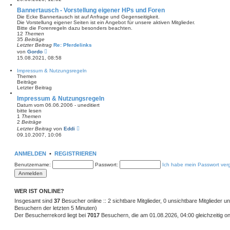
u
a
e
Bannertausch - Vorstellung eigener HPs und Foren
g
s
Die Ecke Bannertausch ist auf Anfrage und Gegenseitigkeit.
t
Die Vorstellung eigener Seiten ist ein Angebot für unsere aktiven Mitglieder.
e
Bitte die Forenregeln dazu besonders beachten.
r
12
Themen
B
35
Beiträge
e
Letzter Beitrag
Re: Pferdelinks
i
N
von
Gordo
t
e
15.08.2021, 08:58
r
u
a
e
Impressum & Nutzungsregeln
g
s
Themen
t
Beiträge
e
Letzter Beitrag
r
B
Impressum & Nutzungsregeln
e
Datum vom 06.06.2006 - uneditiert
i
bitte lesen
t
1
Themen
r
2
Beiträge
a
N
Letzter Beitrag
von
Eddi
g
e
09.10.2007, 10:06
u
e
s
ANMELDEN
•
REGISTRIEREN
t
e
Benutzername:
Passwort:
Ich habe mein Passwort ver
r
B
e
i
t
WER IST ONLINE?
r
Insgesamt sind
37
Besucher online :: 2 sichtbare Mitglieder, 0 unsichtbare Mitglieder 
a
g
Besuchern der letzten 5 Minuten)
Der Besucherrekord liegt bei
7017
Besuchern, die am 01.08.2026, 04:00 gleichzeitig on