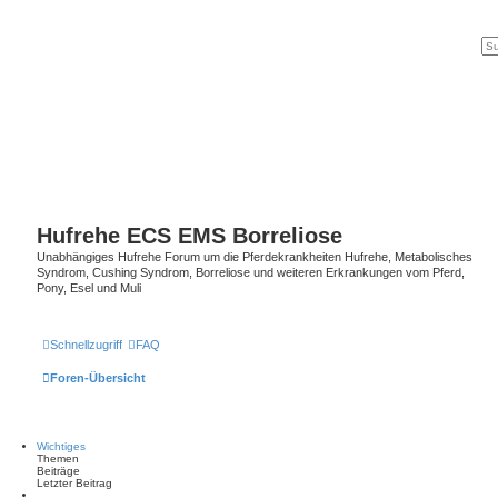
Hufrehe ECS EMS Borreliose
Unabhängiges Hufrehe Forum um die Pferdekrankheiten Hufrehe, Metabolisches
Syndrom, Cushing Syndrom, Borreliose und weiteren Erkrankungen vom Pferd,
Pony, Esel und Muli
Schnellzugriff
FAQ
Foren-Übersicht
Wichtiges
Themen
Beiträge
Letzter Beitrag