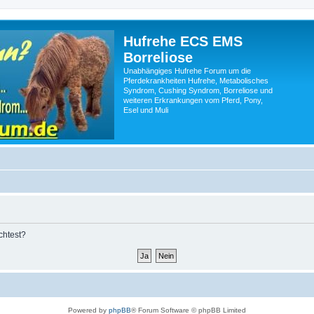
Hufrehe ECS EMS
Borreliose
Unabhängiges Hufrehe Forum um die
Pferdekrankheiten Hufrehe, Metabolisches
Syndrom, Cushing Syndrom, Borreliose und
weiteren Erkrankungen vom Pferd, Pony,
Esel und Muli
chtest?
Powered by
phpBB
® Forum Software © phpBB Limited